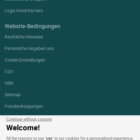
Logis Hotel Karriere
Website-Bedingungen
Rechtliche Hinweise
Persönliche Angaben uns
Cookie-Einstellungen
CGV
Hilfe
Sitemap
Fotodanksagungen
Folgen Sie uns
Continue without consent
Welcome!
Facebook
Instagram
All the reasons to say ‘
yes
’ to our cookies for a personalised experience: