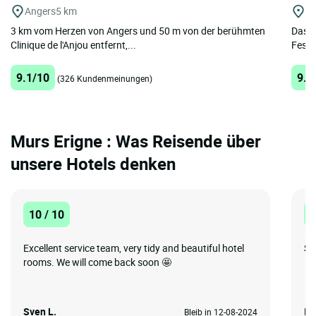
Angers
5 km
An
3 km vom Herzen von Angers und 50 m von der berühmten
Das M
Clinique de l'Anjou entfernt,...
Festu
9.1/10
9.8
(326 Kundenmeinungen)
Murs Erigne : Was Reisende über
unsere Hotels denken
10 / 10
1
Excellent service team, very tidy and beautiful hotel
Su
rooms. We will come back soon 🤩
Sven L.
Ir
Bleib in 12-08-2024