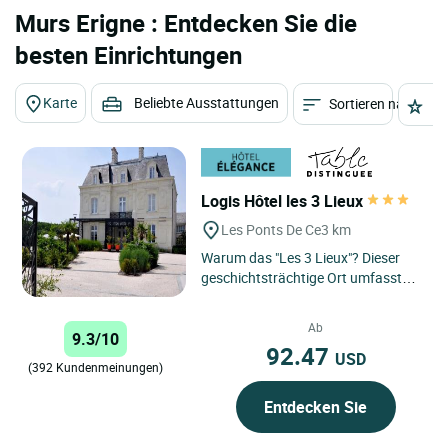
Murs Erigne : Entdecken Sie die
besten Einrichtungen
Karte
Beliebte Ausstattungen
Sortieren nach
St
Logis Hôtel les 3 Lieux
Les Ponts De Ce
3 km
Warum das "Les 3 Lieux"? Dieser
geschichtsträchtige Ort umfasst
ein Hotel, ein Restaurant und ein
Bistro. In wunderbarer...
Ab
9.3/10
92.47
USD
(392 Kundenmeinungen)
Entdecken Sie