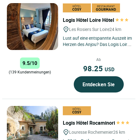
Logis Hôtel Loire Hôtel
Les Rosiers Sur Loire
24 km
Lust auf eine entspannte Auszeit im
Herzen des Anjou? Das Logis Loire
Hôtel, idyllisch am Ufer des letzten
ungezähmten...
Ab
9.5/10
98.25
USD
(139 Kundenmeinungen)
Entdecken Sie
Logis Hôtel Rocaminori
Louresse Rochemenier
26 km