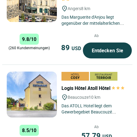
Angers
8 km
Das Marguerite d'Anjou liegt
gegenüber der mittelalterlichen
Festung und bietet Ihnen einen
idealen Rahmen für Ihren
Ab
9.8/10
Aufenthalt....
89
USD
(260 Kundenmeinungen)
Entdecken Sie
Logis Hôtel Atoll Hôtel
Beaucouze
10 km
Das ATOLL Hotel liegt dem
Gewerbegebiet Beaucouzé
gegenüber, nur 5 Autominuten vom
Stadtzentrum von Angers und dem
Ab
8.5/10
Bahnhof...
57.79
USD