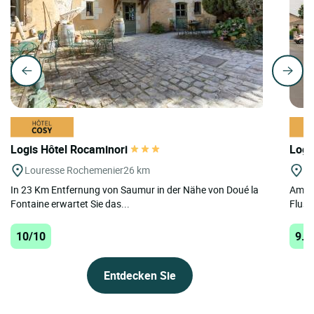
Logis Hôtel Rocaminori
Logi
Louresse Rochemenier
26 km
Le
In 23 Km Entfernung von Saumur in der Nähe von Doué la
Am Lo
Fontaine erwartet Sie das...
Fluss
10/10
9.9
Entdecken Sie