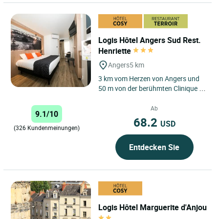
Logis Hôtel Angers Sud Rest.
Henriette
Angers
5 km
3 km vom Herzen von Angers und
50 m von der berühmten Clinique de
l'Anjou entfernt, empfängt Sie das
Logis Hôtel-Restaurant...
Ab
9.1/10
68.2
USD
(326 Kundenmeinungen)
Entdecken Sie
Logis Hôtel Marguerite d'Anjou