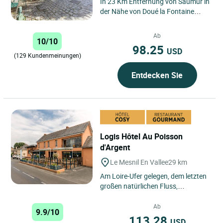
In 23 Km Entfernung von Saumur in
der Nähe von Doué la Fontaine
erwartet Sie das Höhlenhotel
(Troglodyten-Hotel) Rocaminori...
Ab
10/10
98.25
USD
(129 Kundenmeinungen)
Entdecken Sie
Logis Hôtel Au Poisson
d'Argent
Le Mesnil En Vallee
29 km
Am Loire-Ufer gelegen, dem letzten
großen natürlichen Fluss,
empfangen Sie die Besitzer in ihrem
vollständig renovierten...
Ab
9.9/10
113.28
USD