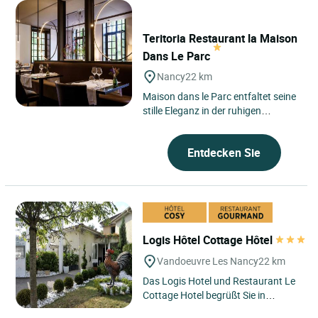
Teritoria Restaurant la Maison
Dans Le Parc
Nancy
22 km
Maison dans le Parc entfaltet seine
stille Eleganz in der ruhigen
Landschaft von Nancy in
Lothringen, nur wenige Schritte...
Entdecken Sie
Logis Hôtel Cottage Hôtel
Vandoeuvre Les Nancy
22 km
Das Logis Hotel und Restaurant Le
Cottage Hotel begrüßt Sie in
Vandoeuvre-lès-Nancy, etwas