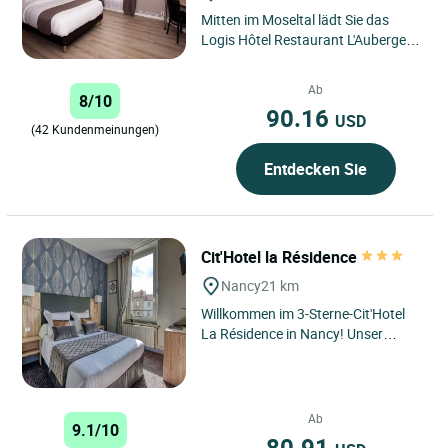
Mitten im Moseltal lädt Sie das
Logis Hôtel Restaurant L'Auberge
des Voyageurs zu einem
authentischen und erholsamen
Ab
8/10
Aufenthalt...
90.16
USD
(42 Kundenmeinungen)
Entdecken Sie
Cit'Hotel la Résidence
Nancy
21 km
Willkommen im 3-Sterne-Cit'Hotel
La Résidence in Nancy! Unser
charmantes Hotel, das ideal in der
Nähe des Stadtzentrums...
Ab
9.1/10
80.91