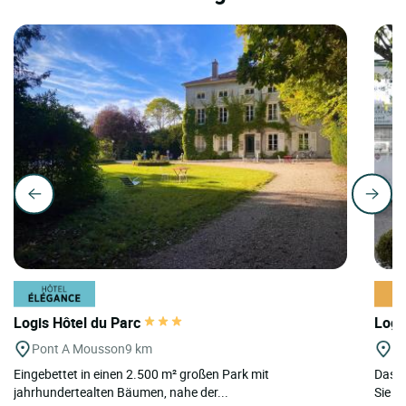
Logis Hôtel du Parc
Logi
Pont A Mousson
9 km
Va
Eingebettet in einen 2.500 m² großen Park mit
Das L
jahrhundertealten Bäumen, nahe der...
Sie i