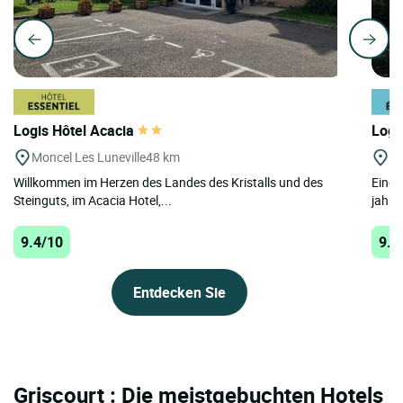
Logis Hôtel Acacia
Logi
Moncel Les Luneville
48 km
Po
Willkommen im Herzen des Landes des Kristalls und des
Einge
Steinguts, im Acacia Hotel,...
jahrh
9.4/10
9.4
Entdecken Sie
Griscourt : Die meistgebuchten Hotels