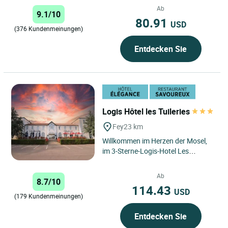
außerhalb von Nancy, in einer...
Ab
9.1/10
80.91
USD
(376 Kundenmeinungen)
Entdecken Sie
Logis Hôtel les Tuileries
Fey
23 km
Willkommen im Herzen der Mosel,
im 3-Sterne-Logis-Hotel Les
Tuileries in FEY. In idealer Lage in
der Nähe von Luxemburg,...
Ab
8.7/10
114.43
USD
(179 Kundenmeinungen)
Entdecken Sie