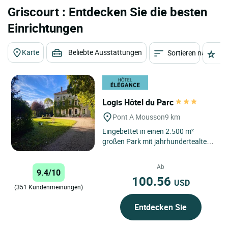
Griscourt : Entdecken Sie die besten
Einrichtungen
Karte
Beliebte Ausstattungen
Sortieren nach
St
Logis Hôtel du Parc
Pont A Mousson
9 km
Eingebettet in einen 2.500 m²
großen Park mit jahrhundertealten
Bäumen, nahe der Véloroute 50 und
dem Place Duroc, ist...
Ab
9.4/10
100.56
USD
(351 Kundenmeinungen)
Entdecken Sie