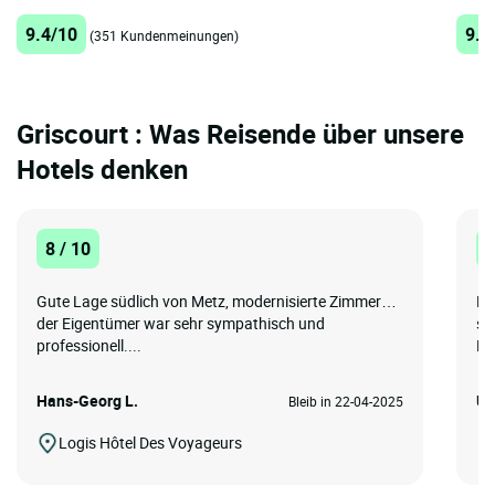
9.4/10
9.1
(351 Kundenmeinungen)
Griscourt : Was Reisende über unsere
Hotels denken
8 / 10
1
Gute Lage südlich von Metz, modernisierte Zimmer…
Da
der Eigentümer war sehr sympathisch und
se
professionell....
Be
Hans-Georg L.
Ut
Bleib in 22-04-2025
Logis Hôtel Des Voyageurs