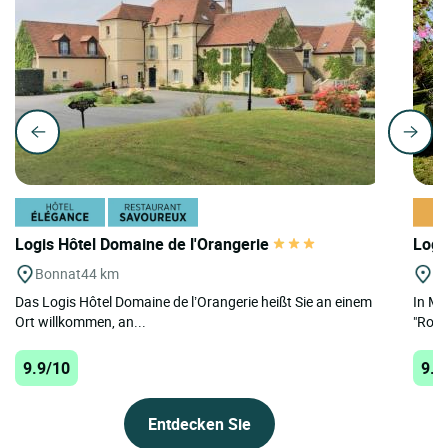
Logis Hôtel Domaine de l'Orangerie
Logi
Bonnat
44 km
Mo
Das Logis Hôtel Domaine de l’Orangerie heißt Sie an einem
In Mo
Ort willkommen, an...
"Route
9.9/10
9.7
Entdecken Sie