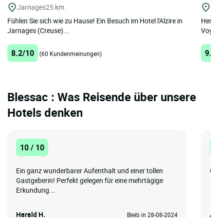
Jarnages
25 km
Ta
Fühlen Sie sich wie zu Hause! Ein Besuch im Hotel l'Alzire in
Herzl
Jarnages (Creuse)...
Voyag
8.2/10
9.7
(60 Kundenmeinungen)
Blessac : Was Reisende über unsere
Hotels denken
10 / 10
1
Ein ganz wunderbarer Aufenthalt und einer tollen
Gr
Gastgeberin! Perfekt gelegen für eine mehrtägige
Erkundung...
Harald H.
An
Bleib in 28-08-2024