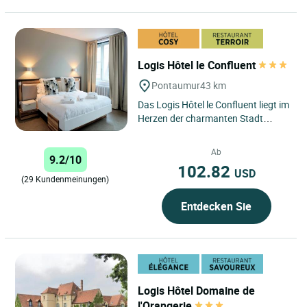
Logis Hôtel le Confluent
Pontaumur
43 km
Das Logis Hôtel le Confluent liegt im
Herzen der charmanten Stadt
Pontaumur. Es ist eine wahre Perle,
die an der Kreuzung...
Ab
9.2/10
102.82
USD
(29 Kundenmeinungen)
Entdecken Sie
Logis Hôtel Domaine de
l'Orangerie