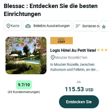
Blessac : Entdecken Sie die besten
Einrichtungen
Karte
Beliebte Ausstattungen
Sortieren nach
St
Logis Hôtel Au Petit Vatel
Moutier Rozeille
7 km
In Moutier Rozeille, zwischen
Aubusson und Felletin, an der
"Route de la tapisserie" (D982).
Entdecken Sie ein charaktervolles,...
Ab
9.7/10
115.53
USD
(43 Kundenmeinungen)
Entdecken Sie