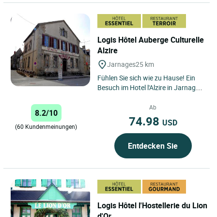
Logis Hôtel Auberge Culturelle
Alzire
Jarnages
25 km
Fühlen Sie sich wie zu Hause! Ein
Besuch im Hotel l'Alzire in Jarnages
(Creuse) garantiert Ihnen einen
Aufenthalt im Zeichen...
Ab
8.2/10
74.98
USD
(60 Kundenmeinungen)
Entdecken Sie
Logis Hôtel l'Hostellerie du Lion
d'Or