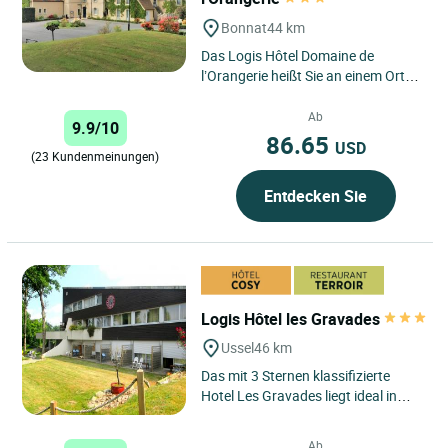
Bonnat
44 km
Das Logis Hôtel Domaine de
l’Orangerie heißt Sie an einem Ort
willkommen, an dem Natur, Eleganz
und Gelassenheit miteinander...
Ab
9.9/10
86.65
USD
(23 Kundenmeinungen)
Entdecken Sie
Logis Hôtel les Gravades
Ussel
46 km
Das mit 3 Sternen klassifizierte
Hotel Les Gravades liegt ideal in
Ussel, im Herzen von Haute-
Corrèze, in einer natürlichen...
Ab