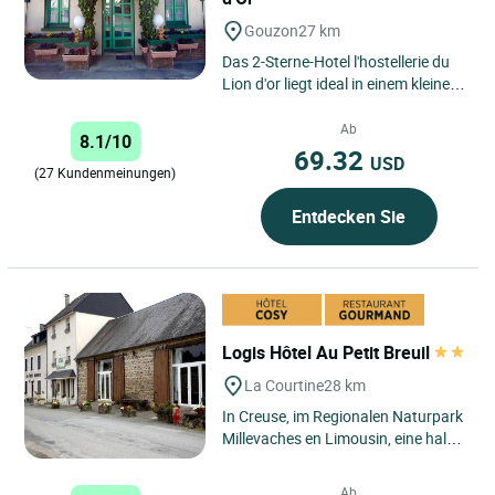
Gouzon
27 km
Das 2-Sterne-Hotel l'hostellerie du
Lion d'or liegt ideal in einem kleinen
blumigen Dorf, umgeben von
bewaldeten Hügeln,...
Ab
8.1/10
69.32
USD
(27 Kundenmeinungen)
Entdecken Sie
Logis Hôtel Au Petit Breuil
La Courtine
28 km
In Creuse, im Regionalen Naturpark
Millevaches en Limousin, eine halbe
Stunde von der Autobahn 89
zwischen Brive und Clermont...
Ab