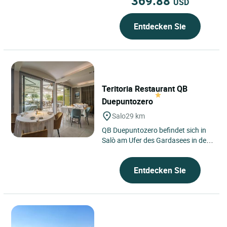
369.88
USD
Entdecken Sie
Teritoria Restaurant QB
Duepuntozero
Salo
29 km
QB Duepuntozero befindet sich in
Salò am Ufer des Gardasees in der
Lombardei, nahe Brescia und
unweit von Verona, in einer...
Entdecken Sie