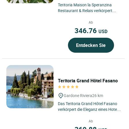
Teritoria Maison la Speranzina
Restaurant & Relais verkörpert
einen besonderen Rückzugsort im
Herzen von Sirmione in Italien,...
Ab
346.76
USD
Entdecken Sie
Teritoria Grand Hôtel Fasano
Gardone Riviera
26 km
Das Teritoria Grand Hôtel Fasano
verkörpert die Eleganz eines Hotels
in GARDONE RIVIERA am Ufer des
Gardasees in Italien,...
Ab