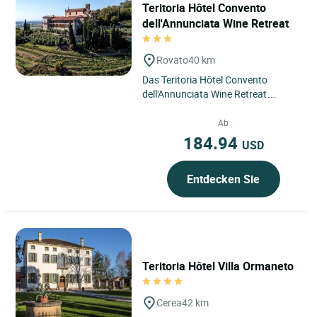
Teritoria Hôtel Convento
dell'Annunciata Wine Retreat
Rovato
40 km
Das Teritoria Hôtel Convento
dell'Annunciata Wine Retreat
befindet sich in Rovato, Italien, im
Herzen der Lombardei,
Ab
eingebettet...
184.94
USD
Entdecken Sie
Teritoria Hôtel Villa Ormaneto
Cerea
42 km