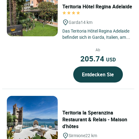
Teritoria Hôtel Regina Adelaide
Garda
14 km
Das Teritoria Hôtel Regina Adelaide
befindet sich in Garda, Italien, am
Ostufer des Gardasees, in einer
Umgebung, in der...
Ab
205.74
USD
Entdecken Sie
Teritoria la Speranzina
Restaurant & Relais - Maison
d'hôtes
Sirmione
22 km