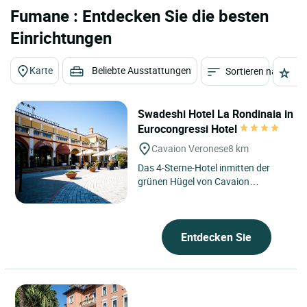
Fumane : Entdecken Sie die besten
Einrichtungen
Karte
Beliebte Ausstattungen
Sortieren nach
St
Swadeshi Hotel La Rondinaia in
Eurocongressi Hotel
Cavaion Veronese
8 km
Das 4-Sterne-Hotel inmitten der
grünen Hügel von Cavaion
Veronese, in der Nähe des
Gardasees, bietet moderne und
komfortable...
Entdecken Sie