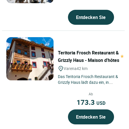
heute ein moderner Urlaubsort,...
Entdecken Sie
Teritoria Frosch Restaurant &
Grizzly Haus - Maison d'hôtes
Varena
42 km
Das Teritoria Frosch Restaurant &
Grizzly Haus lädt dazu ein, in
Varena im Herzen von Trentino-
Südtirol anzukommen, wo...
Ab
173.3
USD
Entdecken Sie