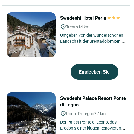
Swadeshi Hotel Perla
Trento
14 km
Umgeben von der wunderschönen
Landschaft der Brentadolomiten,
zeichnet sich das Hotel Perla, das
auf ca. 1550 m Höhe liegt,...
Entdecken Sie
Swadeshi Palace Resort Ponte
di Legno
Ponte Di Legno
37 km
Der Palast Ponte di Legno, das
Ergebnis einer klugen Renovierung
einer alten Touristenkolonie, ist