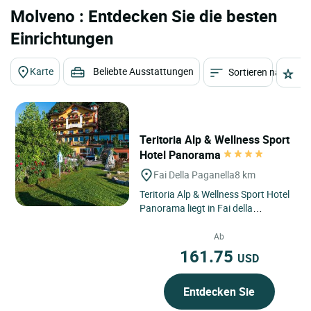
Molveno : Entdecken Sie die besten
Einrichtungen
Karte
Beliebte Ausstattungen
Sortieren nach
St
Teritoria Alp & Wellness Sport
Hotel Panorama
Fai Della Paganella
8 km
Teritoria Alp & Wellness Sport Hotel
Panorama liegt in Fai della
Paganella, im Herzen von Trentino-
Südtirol, in einer geschützten...
Ab
161.75
USD
Entdecken Sie