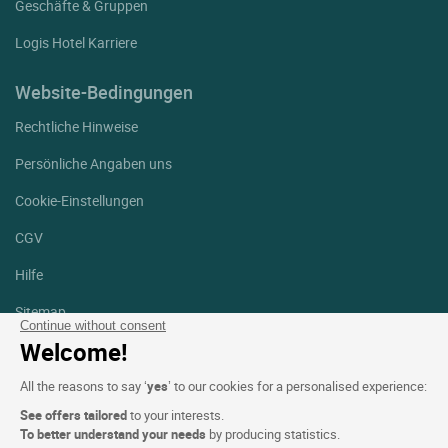
Geschäfte & Gruppen
Logis Hotel Karriere
Website-Bedingungen
Rechtliche Hinweise
Persönliche Angaben uns
Cookie-Einstellungen
CGV
Hilfe
Sitemap
Continue without consent
Welcome!
Fotodanksagungen
All the reasons to say ‘
yes
’ to our cookies for a personalised experience:
Folgen Sie uns
Facebook
Instagram
See offers tailored
to your interests.
To better understand your needs
by producing statistics.