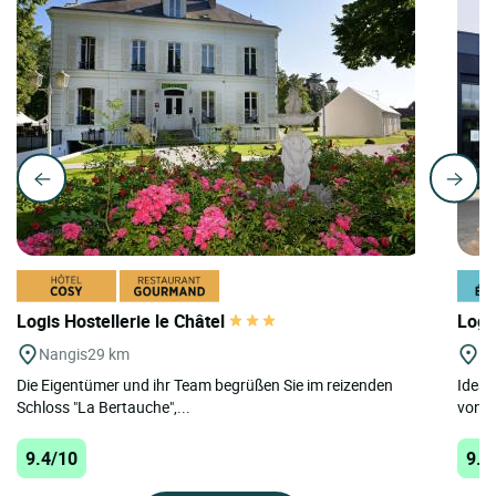
Logis Hostellerie le Châtel
Logi
Nangis
29 km
Bo
Die Eigentümer und ihr Team begrüßen Sie im reizenden
Ideal
Schloss "La Bertauche",...
von E
9.4/10
9.3