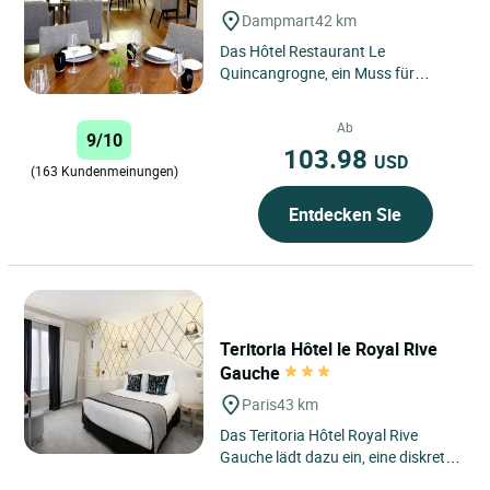
Dampmart
42 km
Das Hôtel Restaurant Le
Quincangrogne, ein Muss für
Feinschmecker und Gourmets im
Departement Seine et Marne, wurde
Ab
9/10
2016...
103.98
USD
(163 Kundenmeinungen)
Entdecken Sie
Teritoria Hôtel le Royal Rive
Gauche
Paris
43 km
Das Teritoria Hôtel Royal Rive
Gauche lädt dazu ein, eine diskrete
Adresse im Herzen des 14.