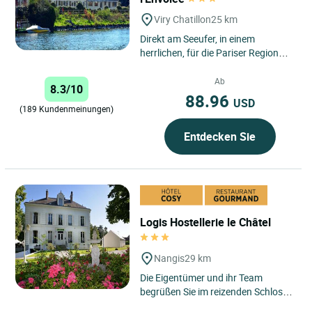
Viry Chatillon
25 km
Direkt am Seeufer, in einem
herrlichen, für die Pariser Region
eher einmaligen Naturrahmen,
bietet Ihnen unser Haus
Ab
8.3/10
komfortable...
88.96
USD
(189 Kundenmeinungen)
Entdecken Sie
Logis Hostellerie le Châtel
Nangis
29 km
Die Eigentümer und ihr Team
begrüßen Sie im reizenden Schloss
"La Bertauche", einem Bauwerk aus