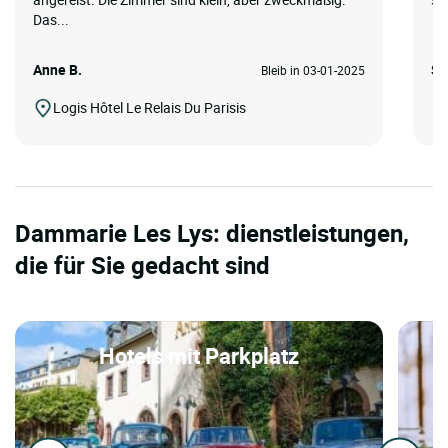
Das...
Anne B.
Sil
Bleib in 03-01-2025
Logis Hôtel Le Relais Du Parisis
Dammarie Les Lys: dienstleistungen,
die für Sie gedacht sind
Hotels mit Parkplatz