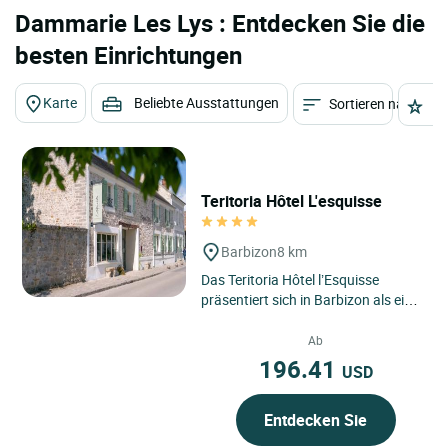
Dammarie Les Lys : Entdecken Sie die
besten Einrichtungen
Karte
Beliebte Ausstattungen
Sortieren nach
St
Teritoria Hôtel L'esquisse
Barbizon
8 km
Das Teritoria Hôtel l’Esquisse
präsentiert sich in Barbizon als eine
besondere Adresse, eingebettet in
ein emblematisches...
Ab
196.41
USD
Entdecken Sie