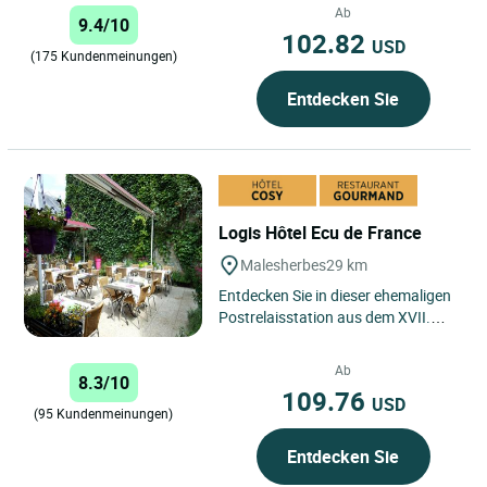
dem Jahr 1850 inmitten...
Ab
9.4/10
102.82
USD
(175 Kundenmeinungen)
Entdecken Sie
Logis Hôtel Ecu de France
Malesherbes
29 km
Entdecken Sie in dieser ehemaligen
Postrelaisstation aus dem XVII.
Jahrhundert mit all ihrem
authentischen Charme
Ab
8.3/10
offenliegender...
109.76
USD
(95 Kundenmeinungen)
Entdecken Sie