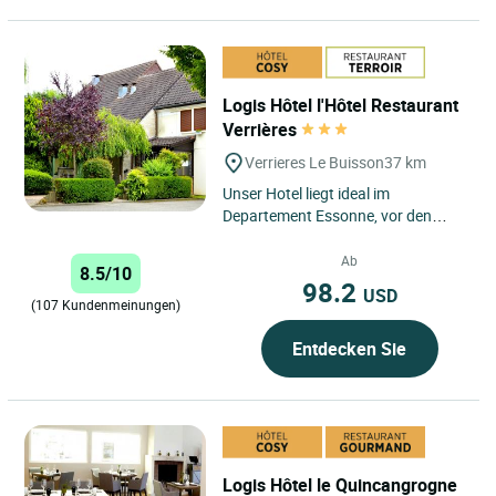
Logis Hôtel l'Hôtel Restaurant
Verrières
Verrieres Le Buisson
37 km
Unser Hotel liegt ideal im
Departement Essonne, vor den
Toren von Paris zwischen der A86
und der A6. Es empfängt Sie das...
Ab
8.5/10
98.2
USD
(107 Kundenmeinungen)
Entdecken Sie
Logis Hôtel le Quincangrogne