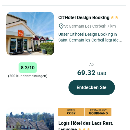
Cit'Hotel Design Booking
St Germain Les Corbeil
17 km
Unser Cit'hotel Design Booking in
Saint-Germain-les-Corbeil liegt ideal
vor den Toren von Evry im Süden
des Departements...
Ab
8.3/10
69.32
USD
(200 Kundenmeinungen)
Entdecken Sie
Logis Hôtel des Lacs Rest.
l'Envolée