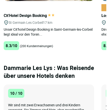
Cit'Hotel Design Booking
Logi
St Germain Les Corbeil
17 km
Vi
Unser Cit'hotel Design Booking in Saint-Germain-les-Corbeil
Direk
liegt ideal vor den Toren...
eher 
8.3/10
8.3
(200 Kundenmeinungen)
Dammarie Les Lys : Was Reisende
über unsere Hotels denken
10 / 10
1
Wir sind mit zwei Erwachsenen und drei Kindern
Al
angereist. Die Zimmer sind klein, aber zweckmäßig.
si