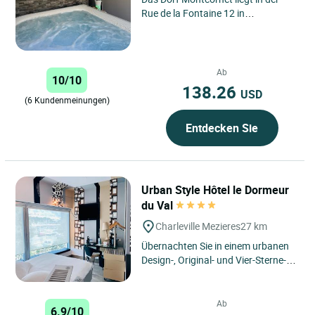
Rue de la Fontaine 12 in
Montcornet, etwa fünfzehn
Kilometer von Charleville-
Mézières...
Ab
10/10
138.26
USD
(6 Kundenmeinungen)
Entdecken Sie
Urban Style Hôtel le Dormeur
du Val
Charleville Mezieres
27 km
Übernachten Sie in einem urbanen
Design-, Original- und Vier-Sterne-
Hotel in Charleville-Mézières unter
der Marke Urban...
Ab
6.9/10