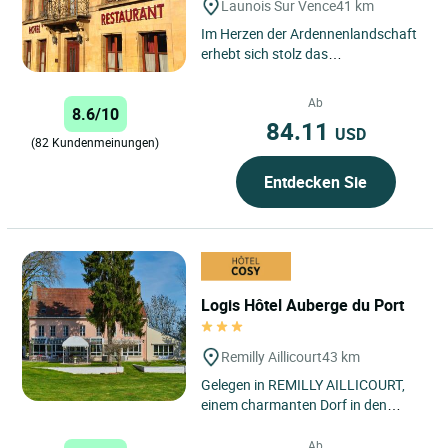
Launois Sur Vence
41 km
Im Herzen der Ardennenlandschaft
erhebt sich stolz das
wunderschöne Steingebäude des
Logis Hôtel le Val de Vence im
Ab
8.6/10
charaktervollen...
84.11
USD
(82 Kundenmeinungen)
Entdecken Sie
Logis Hôtel Auberge du Port
Remilly Aillicourt
43 km
Gelegen in REMILLY AILLICOURT,
einem charmanten Dorf in den
französischen Ardennen, bietet die
Auberge du Port eine ideale...
Ab