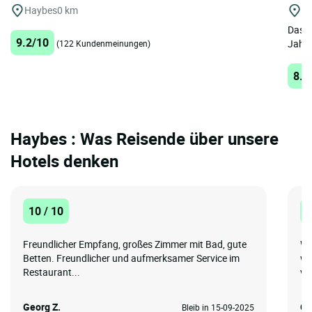
Haybes
0 km
M
Das H
9.2/10
Jahrh
(122 Kundenmeinungen)
8.6
Haybes : Was Reisende über unsere
Hotels denken
10 / 10
1
Freundlicher Empfang, großes Zimmer mit Bad, gute
Wi
Betten. Freundlicher und aufmerksamer Service im
wa
Restaurant...
vo
Georg Z.
Cl
Bleib in 15-09-2025