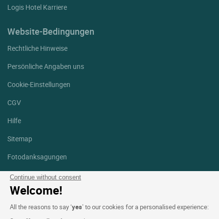
Logis Hotel Karriere
Website-Bedingungen
Rechtliche Hinweise
Persönliche Angaben uns
Cookie-Einstellungen
CGV
Hilfe
Sitemap
Fotodanksagungen
Folgen Sie uns
Continue without consent
Welcome!
Facebook
Instagram
All the reasons to say ‘
yes
’ to our cookies for a personalised experience:
Linkedin