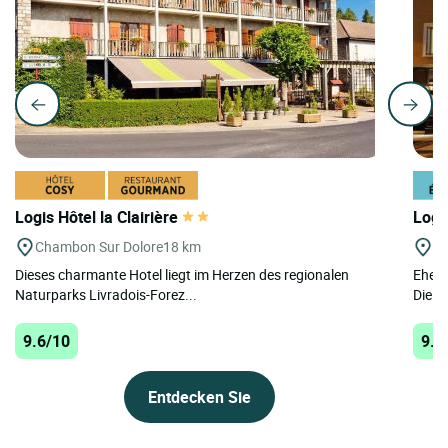
Logis Hôtel la Clairière
Logi
Chambon Sur Dolore
18 km
St
Dieses charmante Hotel liegt im Herzen des regionalen
Ehema
Naturparks Livradois-Forez...
Die „H
9.6/10
9.6
Entdecken Sie