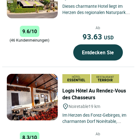
Dieses charmante Hotel liegt im
Herzen des regionalen Naturparks
Livradois-Forez in Chambon-sur-
Dolore und bietet eine idyllische...
Ab
9.6/10
93.63
USD
(46 Kundenmeinungen)
Entdecken Sie
Logis Hôtel Au Rendez-Vous
des Chasseurs
Noiretable
19 km
Im Herzen des Forez-Gebirges, im
charmanten Dorf Noirétable,
empfängt Sie das Logis Hôtel Au
Rendez-Vous des Chasseurs...
Ab
8.3/10