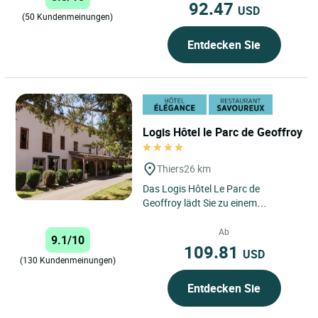
92.47
USD
(50 Kundenmeinungen)
Entdecken Sie
Logis Hôtel le Parc de Geoffroy
Thiers
26 km
Das Logis Hôtel Le Parc de
Geoffroy lädt Sie zu einem
bezaubernden Kurzurlaub im
Herzen von Thiers ein, der
Ab
9.1/10
historischen...
109.81
USD
(130 Kundenmeinungen)
Entdecken Sie