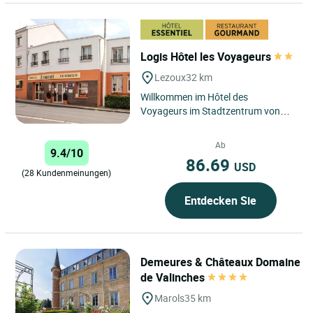
Logis Hôtel les Voyageurs
Lezoux
32 km
Willkommen im Hôtel des
Voyageurs im Stadtzentrum von
Lezoux, in nur 5 Minuten von der
Autobahn A89, in 30 Minuten von
Ab
9.4/10
Clermont...
86.69
USD
(28 Kundenmeinungen)
Entdecken Sie
Demeures & Châteaux Domaine
de Valinches
Marols
35 km