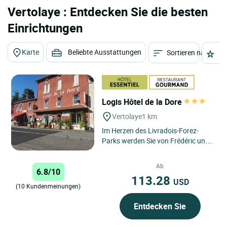
Vertolaye : Entdecken Sie die besten
Einrichtungen
Karte
Beliebte Ausstattungen
Sortieren nach
St
Logis Hôtel de la Dore
Vertolaye
1 km
Im Herzen des Livradois-Forez-
Parks werden Sie von Frédéric und
Valérie im Hotel De la Dore in
Vertolaye zwischen Thiers...
Ab
6.8/10
113.28
USD
(10 Kundenmeinungen)
Entdecken Sie