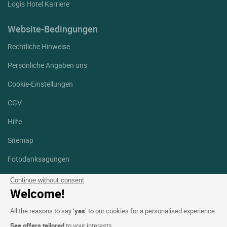
Logis Hotel Karriere
Website-Bedingungen
Rechtliche Hinweise
Persönliche Angaben uns
Cookie-Einstellungen
CGV
Hilfe
Sitemap
Fotodanksagungen
Folgen Sie uns
Continue without consent
Welcome!
Facebook
Instagram
All the reasons to say ‘
yes
’ to our cookies for a personalised experience:
Linkedin
See offers tailored
to your interests.