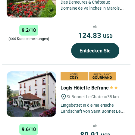
Das Demeures & Châteaux
Domaine de Valinches in Marols
liegt ideal, nur 30 Minuten von
Saint-Étienne entfernt, im Herzen...
Ab
9.2/10
124.83
USD
(444 Kundenmeinungen)
Entdecken Sie
Logis Hôtel le Befranc
St Bonnet Le Chateau
38 km
Eingebettet in die malerische
Landschaft von Saint Bonnet Le
Chateau bietet das Logis Hôtel Le
Béfranc ein authentisches...
Ab
9.6/10
80.91