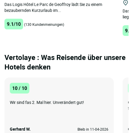
Ma
Das Logis Hôtel Le Parc de Geoffroy lädt Sie zu einem
bezaubernden Kurzurlaub im...
Das D
liegt 
9.1/10
(130 Kundenmeinungen)
9.2
Vertolaye : Was Reisende über unsere
Hotels denken
10 / 10
1
Wir sind fas 2. Mal hier. Unverändert gut!
Gu
fr
Gerhard W.
Ge
Bleib in 11-04-2026