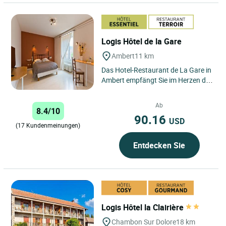
Logis Hôtel de la Gare
Ambert
11 km
Das Hotel-Restaurant de La Gare in
Ambert empfängt Sie im Herzen des
Regionalen Naturparks Livradois
Forez in 50 Minuten...
Ab
8.4/10
90.16
USD
(17 Kundenmeinungen)
Entdecken Sie
Logis Hôtel la Clairière
Chambon Sur Dolore
18 km