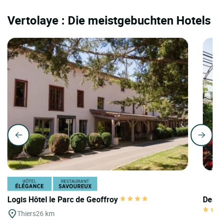
Vertolaye : Die meistgebuchten Hotels
Logis Hôtel le Parc de Geoffroy
Deme
Thiers
26 km