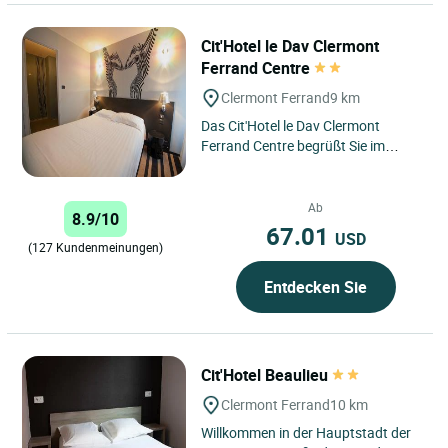
Cit'Hotel le Dav Clermont
Ferrand Centre
Clermont Ferrand
9 km
Das Cit'Hotel le Dav Clermont
Ferrand Centre begrüßt Sie im
Herzen von Clermont-Ferrand, in
einem dynamischen urbanen
Umfeld,...
Ab
8.9/10
67.01
USD
(127 Kundenmeinungen)
Entdecken Sie
Cit'Hotel Beaulieu
Clermont Ferrand
10 km
Willkommen in der Hauptstadt der