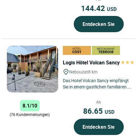
144.42
USD
Entdecken Sie
Logis Hôtel Volcan Sancy
Nebouzat
8 km
Das Hotel Volcan Sancy empfängt
Sie in einem gastlichen familiären
Rahmen inmitten des Naturparks
Parc Régional des Volcans...
Ab
8.1/10
86.65
USD
(76 Kundenmeinungen)
Entdecken Sie