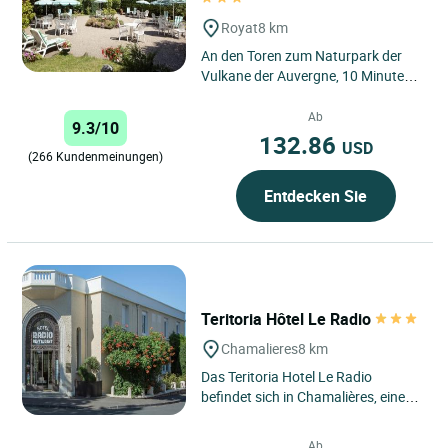
Royat
8 km
An den Toren zum Naturpark der
Vulkane der Auvergne, 10 Minuten
vom Puy de Dôme, 15 Minuten von
„Vulcania“ und 3 km...
Ab
9.3/10
132.86
USD
(266 Kundenmeinungen)
Entdecken Sie
Teritoria Hôtel Le Radio
Chamalieres
8 km
Das Teritoria Hotel Le Radio
befindet sich in Chamalières, einem
eleganten Kurort unmittelbar bei
Clermont-Ferrand, im Herzen...
Ab