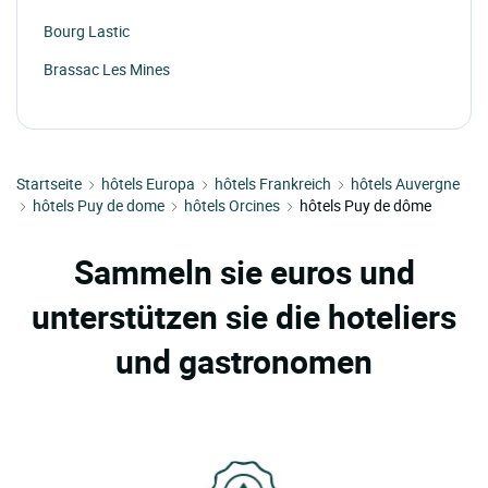
Bourg Lastic
Brassac Les Mines
Ceyrat
Chambon Sur Lac
Startseite
La Chaulme
hôtels Europa
hôtels Frankreich
hôtels Auvergne
hôtels Puy de dome
hôtels Orcines
hôtels Puy de dôme
Clermont Ferrand
Gelles
Sammeln sie euros und
Grandeyrolles
unterstützen sie die hoteliers
Herment
und gastronomen
Issoire
Laqueuille
Lezoux