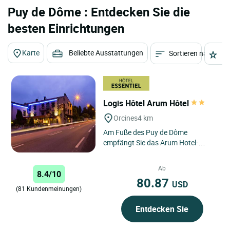
Puy de Dôme : Entdecken Sie die
besten Einrichtungen
Karte
Beliebte Ausstattungen
Sortieren nach
St
Logis Hôtel Arum Hôtel
Orcines
4 km
Am Fuße des Puy de Dôme
empfängt Sie das Arum Hotel-
Restaurant im Herzen des
Naturparks der Vulkane der
Ab
8.4/10
Auvergne zu einem...
80.87
USD
(81 Kundenmeinungen)
Entdecken Sie