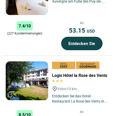
Auvergne am Fuße des Puy-de-
Dôme! Sie wohnen in unmittelbarer
Nähe der Universitäten...
Ab
7.4/10
53.15
USD
(227 Kundenmeinungen)
Entdecken Sie
Logis Hôtel la Rose des Vents
Volvic
10 km
Entdecken Sie das Hotel-
Restaurant La Rose des Vents in
ruhiger Lage im Grünen, auf 755
Metern Höhe, 20 Minuten von
Ab
8.5/10