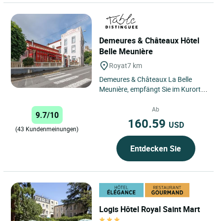
Demeures & Châteaux Hôtel
Belle Meunière
Royat
7 km
Demeures & Châteaux La Belle
Meunière, empfängt Sie im Kurort
Royat, am Fuße der Vulkane der
Auvergne und nur wenige...
Ab
9.7/10
160.59
USD
(43 Kundenmeinungen)
Entdecken Sie
Logis Hôtel Royal Saint Mart