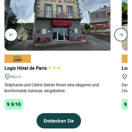
Logis Hôtel de Paris
Logi
Murol
Ch
Stéphanie und Cédric bieten Ihnen eine elegante und
Das H
komfortable Adresse, eingebettet...
Chate
9.9/10
9.7
Entdecken Sie