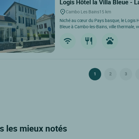
Logis Hôtel la Villa Bleue -
Cambo Les Bains
15 km
Niché au cœur du Pays basque, le Logis Hô
Bleue à Cambo-les-Bains, ville thermale, vo
1
2
3
ls les mieux notés