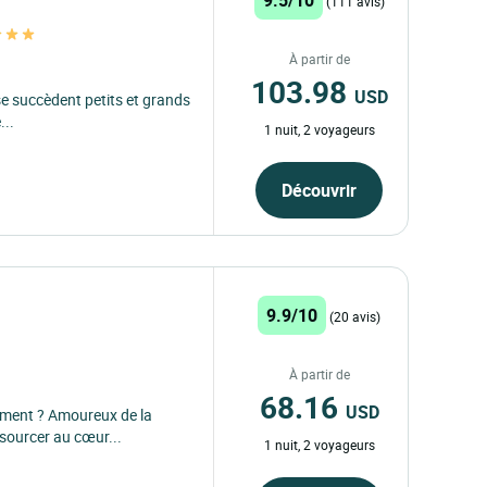
(111 avis)
À partir de
103.98
USD
se succèdent petits et grands
...
1 nuit, 2 voyageurs
Découvrir
9.9/10
(20 avis)
À partir de
68.16
USD
ement ? Amoureux de la
ssourcer au cœur...
1 nuit, 2 voyageurs