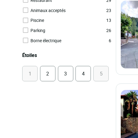
Restaurant
29
Animaux acceptés
23
Piscine
13
Parking
26
Borne électrique
6
Étoiles
1
2
3
4
5