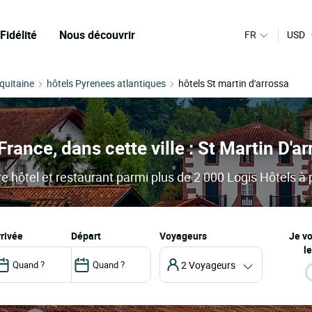
Fidélité
Nous découvrir
FR
USD
quitaine
hôtels Pyrenees atlantiques
hôtels St martin d'arrossa
rance, dans cette ville : St Martin D'a
e hôtel et restaurant parmi plus de 2 000 Logis Hôtels à p
arrivée
départ
Voyageurs
Je v
le
2 Voyageurs