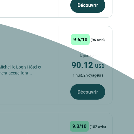
Découvrir
9.6/10
(96 avis)
À partir de
90.12
USD
ichel, le Logis Hôtel et
nt accueillant...
1 nuit, 2 voyageurs
Découvrir
9.3/10
(182 avis)