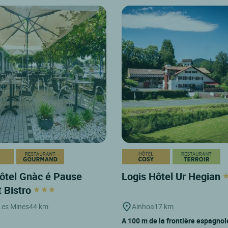
ôtel Gnàc é Pause
Logis Hôtel Ur Hegian
t Bistro
Les Mines
44 km
Ainhoa
17 km
A 100 m de la frontière espagnol