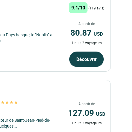
9.1/10
(119 avis)
À partir de
80.87
USD
 du Pays basque, le "Noblia" a
e...
1 nuit, 2 voyageurs
Découvrir
s
À partir de
127.09
USD
 cœur de Saint-Jean-Pied-de-
1 nuit, 2 voyageurs
uelques...