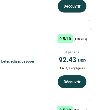
Découvrir
9.5/10
(110 avis)
À partir de
92.43
USD
s belles églises basques
1 nuit, 2 voyageurs
Découvrir
9.5/10