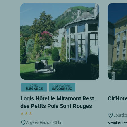
Logis Hôtel le Miramont Rest.
Cit'Hot
des Petits Pois Sont Rouges
Lourde
Argeles Gazost
43 km
Situé au c