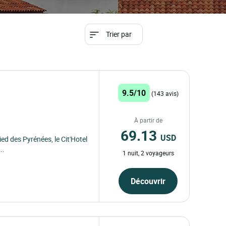
Trier par
9.5/10
(143 avis)
À partir de
69.13
USD
ied des Pyrénées, le Cit'Hotel
..
1 nuit, 2 voyageurs
Découvrir