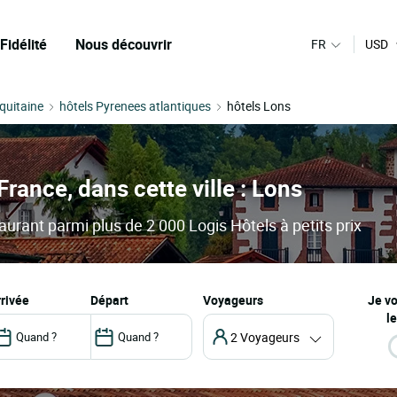
Fidélité
Nous découvrir
FR
USD
quitaine
hôtels Pyrenees atlantiques
hôtels Lons
France, dans cette ville : Lons
aurant parmi plus de 2 000 Logis Hôtels à petits prix
arrivée
départ
Voyageurs
Je v
le
2 Voyageurs