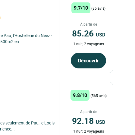
9.7/10
(85 avis)
À partir de
85.26
USD
Pau, l'Hostellerie du Neez -
4500m2 en...
1 nuit, 2 voyageurs
Découvrir
9.8/10
(565 avis)
À partir de
92.18
USD
es seulement de Pau, le Logis
rience...
1 nuit, 2 voyageurs