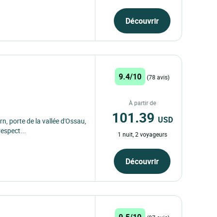
Découvrir
9.4/10
(78 avis)
À partir de
101.39
USD
n, porte de la vallée d'Ossau,
respect...
1 nuit, 2 voyageurs
Découvrir
9.5/10