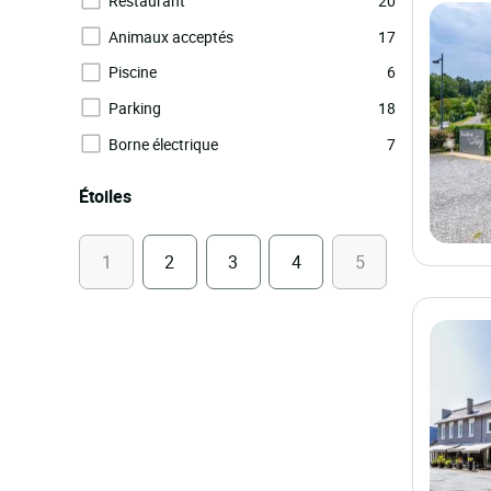
Restaurant
20
Animaux acceptés
17
Piscine
6
Parking
18
Borne électrique
7
Étoiles
1
2
3
4
5