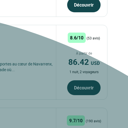
Découvrir
8.6/10
(53 avis)
À partir de
86.42
USD
 portes au cœur de Navarrenx,
ade où...
1 nuit, 2 voyageurs
Découvrir
9.7/10
(190 avis)