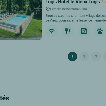
Logis Hôtel le Vieux Logis
Lestelle Betharram
29 km
Situé au cœur du charmant village de Lest
Le Vieux Logis incarne l'essence même de l
1
2
3
otés