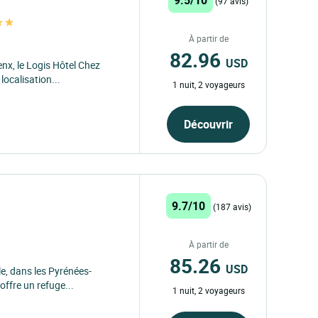
(97 avis)
À partir de
82.96
USD
enx, le Logis Hôtel Chez
ocalisation...
1 nuit, 2 voyageurs
Découvrir
9.7/10
(187 avis)
À partir de
85.26
USD
le, dans les Pyrénées-
offre un refuge...
1 nuit, 2 voyageurs