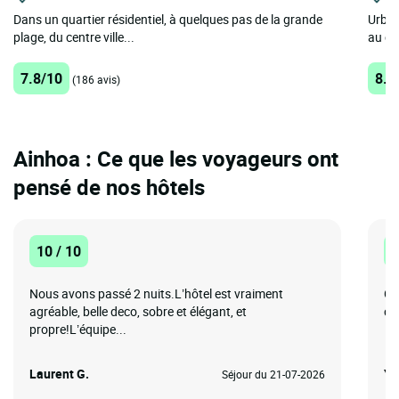
Dans un quartier résidentiel, à quelques pas de la grande
Urban 
plage, du centre ville...
au cœ
7.8/10
8.7
(186 avis)
Ainhoa : Ce que les voyageurs ont
pensé de nos hôtels
10 / 10
1
Nous avons passé 2 nuits.L’hôtel est vraiment
C'
agréable, belle deco, sobre et élégant, et
ca
propre!L’équipe...
Laurent G.
Yv
Séjour du 21-07-2026