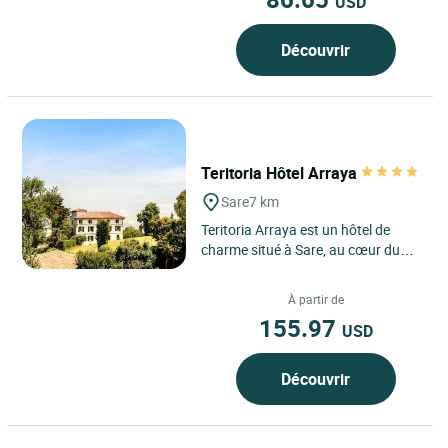
USD
Découvrir
Teritoria Hôtel Arraya
Sare
7 km
Teritoria Arraya est un hôtel de
charme situé à Sare, au cœur du
Pays basque intérieur, à une
trentaine de minutes...
À partir de
155.97
USD
Découvrir