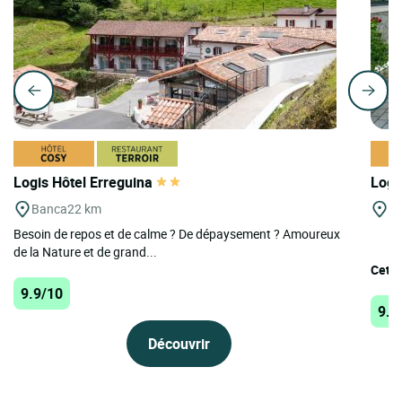
Logis Hôtel Erreguina
Logi
Banca
22 km
St
Besoin de repos et de calme ? De dépaysement ? Amoureux
de la Nature et de grand...
Cet é
9.9/10
9.9
Découvrir