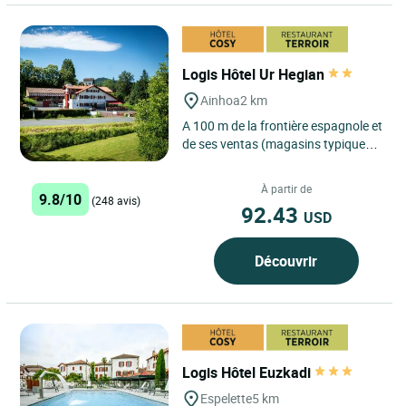
Logis Hôtel Ur Hegian
Ainhoa
2 km
A 100 m de la frontière espagnole et
de ses ventas (magasins typiques),
cuisine traditionnelle, ambiance
familiale.
À partir de
9.8/10
(248 avis)
92.43
USD
Découvrir
Logis Hôtel Euzkadi
Espelette
5 km