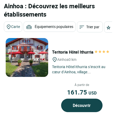
Ainhoa : Découvrez les meilleurs
établissements
Carte
Équipements populaires
Trier par
É
Teritoria Hôtel Ithurria
Ainhoa
0 km
Teritoria Hôtel Ithurria s’inscrit au
cœur d’Ainhoa, village
emblématique du Pays basque
classé parmi les plus beaux...
À partir de
161.75
USD
Découvrir