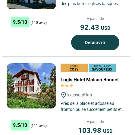
des plus belles églises basques
(monument du XVIIème classé),
l’hôtel...
À partir de
9.5/10
(110 avis)
92.43
USD
Découvrir
Logis Hôtel Maison Bonnet
Itxassou
8 km
Près de la place et adossé au
fronton où se succèdent petits et
grands pour un défi permanent, la
vie est une fête...
À partir de
9.5/10
(111 avis)
103.98
USD