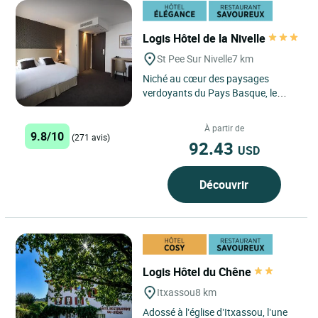
Logis Hôtel de la Nivelle
St Pee Sur Nivelle
7 km
Niché au cœur des paysages
verdoyants du Pays Basque, le
Logis Hôtel de la Nivelle à Saint-
Pée-sur-Nivelle bénéficie...
À partir de
9.8/10
(271 avis)
92.43
USD
Découvrir
Logis Hôtel du Chêne
Itxassou
8 km
Adossé à l’église d’Itxassou, l’une