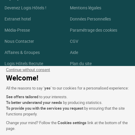
Devenez Logis Hôtels !
Mentions légales
Extranet hotel
Données Personnelles
Média-Presse
Paramétrage des cookies
Nous Contacter
CGV
Affaires & Groupes
Aide
Logis Hôtels Recrute
Plan du site
Continue without consent
Crédits Photos
Welcome!
Suivez-nous
All the reasons to say ‘
yes
’ to our cookies for a personalised experience:
See offers tailored
to your interests.
Facebook
Instagram
To better understand your needs
by producing statistics.
To provide you with the services you request
by ensuring that the site
functions properly.
Linkedin
Change your mind? Follow the
Cookies settings
link at the bottom of the
page.