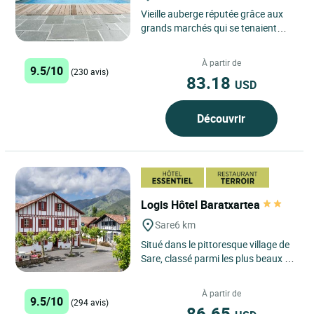
Vieille auberge réputée grâce aux
grands marchés qui se tenaient
tous les mercredis dans ce village,
l’hôtel restaurant...
À partir de
9.5/10
(230 avis)
83.18
USD
Découvrir
Logis Hôtel Baratxartea
Sare
6 km
Situé dans le pittoresque village de
Sare, classé parmi les plus beaux de
France, le Logis Hôtel Baratxartea
offre une...
À partir de
9.5/10
(294 avis)
86.65