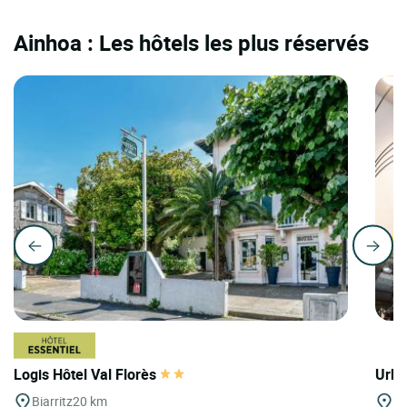
Ainhoa : Les hôtels les plus réservés
Logis Hôtel Val Florès
Urba
Biarritz
20 km
Bi