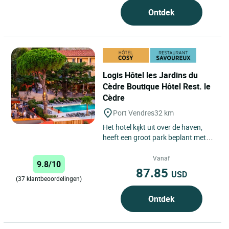
Ontdek
Logis Hôtel les Jardins du
Cèdre Boutique Hôtel Rest. le
Cèdre
Port Vendres
32 km
Het hotel kijkt uit over de haven,
heeft een groot park beplant met
palmbomen, citrusbomen en een
eeuwenoude oude cederboom...
Vanaf
9.8/10
87.85
USD
(37 klantbeoordelingen)
Ontdek