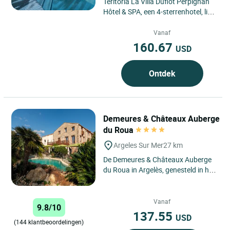
Teritoria La Villa Duflot Perpignan
Hôtel & SPA, een 4-sterrenhotel, ligt
in het hart van Perpignan, in de
Pyrénées-Orientales,...
Vanaf
160.67
USD
Ontdek
Demeures & Châteaux Auberge
du Roua
Argeles Sur Mer
27 km
De Demeures & Châteaux Auberge
du Roua in Argelès, genesteld in het
hart van de Pyrénées-Orientales,
aan de voet van...
Vanaf
9.8/10
137.55
USD
(144 klantbeoordelingen)