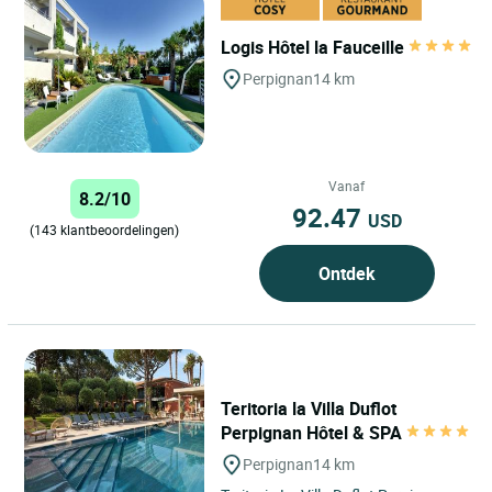
Logis Hôtel la Fauceille
Perpignan
14 km
Vanaf
8.2/10
92.47
USD
(143 klantbeoordelingen)
Ontdek
Teritoria la Villa Duflot
Perpignan Hôtel & SPA
Perpignan
14 km