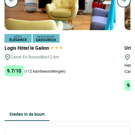
Logis Hôtel le Galion
Urba
Canet En Roussillon
12 km
Ca
Het 3
9.7/10
Canet
(112 klantbeoordelingen)
9.2
Steden in de buurt