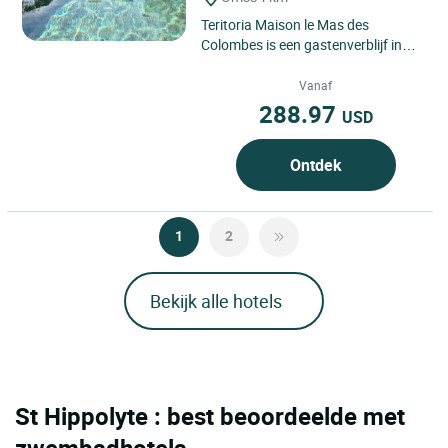
Teritoria Maison le Mas des
Colombes is een gastenverblijf in
Oms, Occitanie, dicht bij Perpignan
en de heuvels van de Oostelijke...
Vanaf
288.97
USD
Ontdek
1
2
Bekijk alle hotels
St Hippolyte : best beoordeelde met
zwembadhotels