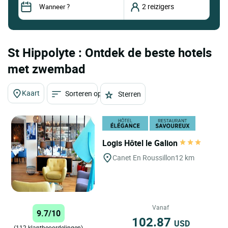
St Hippolyte : Ontdek de beste hotels
met zwembad
Kaart
Sorteren op
Sterren
Logis Hôtel le Galion
Canet En Roussillon
12 km
Vanaf
9.7/10
102.87
USD
(112 klantbeoordelingen)