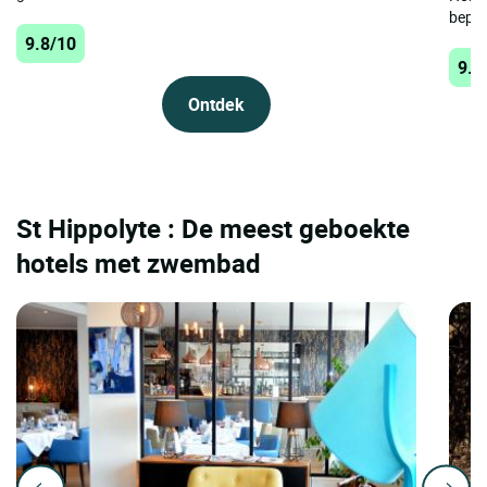
bepla
9.8/10
9.8
Ontdek
St Hippolyte : De meest geboekte
hotels met zwembad