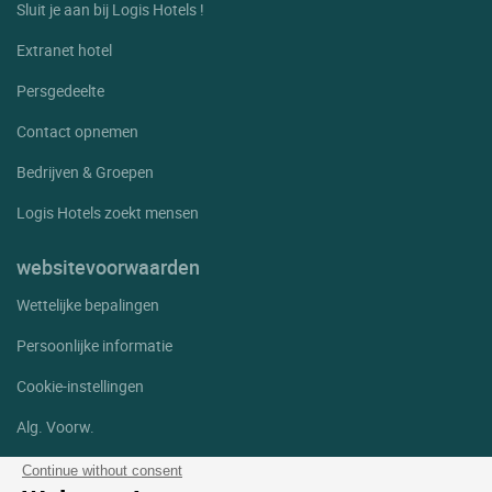
Sluit je aan bij Logis Hotels !
Extranet hotel
Persgedeelte
Contact opnemen
Bedrijven & Groepen
Logis Hotels zoekt mensen
websitevoorwaarden
Wettelijke bepalingen
Persoonlijke informatie
Cookie-instellingen
Alg. Voorw.
Help
Continue without consent