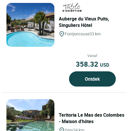
Auberge du Vieux Puits,
Singuliers Hôtel
Fontjoncouse
33 km
Vanaf
358.32
USD
Ontdek
Teritoria Le Mas des Colombes
- Maison d'hôtes
Oms
34 km