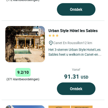
Ontdek
Urban Style Hôtel les Sables
Canet En Roussillon
12 km
Het 3-sterren Urban Style Hotel Les
Sables heet u welkom in Canet-en-
Roussillon, een charmante
badplaats op een steenworp...
Vanaf
9.2/10
91.31
USD
(371 klantbeoordelingen)
Ontdek