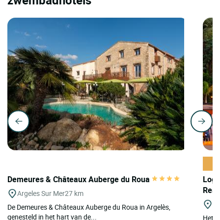
Demeures & Châteaux Auberge du Roua
Logi
Rest
Argeles Sur Mer
27 km
Po
De Demeures & Châteaux Auberge du Roua in Argelès,
genesteld in het hart van de...
Het h