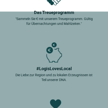
Das Treueprogramm
"Sammeln Sie € mit unserem Treueprogramm. Gültig
für Übernachtungen und Mahlzeiten."
#LogisLovesLocal
Die Liebe zur Region und zu lokalen Erzeugnissen ist
Teil unserer DNA.