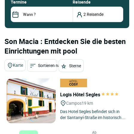
termine
Reisende
Son Macia : Entdecken Sie die besten
Einrichtungen mit pool
Karte
Sortieren nach
Sterne
Logis Hôtel Segles
Campos
19 km
Das Hotel Segles befindet sich in
der Santanyí-Straße im historischen
Zentrum der Gemeinde Campos,
nur wenige Meter vom...
Ab