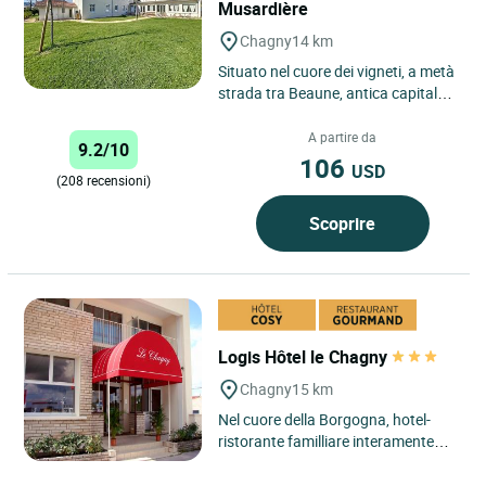
Musardière
Chagny
14 km
Situato nel cuore dei vigneti, a metà
strada tra Beaune, antica capitale
dei duchi di Borgogna e Chalon-sur-
Saône, culla...
A partire da
9.2/10
106
USD
(208 recensioni)
Scoprire
Logis Hôtel le Chagny
Chagny
15 km
Nel cuore della Borgogna, hotel-
ristorante familliare interamente
restaurato, dalla decorazione dolce
e raffinata, con una...