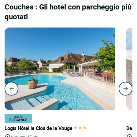
Couches : Gli hotel con parcheggio più
quotati
Logis Hôtel le Clos de la Vouge
Deme
Vougeot
45 km
To