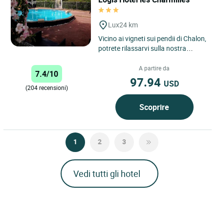
Lux
24 km
Vicino ai vigneti sui pendii di Chalon,
potrete rilassarvi sulla nostra
terrazza, a bordo piscina o nel
nostro ristorante...
A partire da
7.4/10
97.94
USD
(204 recensioni)
Scoprire
1
2
3
Vedi tutti gli hotel