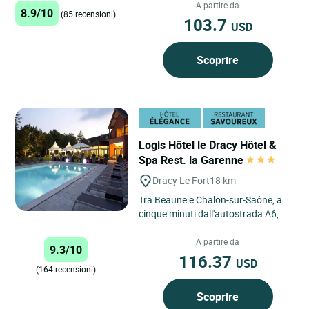
A partire da
8.9/10
(85 recensioni)
103.7
USD
Scoprire
Logis Hôtel le Dracy Hôtel &
Spa Rest. la Garenne
Dracy Le Fort
18 km
Tra Beaune e Chalon-sur-Saône, a
cinque minuti dall'autostrada A6,
l'hotel Le Dracy vi invita in un
piccolo angolo di paradiso....
A partire da
9.3/10
116.37
USD
(164 recensioni)
Scoprire