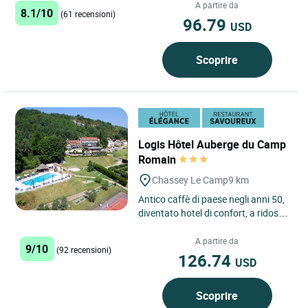
prodotti del mercato, bella...
A partire da
8.1/10
(61 recensioni)
96.79
USD
Scoprire
Logis Hôtel Auberge du Camp
Romain
Chassey Le Camp
9 km
Antico caffè di paese negli anni 50,
diventato hotel di confort, a ridosso
della collina con vista sui boschi e
sul vigneto...
A partire da
9/10
(92 recensioni)
126.74
USD
Scoprire