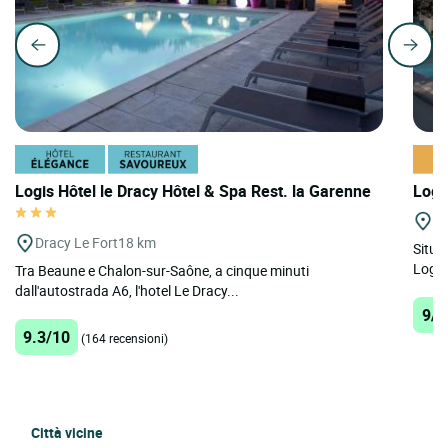
Logis Hôtel le Dracy Hôtel & Spa Rest. la Garenne
Logi
Mo
Dracy Le Fort
18 km
Situa
Logis 
Tra Beaune e Chalon-sur-Saône, a cinque minuti
dall'autostrada A6, l'hotel Le Dracy...
9/1
9.3/10
(164 recensioni)
Città vicine