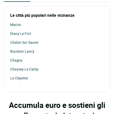
Le città più popolari nelle vicinanze
Macon
Dracy Le Fort
Chalon Sur Saone
Bourbon Lancy
Chagny
Chassey Le Camp
La Clayette
Couches
Cuiseaux
Accumula euro e sostieni gli
Digoin
Joncy