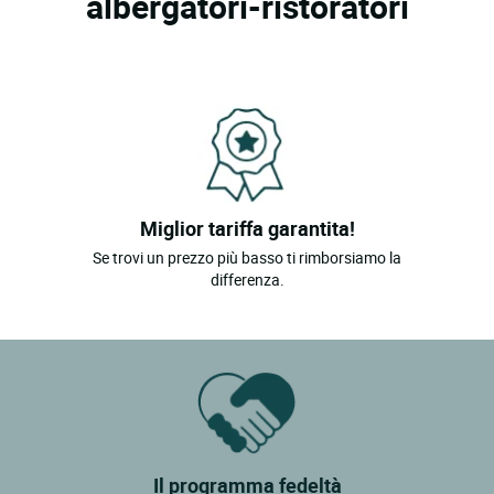
albergatori-ristoratori
Lux
Rully
St Boil
St Germain Du Bois
St Martin En Bresse
Miglior tariffa garantita!
St Verand
Se trovi un prezzo più basso ti rimborsiamo la
Tournus
differenza.
St Gervais En Valliere
Montmelard
Creches Sur Saone
Romaneche Thorins
Sance
Il programma fedeltà