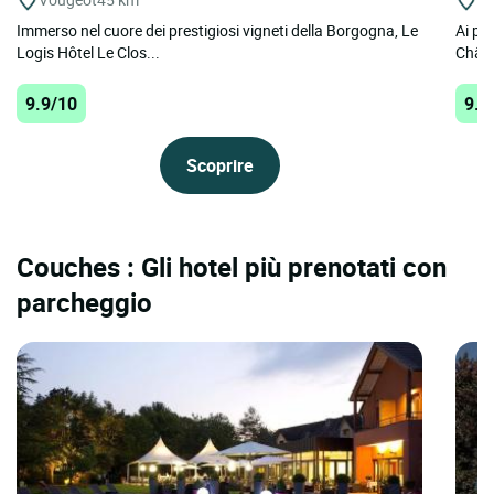
Immerso nel cuore dei prestigiosi vigneti della Borgogna, Le
Ai pie
Logis Hôtel Le Clos...
Châte
9.9/10
9.7
Scoprire
Couches : Gli hotel più prenotati con
parcheggio