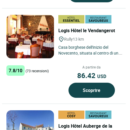
Logis Hôtel le Vendangerot
Rully
13 km
Casa borghese dell'inizio del
Novecento, situata al centro di un
paese viticolo della Borgogna. Di
fronte a un giardino pubblico...
A partire da
7.8/10
(73 recensioni)
86.42
USD
Scoprire
Logis Hôtel Auberge de la