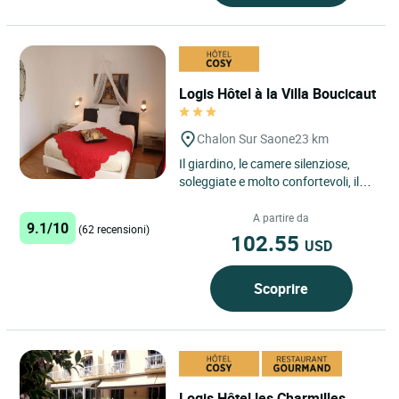
Logis Hôtel à la Villa Boucicaut
Chalon Sur Saone
23 km
Il giardino, le camere silenziose,
soleggiate e molto confortevoli, il
caminetto nel salone e l'hammam
profumato vi invitano...
A partire da
9.1/10
(62 recensioni)
102.55
USD
Scoprire
Logis Hôtel les Charmilles