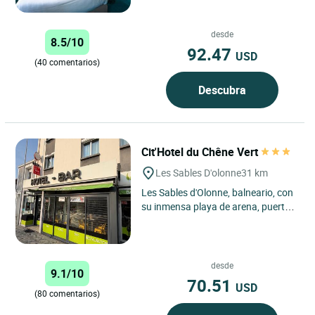
22 habitaciones luminosas...
desde
8.5/10
92.47
USD
(40 comentarios)
Descubra
Cit'Hotel du Chêne Vert
Les Sables D'olonne
31 km
Les Sables d'Olonne, balneario, con
su inmensa playa de arena, puertos
pesqueros y puertos deportivos,
salida de la famosa...
desde
9.1/10
70.51
USD
(80 comentarios)