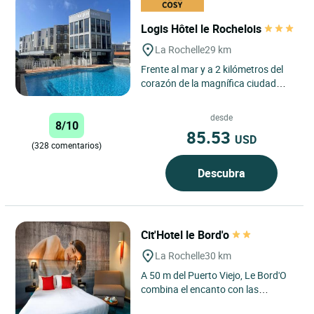
Logis Hôtel le Rochelois
La Rochelle
29 km
Frente al mar y a 2 kilómetros del
corazón de la magnífica ciudad
portuaria de La Rochelle, el Logis
Hôtel Le Rochelois...
desde
8/10
85.53
USD
(328 comentarios)
Descubra
Cit'Hotel le Bord'o
La Rochelle
30 km
A 50 m del Puerto Viejo, Le Bord'O
combina el encanto con las
ventajas de un hotel urbano. Estas