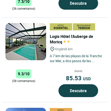
7.3/10
Descubra
(36 comentarios)
Logis Hôtel l'Auberge de
Moricq
Angles
8 km
A 7 km de las playas de la Tranche
sur Mer, a dos pasos de las
marismas, disfrute del mar y el
campo. Le acogemos en un
desde
9.3/10
entorno...
85.53
USD
(58 comentarios)
Descubra