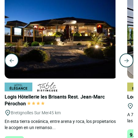
Logis Hôtellerie les Brisants Rest. Jean-Marc
Logi
Pérochon
An
Bretignolles Sur Mer
45 km
A 7 k
las m
En esta tierra oceánica, entre arena y roca, los propietarios
le acogen en un remanso...
9.3