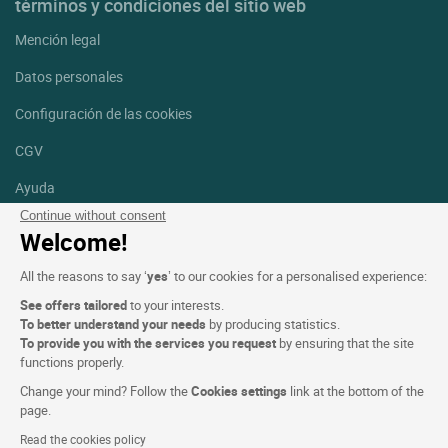
términos y condiciones del sitio web
Mención legal
Datos personales
Configuración de las cookies
CGV
Ayuda
Continue without consent
Mapa del sitio
Welcome!
Créditos
All the reasons to say ‘
yes
’ to our cookies for a personalised experience:
fotografías
See offers tailored
to your interests.
Síguenos
To better understand your needs
by producing statistics.
To provide you with the services you request
by ensuring that the site
Facebook
Instagram
functions properly.
Change your mind? Follow the
Cookies settings
link at the bottom of the
Linkedin
page.
Read the cookies policy