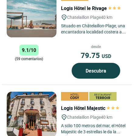
Logis Hôtel le Rivage
Chatelaillon Plage
40 km
Situado en Châtelaillon-Plage, una
encantadora localidad costera a
tan solo 15 minutos al sur de La
Rochelle, el Hotel Le...
desde
9.1/10
79.75
USD
(59 comentarios)
Descubra
Logis Hôtel Majestic
Chatelaillon Plage
40 km
A sólo 100 metros del mar, el Hôtel
Majestic de 3 estrellas le da la