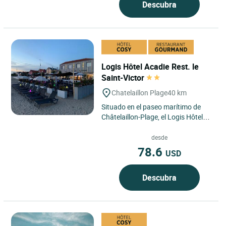
Descubra
Logis Hôtel Acadie Rest. le
Saint-Victor
Chatelaillon Plage
40 km
Situado en el paseo marítimo de
Châtelaillon-Plage, el Logis Hôtel
L'Acadie Saint Victor ofrece a sus
huéspedes una experiencia...
desde
78.6
USD
Descubra