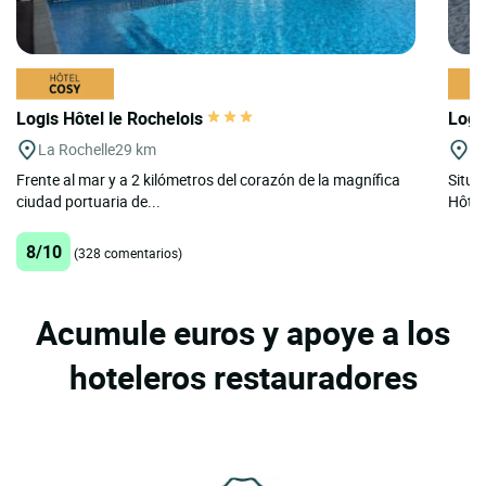
Logis Hôtel le Rochelois
Logi
La Rochelle
29 km
Ch
Frente al mar y a 2 kilómetros del corazón de la magnífica
Situa
ciudad portuaria de...
Hôtel 
8/10
(328 comentarios)
Acumule euros y apoye a los
hoteleros restauradores