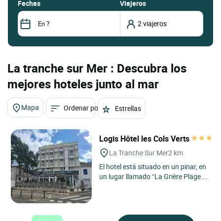
fechas
Viajeros
La tranche sur Mer : Descubra los
mejores hoteles junto al mar
Mapa
Ordenar por
Estrellas
Logis Hôtel les Cols Verts
La Tranche Sur Mer
2 km
El hotel está situado en un pinar, en
un lugar llamado “La Grière Plage”,
el barrio residencial más antiguo de
la...