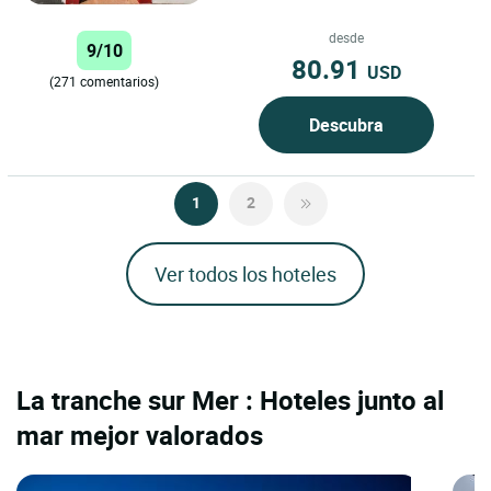
bienvenida a Châtelaillon-Plage, a
10 minutos al...
desde
9/10
80.91
USD
(271 comentarios)
Descubra
1
2
Ver todos los hoteles
La tranche sur Mer : Hoteles junto al
mar mejor valorados