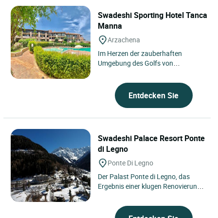
Swadeshi Sporting Hotel Tanca
Manna
Arzachena
Im Herzen der zauberhaften
Umgebung des Golfs von
Arzachena, nur wenige Schritte von
den berühmten Stränden der Costa
Smeralda...
Entdecken Sie
Swadeshi Palace Resort Ponte
di Legno
Ponte Di Legno
Der Palast Ponte di Legno, das
Ergebnis einer klugen Renovierung
einer alten Touristenkolonie, ist
heute ein moderner Urlaubsort,...