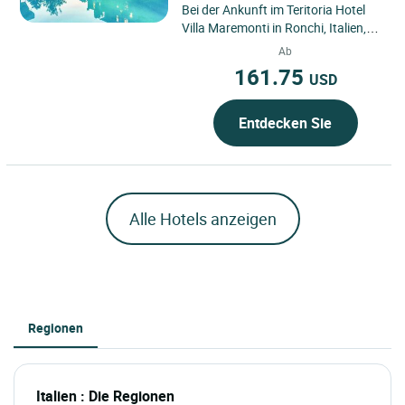
Bei der Ankunft im Teritoria Hotel
Villa Maremonti in Ronchi, Italien,
entdecken Sie ein Hotel in Ronchi,
Ab
das ideal zwischen...
161.75
USD
Entdecken Sie
Alle Hotels anzeigen
Regionen
Italien : Die Regionen