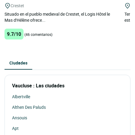
Crestet
Le
Situado en el pueblo medieval de Crestet, el Logis Hôtel le
Terit
Mas d'Hélène ofrece...
estrel
9.7/10
(46 comentarios)
Ciudades
Vaucluse : Las ciudades
Albertville
Althen Des Paluds
Ansouis
Apt