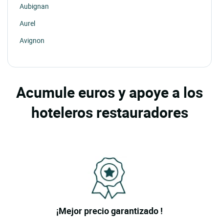
Aubignan
Aurel
Avignon
Beaumes De Venise
Beaumettes
Acumule euros y apoye a los
Beaumont Du Ventoux
hoteleros restauradores
Bedoin
Bollene
Bonnieux
Brantes
Buoux
Cabrieres D'avignon
¡Mejor precio garantizado !
Cadenet