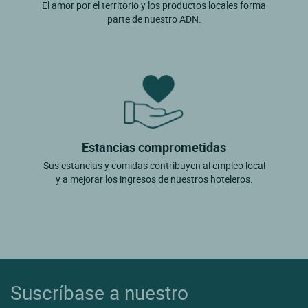
El amor por el territorio y los productos locales forma
Flassan
parte de nuestro ADN.
Fontaine De Vaucluse
Gargas
Gigondas
Gordes
Goult
Estancias comprometidas
Grambois
Sus estancias y comidas contribuyen al empleo local
y a mejorar los ingresos de nuestros hoteleros.
Grillon
Isle Sur Sorgue
Jonquieres
Joucas
L'isle Sur La Sorgue
Suscríbase a nuestro
La Bastide Des Jourdans