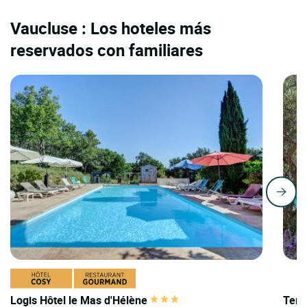
Vaucluse : Los hoteles más
reservados con familiares
Logis Hôtel le Mas d'Hélène
Teri