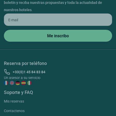
boletín y reciba nuestras propuestas y toda la actualidad de
La Bastidonne
nuestros hoteles.
La Roque Sur Pernes
La Tour D'aigues
Lacoste
Lafare
Lagnes
Reserva por teléfono
Lamotte Du Rhone
+33(0)1 45 84 83 84
Lapalud
Un asesor a su servicio
Lauris
Le Barroux
Soporte y FAQ
Le Beaucet
Mis reservas
Le Pontet
Contactenos