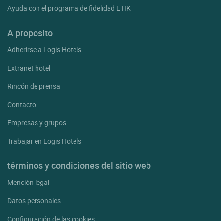
Le Thor
Ayuda con el programa de fidelidad ETIK
Lioux
A proposito
Loriol Du Comtat
Adherirse a Logis Hotels
Lourmarin
Extranet hotel
Malaucene
Rincón de prensa
Malemort Du Comtat
Contacto
Maubec
Empresas y grupos
Mazan
Trabajar en Logis Hotels
Menerbes
Merindol
términos y condiciones del sitio web
Mirabeau
Mención legal
Mondragon
Datos personales
Monteux
Configuración de las cookies