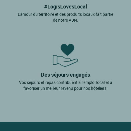
#LogisLovesLocal
Flassan
L'amour du territoire et des produits locaux fait partie
Fontaine De Vaucluse
de notre ADN.
Gargas
Gigondas
Gordes
Goult
Grambois
Des séjours engagés
Grillon
Vos séjours et repas contribuent à l’emploi local et à
favoriser un meilleur revenu pour nos hôteliers.
Isle Sur Sorgue
Jonquieres
Joucas
L'isle Sur La Sorgue
La Bastide Des Jourdans