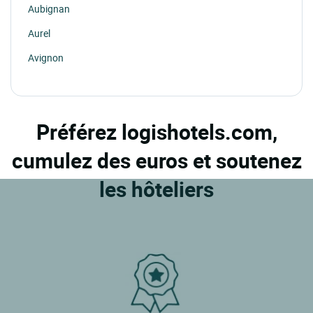
Aubignan
Aurel
Avignon
Beaumes De Venise
Beaumettes
Préférez logishotels.com,
Beaumont Du Ventoux
cumulez des euros et soutenez
Bedoin
Bollene
les hôteliers
Bonnieux
Brantes
Buoux
Cabrieres D'avignon
Cadenet