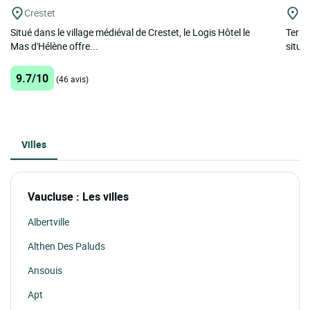
Crestet
Le
Situé dans le village médiéval de Crestet, le Logis Hôtel le
Terit
Mas d'Hélène offre...
situé
9.7/10
(46 avis)
Villes
Vaucluse : Les villes
Albertville
Althen Des Paluds
Ansouis
Apt