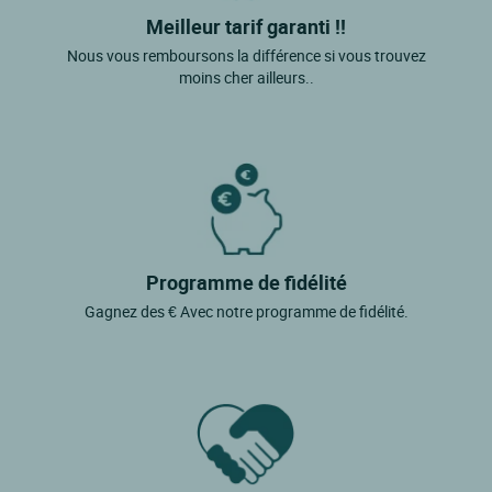
Cairanne
Meilleur tarif garanti !!
Nous vous remboursons la différence si vous trouvez
Caromb
moins cher ailleurs..
Carpentras
Cavaillon
Chateauneuf De Gadagne
Chateauneuf Du Pape
Cheval Blanc
Programme de fidélité
Crestet
Gagnez des € Avec notre programme de fidélité.
Crillon Le Brave
Cucuron
Entraigues Sur La Sorgue
Entrechaux
Faucon