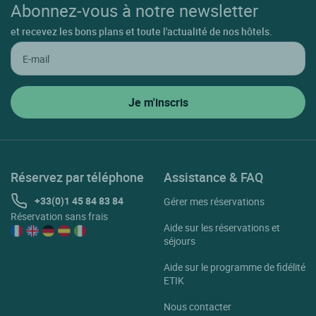
Abonnez-vous à notre newsletter
La Bastidonne
et recevez les bons plans et toute l'actualité de nos hôtels.
La Roque Sur Pernes
La Tour D'aigues
Lacoste
Lafare
Lagnes
Lamotte Du Rhone
Réservez par téléphone
Assistance & FAQ
Lapalud
+33(0)1 45 84 83 84
Gérer mes réservations
Réservation sans frais
Lauris
Aide sur les réservations et
séjours
Le Barroux
Aide sur le programme de fidélité
Le Beaucet
ETIK
Le Pontet
Nous contacter