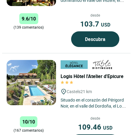
dominando el valle del Vézère, el
Hotel-Restaurante Les Collines
atiende a sus huéspedes...
desde
9.6/10
103.7
USD
(139 comentarios)
Descubra
Logis Hôtel l'Atelier d'Epicure
Castels
21 km
Situado en el corazón del Périgord
Noir, en el valle del Dordoña, el Logis
Boutique–Hôtel Restaurant
L’Atelier d’Epicure...
desde
10/10
109.46
USD
(167 comentarios)