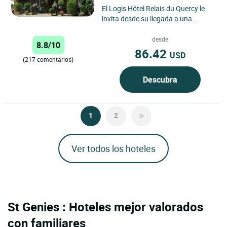
El Logis Hôtel Relais du Quercy le
invita desde su llegada a una
auténtica escapada en el corazón
del sur de Corrèze,...
desde
8.8/10
86.42
USD
(217 comentarios)
Descubra
1
2
Ver todos los hoteles
St Genies : Hoteles mejor valorados
con familiares