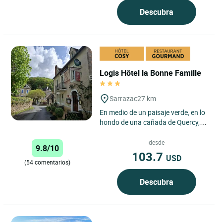
Descubra
Logis Hôtel la Bonne Famille
Sarrazac
27 km
En medio de un paisaje verde, en lo
hondo de una cañada de Quercy,
descubra el pueblecito de Sarrazac.
Frente a la vieja...
desde
9.8/10
103.7
USD
(54 comentarios)
Descubra