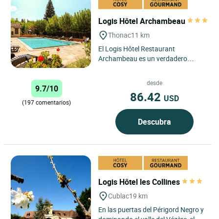
Logis Hôtel Archambeau
Thonac
11 km
El Logis Hôtel Restaurant
Archambeau es un verdadero
remanso de paz, abierto los 7 días
de la semana, de abril a octubre....
desde
9.7/10
86.42
USD
(197 comentarios)
Descubra
Logis Hôtel les Collines
Cublac
19 km
En las puertas del Périgord Negro y