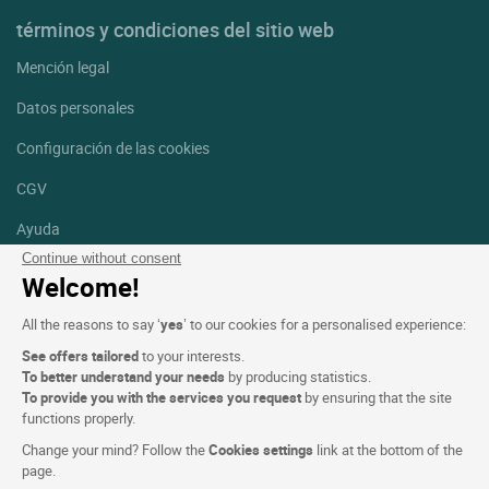
términos y condiciones del sitio web
Mención legal
Datos personales
Configuración de las cookies
CGV
Ayuda
Continue without consent
Mapa del sitio
Welcome!
Créditos
All the reasons to say ‘
yes
’ to our cookies for a personalised experience:
fotografías
See offers tailored
to your interests.
Síguenos
To better understand your needs
by producing statistics.
To provide you with the services you request
by ensuring that the site
Facebook
Instagram
functions properly.
Change your mind? Follow the
Cookies settings
link at the bottom of the
Linkedin
page.