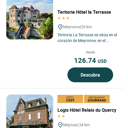
Teritoria Hôtel la Terrasse
Meyronne
29 km
Teritoria La Terrasse se sitúa en el
corazón de Meyronne, en el
departamento del Lot, a pocos
minutos del valle del Dordoña...
desde
126.74
USD
Descubra
Logis Hôtel Relais du Quercy
Meyssac
34 km