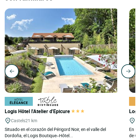
Logis Hôtel l'Atelier d'Epicure
Logi
Castels
21 km
Sa
Situado en el corazón del Périgord Noir, en el valle del
En me
Dordoña, el Logis Boutique–Hôtel...
de Qu