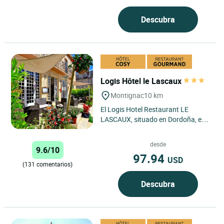
Descubra
Logis Hôtel le Lascaux
Montignac
10 km
El Logis Hotel Restaurant LE
LASCAUX, situado en Dordoña, es
un remanso de paz a menos de una
hora de Périgueux y Brive,...
desde
9.6/10
97.94
USD
(131 comentarios)
Descubra