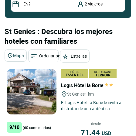
St Genies : Descubra los mejores
hoteles con familiares
Mapa
Ordenar por
Estrellas
Logis Hôtel la Borie
St Genies
1 km
El Logis Hôtel La Borie le invita a
disfrutar de una auténtica
escapada en el corazón de la región
del Périgord, en...
desde
9/10
(60 comentarios)
71.44
USD