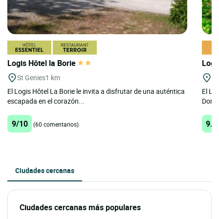
Logis Hôtel la Borie
Logi
St Genies
1 km
Mo
El Logis Hôtel La Borie le invita a disfrutar de una auténtica
El Lo
escapada en el corazón...
Dordo
9/10
9.6
(60 comentarios)
Ciudades cercanas
Ciudades cercanas más populares