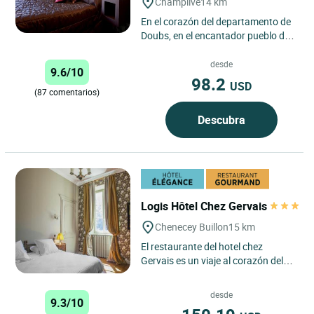
Champlive
14 km
En el corazón del departamento de
Doubs, en el encantador pueblo de
Champlive, se encuentra el Logis
Auberge Château de...
desde
9.6/10
98.2
USD
(87 comentarios)
Descubra
Logis Hôtel Chez Gervais
Chenecey Buillon
15 km
El restaurante del hotel chez
Gervais es un viaje al corazón del
departamento del Doubs. La familia
WALTER le da la bienvenida...
desde
9.3/10