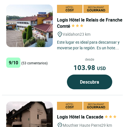
Logis Hôtel le Relais de Franche
Comté
Valdahon
23 km
Este lugar es ideal para descansar y
moverse por la región. Es un hotel
acogedor situado en un entorno
tranquilo y que ofrece...
desde
9/10
(53 comentarios)
103.98
USD
Descubra
Logis Hôtel la Cascade
Mouthier Haute Pierre
29 km