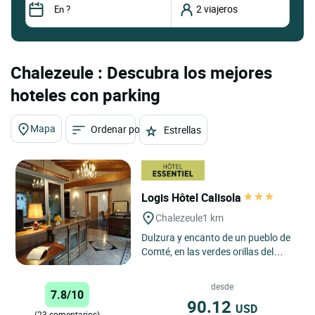
Chalezeule : Descubra los mejores
hoteles con parking
Mapa
Ordenar por
Estrellas
Logis Hôtel Calisola
Chalezeule
1 km
Dulzura y encanto de un pueblo de
Comté, en las verdes orillas del
Doubs. Habitaciones con todo el
confort, dobles y familiares,...
desde
7.8/10
90.12
USD
(23 comentarios)