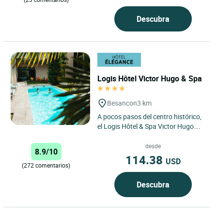
Descubra
Logis Hôtel Victor Hugo & Spa
Besancon
3 km
A pocos pasos del centro histórico,
el Logis Hôtel & Spa Victor Hugo
Besançon Centre le invita a vivir
una escapada inolvidable...
desde
8.9/10
114.38
USD
(272 comentarios)
Descubra