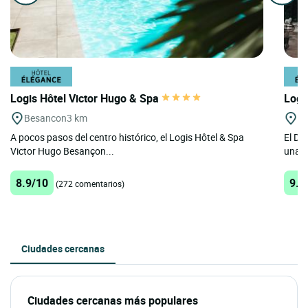
Logis Hôtel Victor Hugo & Spa
Logi
Besancon
3 km
Ge
A pocos pasos del centro histórico, el Logis Hôtel & Spa
El Do
Victor Hugo Besançon...
una e
8.9/10
9.5
(272 comentarios)
Ciudades cercanas
Ciudades cercanas más populares