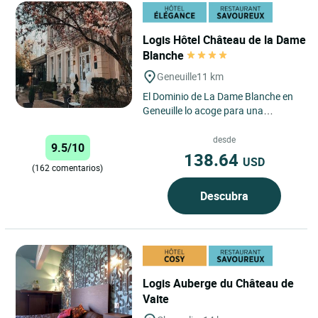
Logis Hôtel Château de la Dame
Blanche
Geneuille
11 km
El Dominio de La Dame Blanche en
Geneuille lo acoge para una
escapada en familia, privada o por
motivos profesionales. Las...
desde
9.5/10
138.64
USD
(162 comentarios)
Descubra
Logis Auberge du Château de
Vaite