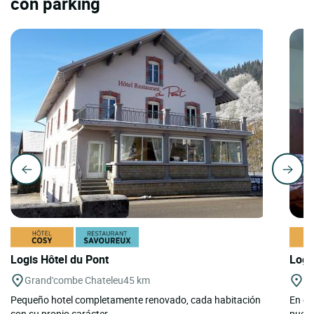
con parking
Logis Hôtel du Pont
Logi
Grand'combe Chateleu
45 km
Ch
Pequeño hotel completamente renovado, cada habitación
En el
con su propio carácter....
puebl