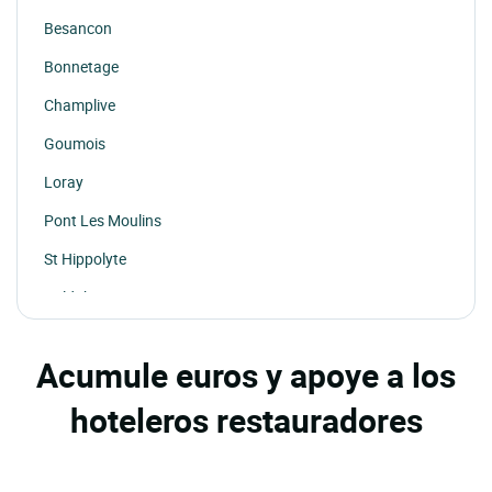
Besancon
Bonnetage
Champlive
Goumois
Loray
Pont Les Moulins
St Hippolyte
Valdahon
Chalezeule
Acumule euros y apoye a los
Geneuille
hoteleros restauradores
Grand'combe Chateleu
Mouthier Haute Pierre
Chenecey Buillon