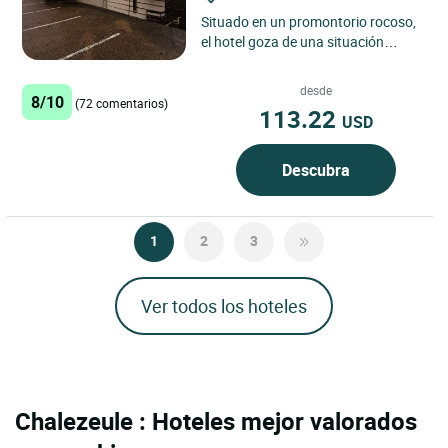
Situado en un promontorio rocoso,
el hotel goza de una situación
excepcional: todas las habitaciones
tienen un balcón con...
desde
8/10
(72 comentarios)
113.22
USD
Descubra
1
2
3
Ver todos los hoteles
Chalezeule : Hoteles mejor valorados