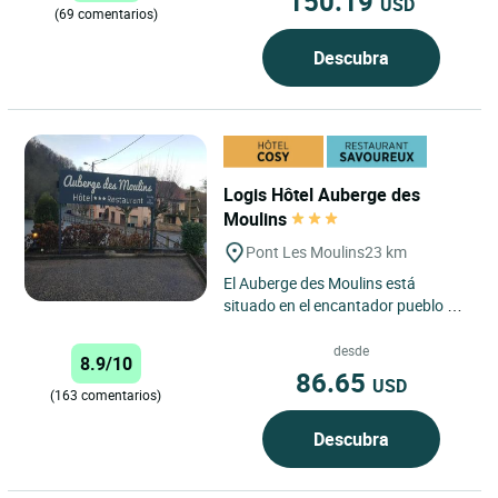
150.19
USD
(69 comentarios)
Descubra
Logis Hôtel Auberge des
Moulins
Pont Les Moulins
23 km
El Auberge des Moulins está
situado en el encantador pueblo de
Pont-les-Moulins, enclavado en
Franche-Comté, una región...
desde
8.9/10
86.65
USD
(163 comentarios)
Descubra