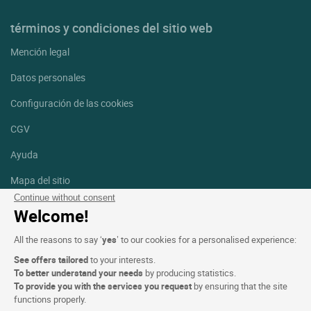
términos y condiciones del sitio web
Mención legal
Datos personales
Configuración de las cookies
CGV
Ayuda
Mapa del sitio
Continue without consent
Créditos
Welcome!
fotografías
All the reasons to say ‘
yes
’ to our cookies for a personalised experience:
Síguenos
See offers tailored
to your interests.
Facebook
Instagram
To better understand your needs
by producing statistics.
To provide you with the services you request
by ensuring that the site
functions properly.
Linkedin