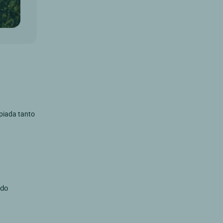
opiada tanto
ado