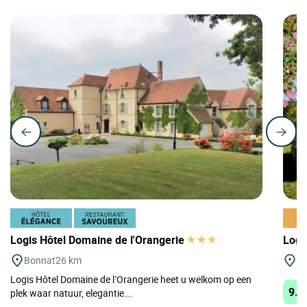
Logis Hôtel Domaine de l'Orangerie
Logi
Bonnat
26 km
Mo
Logis Hôtel Domaine de l’Orangerie heet u welkom op een
9.7
plek waar natuur, elegantie...