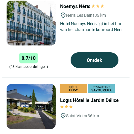
Noemys Néris
Neris Les Bains
35 km
Hotel Noemys Néris ligt in het hart
van het charmante kuuroord Néris-
les-Bains, in de regio Auvergne, een
gebied dat bekendstaat...
8.7/10
Ontdek
(43 klantbeoordelingen)
Logis Hôtel le Jardin Délice
Saint Victor
36 km