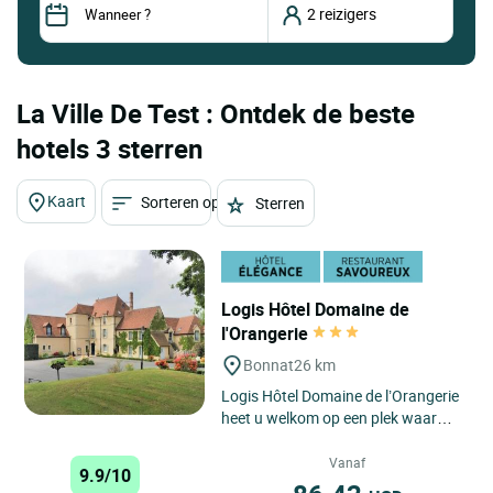
La Ville De Test : Ontdek de beste
hotels 3 sterren
Kaart
Sorteren op
Sterren
Logis Hôtel Domaine de
l'Orangerie
Bonnat
26 km
Logis Hôtel Domaine de l’Orangerie
heet u welkom op een plek waar
natuur, elegantie en rust
samenkomen om u een tijdloze...
Vanaf
9.9/10