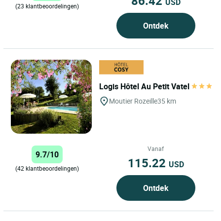
86.42
USD
(23 klantbeoordelingen)
Ontdek
Logis Hôtel Au Petit Vatel
Moutier Rozeille
35 km
Vanaf
9.7/10
115.22
USD
(42 klantbeoordelingen)
Ontdek