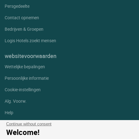
Persgedeelte
Contact opnemen
Bedrijven & Groepen
Logis Hotels zoekt mensen
websitevoorwaarden
Wettelijke bepalingen
Persoonlijke informatie
Cookie-instellingen
Alg. Voorw.
Help
Sitemap
Continue without consent
Welcome!
Foto's