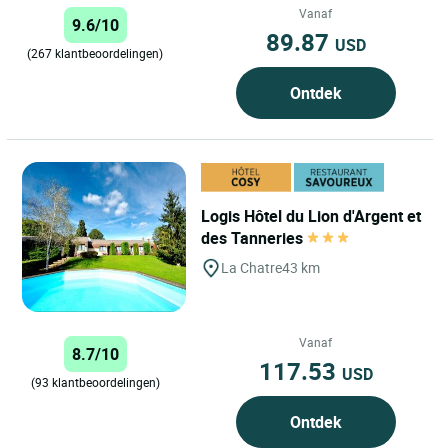
Vanaf
9.6/10
89.87
USD
(267 klantbeoordelingen)
Ontdek
Logis Hôtel du Lion d'Argent et
des Tanneries
La Chatre
43 km
Vanaf
8.7/10
117.53
USD
(93 klantbeoordelingen)
Ontdek