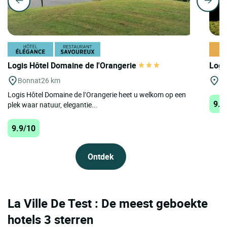
Logis Hôtel Domaine de l'Orangerie
Logi
Bonnat
26 km
Mo
Logis Hôtel Domaine de l’Orangerie heet u welkom op een
9.7
plek waar natuur, elegantie...
9.9/10
Ontdek
La Ville De Test : De meest geboekte
hotels 3 sterren