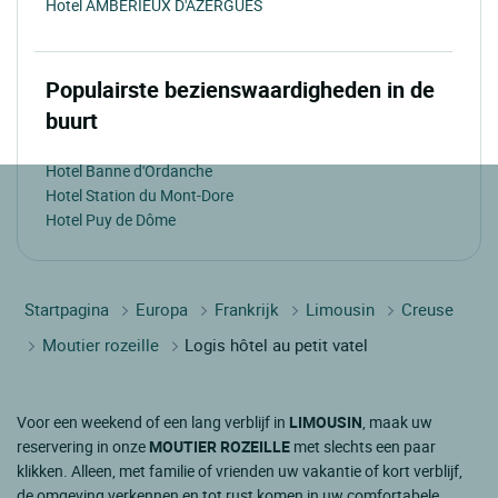
Hotel AMBERIEUX D'AZERGUES
Populairste bezienswaardigheden in de
buurt
Hotel Banne d'Ordanche
Hotel Station du Mont-Dore
Hotel Puy de Dôme
Startpagina
Europa
Frankrijk
Limousin
Creuse
Moutier rozeille
Logis hôtel au petit vatel
Voor een weekend of een lang verblijf in
LIMOUSIN
, maak uw
reservering in onze
MOUTIER ROZEILLE
met slechts een paar
klikken. Alleen, met familie of vrienden uw vakantie of kort verblijf,
de omgeving verkennen en tot rust komen in uw comfortabele