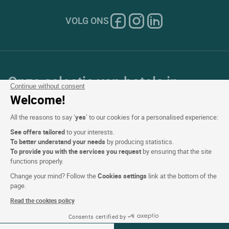
VOLG ONS
Onze selectie van hotels in
Continue without consent
Frankrijk en Europa
Welcome!
All the reasons to say ‘
yes
’ to our cookies for a personalised experience:
Top Landen
See offers tailored
to your interests.
To better understand your needs
by producing statistics.
Topregio's
To provide you with the services you request
by ensuring that the site
functions properly.
Top Steden
Change your mind? Follow the
Cookies settings
link at the bottom of the
page.
Top Hotels
Read the cookies policy
Consents certified by
Zie beschikbaarheid