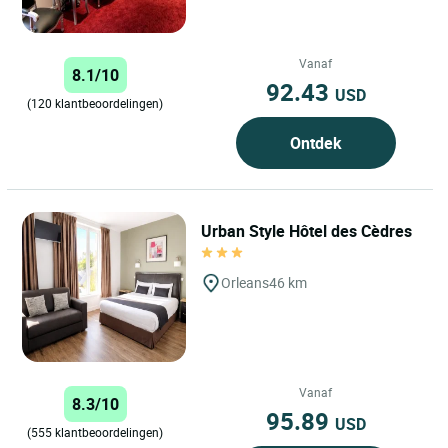
Vanaf
8.1/10
92.43
USD
(120 klantbeoordelingen)
Ontdek
Urban Style Hôtel des Cèdres
Orleans
46 km
Vanaf
8.3/10
95.89
USD
(555 klantbeoordelingen)