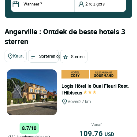
Angerville : Ontdek de beste hotels 3
sterren
Kaart
Sorteren op
Sterren
Logis Hôtel le Quai Fleuri Rest.
l'Hibiscus
Voves
27 km
Vanaf
8.7/10
109.76
USD
(111 klantbeoordelingen)