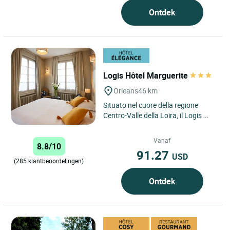
Ontdek
Logis Hôtel Marguerite
Orleans
46 km
Situato nel cuore della regione
Centro-Valle della Loira, il Logis
Hôtel Marguerite vi dà il benvenuto
a Orléans per un'autentica...
Vanaf
8.8/10
91.27
USD
(285 klantbeoordelingen)
Ontdek