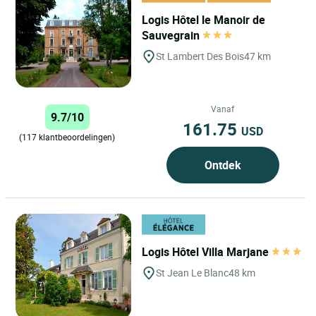
Logis Hôtel le Manoir de
Sauvegrain
St Lambert Des Bois
47 km
Vanaf
9.7/10
161.75
USD
(117 klantbeoordelingen)
Ontdek
Logis Hôtel Villa Marjane
St Jean Le Blanc
48 km