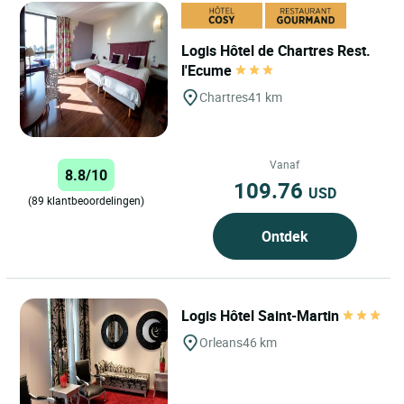
Logis Hôtel de Chartres Rest.
l'Ecume
Chartres
41 km
Vanaf
8.8/10
109.76
USD
(89 klantbeoordelingen)
Ontdek
Logis Hôtel Saint-Martin
Orleans
46 km