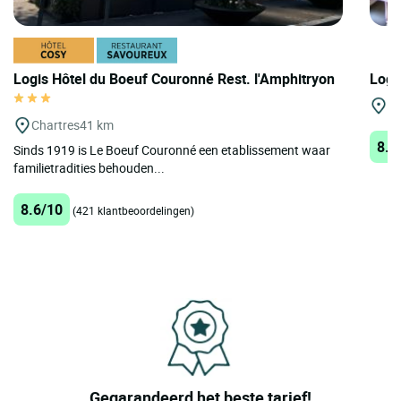
Logis Hôtel du Boeuf Couronné Rest. l'Amphitryon
Logi
Or
Chartres
41 km
8.1
Sinds 1919 is Le Boeuf Couronné een etablissement waar
familietradities behouden...
8.6/10
(421 klantbeoordelingen)
Gegarandeerd het beste tarief!