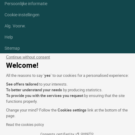
Persoonlijke informatie
Cookie-instellingen
Alg. Voorw.
Help
Sitemap
Continue without consent
Foto's
Welcome!
Volg ons
All the reasons to say ‘
yes
’ to our cookies for a personalised experience:
Facebook
Instagram
See offers tailored
to your interests.
To better understand your needs
by producing statistics.
Linkedin
To provide you with the services you request
by ensuring that the site
functions properly.
Change your mind? Follow the
Cookies settings
link at the bottom of the
page.
Read the cookies policy
Logis Hotels copyright © 2026 Alle rechten voorbehouden - CGV.
Consents certified by