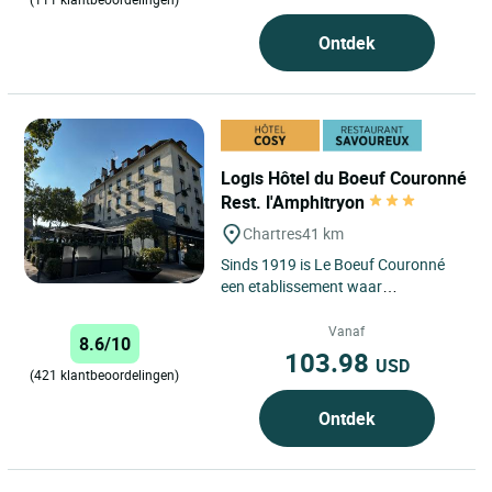
Ontdek
Logis Hôtel du Boeuf Couronné
Rest. l'Amphitryon
Chartres
41 km
Sinds 1919 is Le Boeuf Couronné
een etablissement waar
familietradities behouden blijven en
een onvermijdelijke stop als...
Vanaf
8.6/10
103.98
USD
(421 klantbeoordelingen)
Ontdek