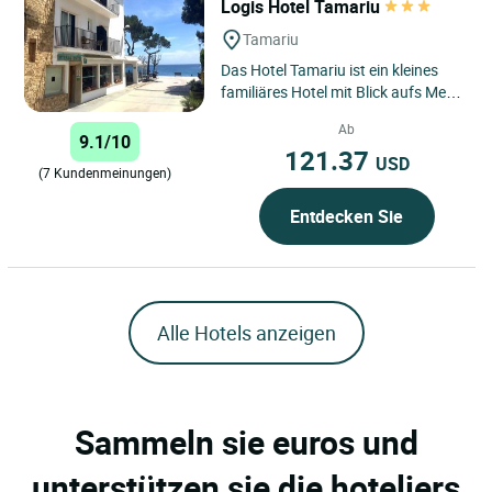
Logis Hotel Tamariu
Tamariu
Das Hotel Tamariu ist ein kleines
familiäres Hotel mit Blick aufs Meer
in der hübschen und
Ab
namensgleichen Bucht. Letztere...
9.1/10
121.37
USD
(7 Kundenmeinungen)
Entdecken Sie
Alle Hotels anzeigen
Sammeln sie euros und
unterstützen sie die hoteliers