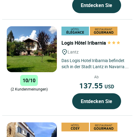
Entdecken Sie
Logis Hôtel Iribarnia
Lantz
Das Logis Hotel Iribarnia befindet
sich in der Stadt Lantz in Navarra,
einer Region mit einer 150 km
Ab
langen Grenze zu Frankreich...
10/10
137.55
USD
(2 Kundenmeinungen)
Entdecken Sie