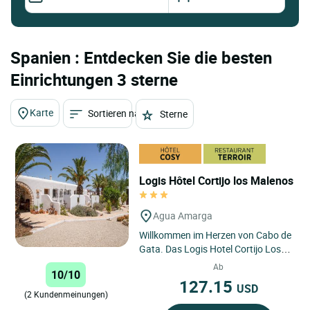
Spanien : Entdecken Sie die besten
Einrichtungen 3 sterne
Karte
Sortieren nach
Sterne
Logis Hôtel Cortijo los Malenos
Agua Amarga
Willkommen im Herzen von Cabo de
Gata. Das Logis Hotel Cortijo Los
Malenos ist eine ländliche
Ab
10/10
Unterkunft mit Charme und...
127.15
USD
(2 Kundenmeinungen)