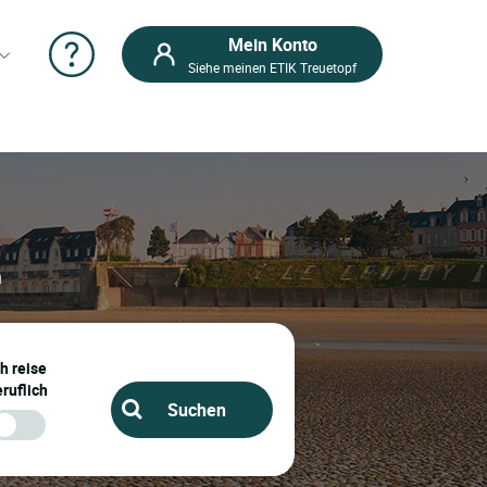
Mein Konto
Siehe meinen ETIK Treuetopf
n
ch reise
ruflich