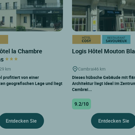
ôtel la Chambre
Logis Hôtel Mouton Bl
ns
29 km
Cambrai
46 km
 profitiert von einer
Dieses hübsche Gebäude mit flä
rten geografischen Lage und liegt
Architektur liegt ideal im Zentru
Cambrai...
9.2/10
Entdecken Sie
Entdecken Sie