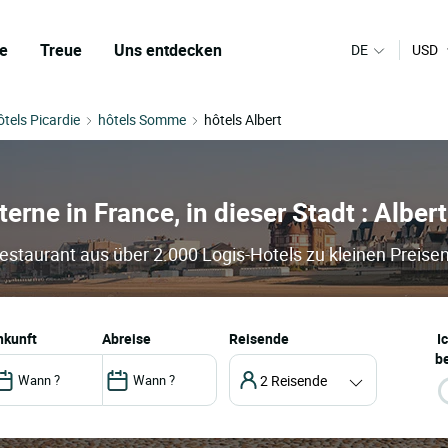
e
Treue
Uns entdecken
DE
USD
ôtels Picardie
hôtels Somme
hôtels Albert
terne in France, in dieser Stadt : Albert
Restaurant aus über 2.000 Logis-Hotels zu kleinen Preise
ankunft
abreise
Reisende
I
be
2 Reisende