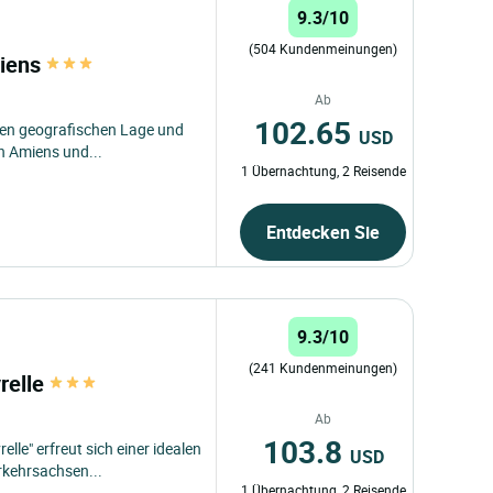
9.3/10
(504 Kundenmeinungen)
miens
Ab
102.65
erten geografischen Lage und
USD
n Amiens und...
1 Übernachtung, 2 Reisende
Entdecken Sie
9.3/10
(241 Kundenmeinungen)
relle
Ab
103.8
lle" erfreut sich einer idealen
USD
rkehrsachsen...
1 Übernachtung, 2 Reisende