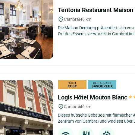
Teritoria Restaurant Maiso
Cambrai
46 km
Die Maison Demarcq präsentiert sich von 
Ort des Essens, verwurzelt in Cambrai im 
Logis Hôtel Mouton Blanc
Cambrai
46 km
Dieses hübsche Gebäude mit flämischer Arc
Zentrum von Cambrai und wird seit über 3