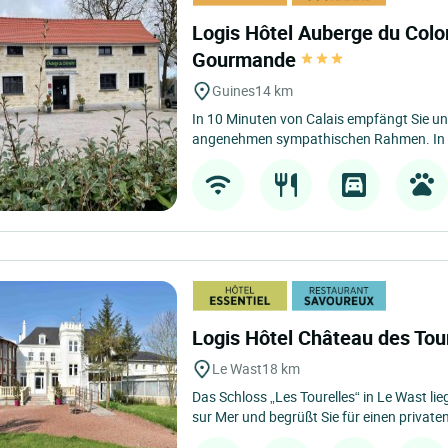
Logis Hôtel Auberge du Colo
Gourmande
Guines
14 km
In 10 Minuten von Calais empfängt Sie un
angenehmen sympathischen Rahmen. In d
Logis Hôtel Château des Tou
Le Wast
18 km
Das Schloss „Les Tourelles“ in Le Wast li
sur Mer und begrüßt Sie für einen privaten