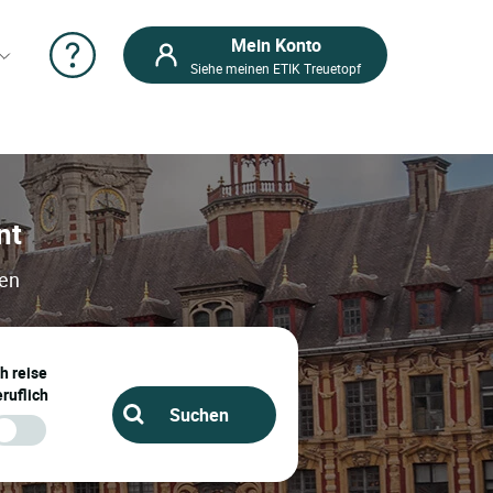
Mein Konto
Siehe meinen ETIK Treuetopf
nt
sen
ch reise
ruflich