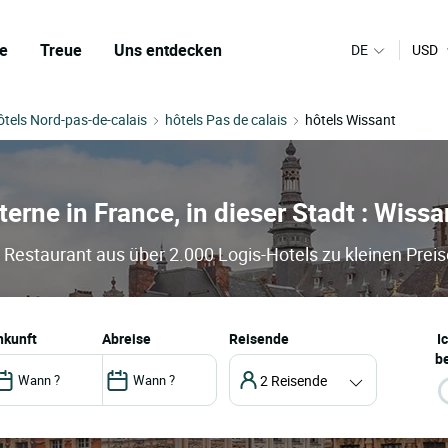
e
Treue
Uns entdecken
DE
USD
ôtels Nord-pas-de-calais
hôtels Pas de calais
hôtels Wissant
terne in France, in dieser Stadt : Wissa
d Restaurant aus über 2.000 Logis-Hotels zu kleinen Prei
ankunft
abreise
Reisende
I
be
2 Reisende