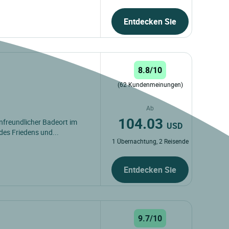
Entdecken Sie
8.8/10
(62 Kundenmeinungen)
Ab
104.03
enfreundlicher Badeort im
USD
des Friedens und...
1 Übernachtung, 2 Reisende
Entdecken Sie
9.7/10