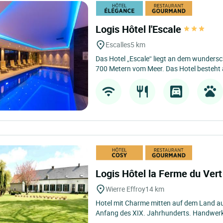
Logis Hôtel l'Escale
Escalles
5 km
Das Hotel „Escale“ liegt an dem wunder
700 Metern vom Meer. Das Hotel besteht 
Logis Hôtel la Ferme du Ver
Wierre Effroy
14 km
Hotel mit Charme mitten auf dem Land a
Anfang des XIX. Jahrhunderts. Handwerkl