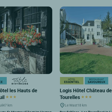
ôtel les Hauts de
Logis Hôtel Château de
uil
Tourelles
il
47 km
Le Wast
18 km