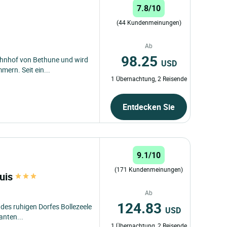
7.8/10
(44 Kundenmeinungen)
Ab
98.25
ahnhof von Bethune und wird
USD
mern. Seit ein...
1 Übernachtung, 2 Reisende
Entdecken Sie
9.1/10
(171 Kundenmeinungen)
ouis
Ab
124.83
n des ruhigen Dorfes Bollezeele
USD
anten...
1 Übernachtung, 2 Reisende