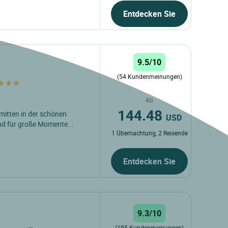
Entdecken Sie
9.5/10
(54 Kundenmeinungen)
Ab
144.48
 mitten in der schönen
USD
d für große Momente...
1 Übernachtung, 2 Reisende
Entdecken Sie
9.3/10
(195 Kundenmeinungen)