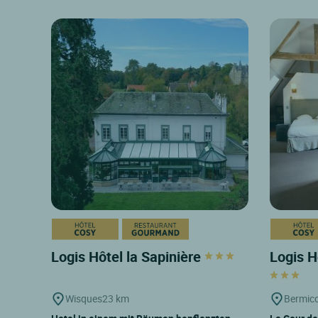
Logis Hôtel la Sapinière
Logis H
Wisques
23 km
Bermico