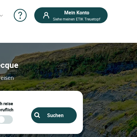
Mein Konto
Siehe meinen ETIK Treuetopf
becque
reisen
ch reise
ruflich