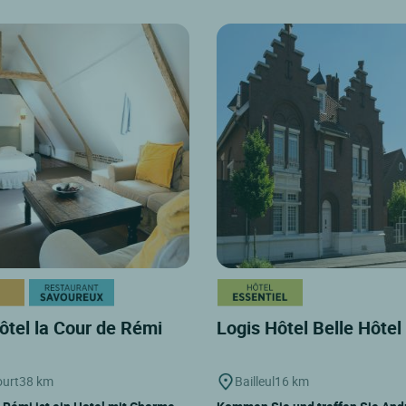
ôtel la Cour de Rémi
Logis Hôtel Belle Hôtel
urt
38 km
Bailleul
16 km