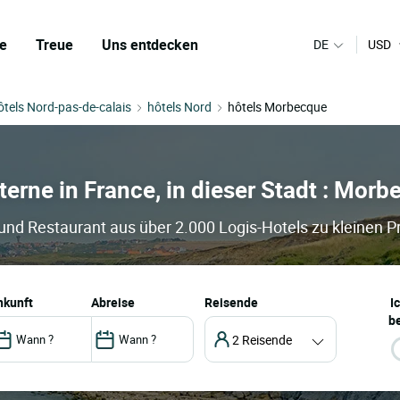
e
Treue
Uns entdecken
DE
USD
ôtels Nord-pas-de-calais
hôtels Nord
hôtels Morbecque
sterne in France, in dieser Stadt : Mor
und Restaurant aus über 2.000 Logis-Hotels zu kleinen P
ankunft
abreise
Reisende
I
be
2 Reisende