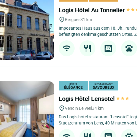
Logis Hôtel Au Tonnelier
Bergues
31 km
Imposantes Haus aus dem 18. Jh., rundum
befestigten denkmalgeschützten Ortes. Z
Logis Hôtel Lensotel
Vendin Le Vieil
34 km
Das Logis hotel restaurant "Lensotel" li
Stadtzentrum von Lens, 40 Minuten von Li