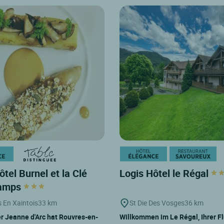
ôtel Burnel et la Clé
Logis Hôtel le Régal
hamps
 En Xaintois
33 km
St Die Des Vosges
36 km
r Jeanne d'Arc hat Rouvres-en-
Willkommen im Le Régal, Ihrer Fl