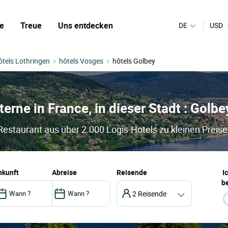
e
Treue
Uns entdecken
DE
USD
ôtels Lothringen
hôtels Vosges
hôtels Golbey
terne in France, in dieser Stadt : Golbe
 Restaurant aus über 2.000 Logis-Hotels zu kleinen Preis
ankunft
abreise
Reisende
I
be
2 Reisende