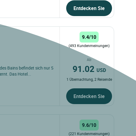
Entdecken Sie
9.4/10
(493 Kundenmeinungen)
Ab
91.02
des Bains befindet sich nur 5
USD
nt. Das Hotel...
1 Übernachtung, 2 Reisende
Entdecken Sie
9.6/10
(221 Kundenmeinungen)