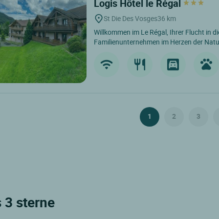
Logis Hôtel le Régal
St Die Des Vosges
36 km
Willkommen im Le Régal, Ihrer Flucht in di
Familienunternehmen im Herzen der Natur 
1
2
3
 3 sterne