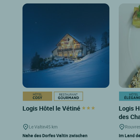
Logis Hôtel le Vétiné
Logis H
des C
Le Valtin
45 km
Rouvres
Nahe des Dorfes Valtin zwischen
Im Land de