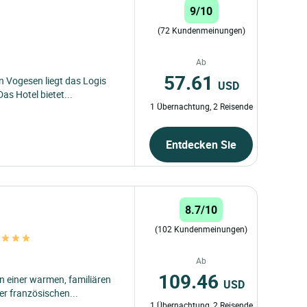
9/10
(72 Kundenmeinungen)
Ab
57.61
 Vogesen liegt das Logis
USD
Das Hotel bietet...
1 Übernachtung, 2 Reisende
Entdecken Sie
8.7/10
(102 Kundenmeinungen)
y
Ab
109.46
n einer warmen, familiären
USD
er französischen...
1 Übernachtung, 2 Reisende