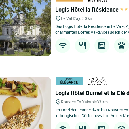
Logis Hôtel la Résidence
Le Val D'ajol
30 km
Das Logis Hôtel la Résidence in Le Val-d'A
charmanten Dorfes Val-d'Ajol südlich der
Logis Hôtel Burnel et la Cl
Rouvres En Xaintois
33 km
Im Land der Jeanne d'Arc hat Rouvres-en
lothringischen Dörfer bewahrt. An der Kre