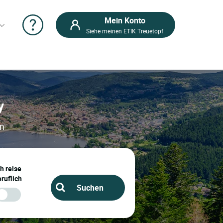
Mein Konto
Siehe meinen ETIK Treuetopf
y
en
ch reise
ruflich