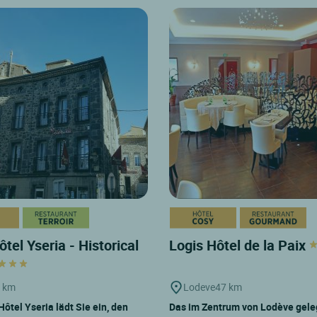
tel Yseria - Historical
Logis Hôtel de la Paix
 km
Lodeve
47 km
ôtel Yseria lädt Sie ein, den
Das im Zentrum von Lodève gel