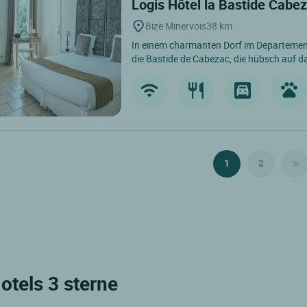
Logis Hôtel la Bastide Cabe
Bize Minervois
38 km
In einem charmanten Dorf im Departement 
die Bastide de Cabezac, die hübsch auf da
1
2
otels 3 sterne