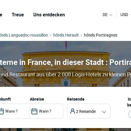
e
Treue
Uns entdecken
DE
USD
ôtels Languedoc-roussillon
hôtels Herault
hôtels Portiragnes
terne in France, in dieser Stadt : Porti
 und Restaurant aus über 2.000 Logis-Hotels zu kleinen P
ankunft
abreise
Reisende
I
be
2 Reisende