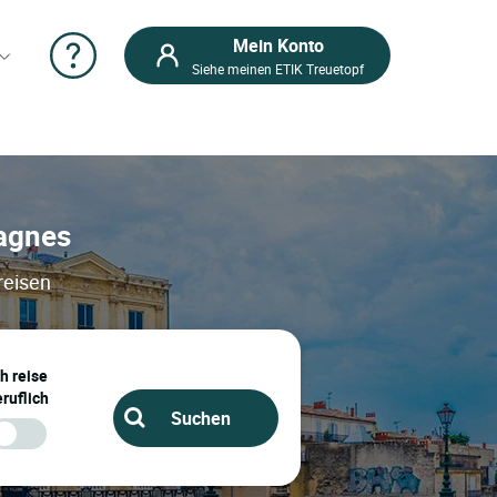
Mein Konto
Siehe meinen ETIK Treuetopf
ragnes
reisen
ch reise
ruflich