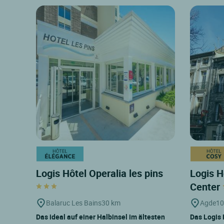
Logis Hôtel Operalia les pins
Logis Hô
Center
Balaruc Les Bains
30 km
Agde
10
Das ideal auf einer Halbinsel im ältesten
Das Logis H