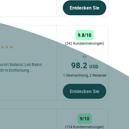
Entdecken Sie
9.8/10
(242 Kundenmeinungen)
s
Ab
98.2
Kurort Balaruc Les Bains
USD
300 m Entfernung...
1 Übernachtung, 2 Reisende
Entdecken Sie
9/10
(154 Kundenmeinungen)