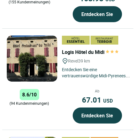
(155 Kundenmeinungen)
Entdecken Sie
Logis Hôtel du Midi
Revel
39 km
Entdecken Sie eine
vertrauenswürdige Midi-Pyrenees,
"Aux Sources du Canal du Midi"
Weltkulturerbe der UNESCO wenige
Ab
8.6/10
Kilometer...
67.01
USD
(94 Kundenmeinungen)
Entdecken Sie