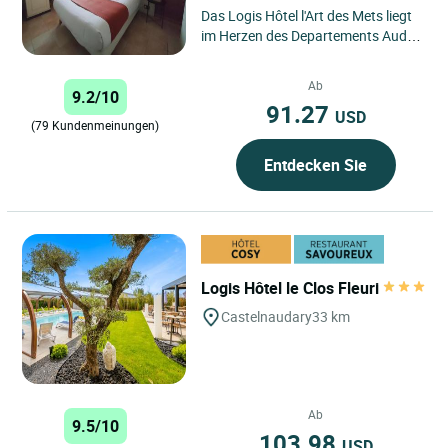
Das Logis Hôtel l'Art des Mets liegt
im Herzen des Departements Aude,
zwischen Weinbergen und
hügeligen Landschaften. Es...
Ab
9.2/10
91.27
USD
(79 Kundenmeinungen)
Entdecken Sie
Logis Hôtel le Clos Fleuri
Castelnaudary
33 km
Ab
9.5/10
103.98
USD