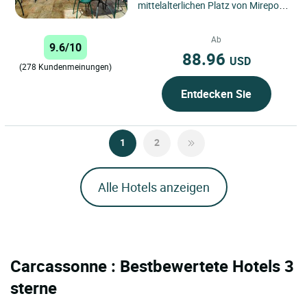
mittelalterlichen Platz von Mirepoix
entfernt, nahe den berühmtesten
Orten der Region. Das Hotel-
Ab
9.6/10
Restaurant...
88.96
USD
(278 Kundenmeinungen)
Entdecken Sie
1
2
Alle Hotels anzeigen
Carcassonne : Bestbewertete Hotels 3
sterne