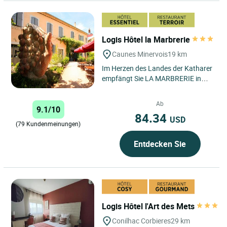
Logis Hôtel la Marbrerie
Caunes Minervois
19 km
Im Herzen des Landes der Katharer
empfängt Sie LA MARBRERIE in
einer ehemaligen Marmorschleiferei
und lädt Sie zu einer...
Ab
9.1/10
84.34
USD
(79 Kundenmeinungen)
Entdecken Sie
Logis Hôtel l'Art des Mets
Conilhac Corbieres
29 km