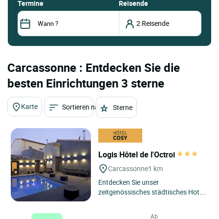
termine
Reisende
Carcassonne : Entdecken Sie die
besten Einrichtungen 3 sterne
Karte
Sortieren nach
Sterne
Logis Hôtel de l'Octroi
Carcassonne
1 km
Entdecken Sie unser
zeitgenössisches städtisches Hotel
am Fuße der mittelalterlichen und
geschichtsreichen Stadt
Ab