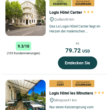
Logis Hôtel Cartier
Quillan
40 km
Das Le Logis Hôtel Cartier liegt im
Herzen der malerischen
okzitanischen Stadt Quillan im
Haute-Vallée de l'Aude in den...
Ab
9.3/10
79.72
USD
(103 Kundenmeinungen)
Entdecken Sie
Logis Hôtel les Minotiers
Mirepoix
41 km
Nur einen Katzensprung vom