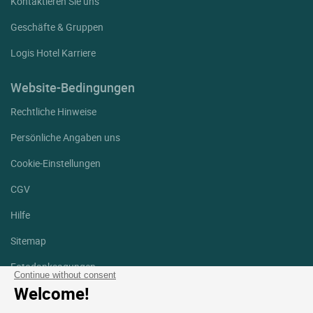
Kontaktieren Sie uns
Geschäfte & Gruppen
Logis Hotel Karriere
Website-Bedingungen
Rechtliche Hinweise
Persönliche Angaben uns
Cookie-Einstellungen
CGV
Hilfe
Sitemap
Fotodanksagungen
Continue without consent
Welcome!
Folgen Sie uns
Facebook
Instagram