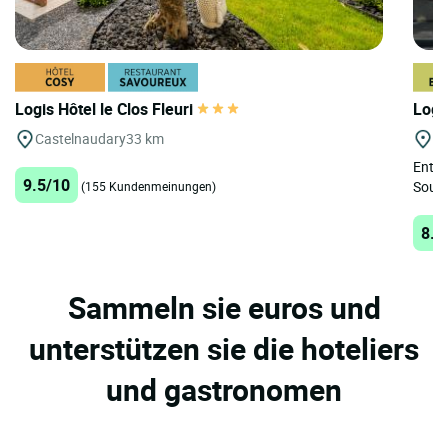
Logis Hôtel le Clos Fleuri
Logi
Castelnaudary
33 km
Re
Entde
9.5/10
Sourc
(155 Kundenmeinungen)
8.6
Sammeln sie euros und
unterstützen sie die hoteliers
und gastronomen