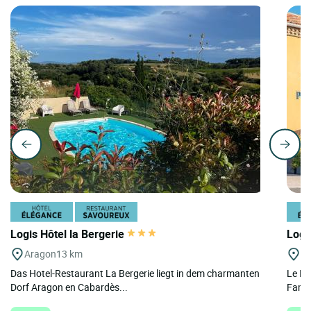
Logis Hôtel la Bergerie
Logi
Aragon
13 km
St
Das Hotel-Restaurant La Bergerie liegt in dem charmanten
Le Lo
Dorf Aragon en Cabardès...
Famil