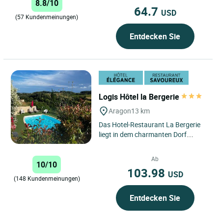
8.8/10
Carcassonne,...
64.7
USD
(57 Kundenmeinungen)
Entdecken Sie
Logis Hôtel la Bergerie
Aragon
13 km
Das Hotel-Restaurant La Bergerie
liegt in dem charmanten Dorf
Aragon en Cabardès und bietet
einen ruhigen Aufenthalt im...
Ab
10/10
103.98
USD
(148 Kundenmeinungen)
Entdecken Sie