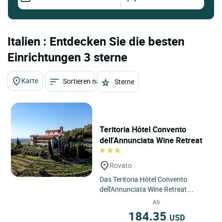
Italien : Entdecken Sie die besten
Einrichtungen 3 sterne
Karte
Sortieren nach
Sterne
Teritoria Hôtel Convento
dell'Annunciata Wine Retreat
Rovato
Das Teritoria Hôtel Convento
dell'Annunciata Wine Retreat
befindet sich in Rovato, Italien, im
Ab
Herzen der Lombardei,
184.35
USD
eingebettet...