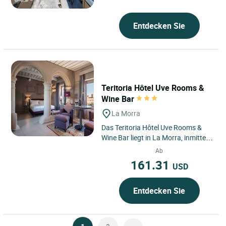
auf ca. 1550 m Höhe liegt,...
Entdecken Sie
Teritoria Hôtel Uve Rooms &
Wine Bar
La Morra
Das Teritoria Hôtel Uve Rooms &
Wine Bar liegt in La Morra, inmitten
eines UNESCO-Welterbes, wo sich
Ab
die Weinberge der Langhe...
161.31
USD
Entdecken Sie