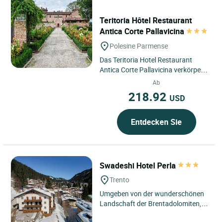
Teritoria Hôtel Restaurant
Antica Corte Pallavicina
Polesine Parmense
Das Teritoria Hotel Restaurant
Antica Corte Pallavicina verkörpert
die Seele des unteren Parmas in der
Ab
Emilia-Romagna, im...
218.92
USD
Entdecken Sie
Swadeshi Hotel Perla
Trento
Umgeben von der wunderschönen
Landschaft der Brentadolomiten,
zeichnet sich das Hotel Perla, das