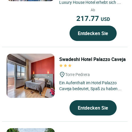
Luxury House Hotel erhebt sich mit
besonderer Eleganz im Herzen des
Ab
historischen Zentrums...
217.77
USD
Entdecken Sie
Swadeshi Hotel Palazzo Caveja
Torre Pedrera
Ein Aufenthalt im Hotel Palazzo
Caveja bedeutet, Spaß zu haben
und gleichzeitig die Natur und die
Umwelt zu respektieren....
Entdecken Sie