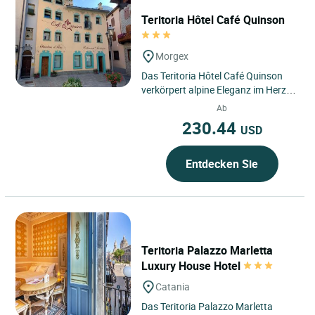
Teritoria Hôtel Café Quinson
Morgex
Das Teritoria Hôtel Café Quinson
verkörpert alpine Eleganz im Herzen
von Morgex im Aostatal in Italien,
Ab
einer Region,...
230.44
USD
Entdecken Sie
Teritoria Palazzo Marletta
Luxury House Hotel
Catania
Das Teritoria Palazzo Marletta