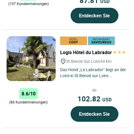
87.81
USD
(197 Kundenmeinungen)
Entdecken Sie
Logis Hôtel du Labrador
St Benoit Sur Loire
34 km
Das Hotel „Le Labrador“ liegt an der
Loire in St Benoit sur Loire
gegenüber der romanischen
Basilika aus dem 11.
Ab
8.6/10
Jahrhundert....
102.82
USD
(86 Kundenmeinungen)
Entdecken Sie