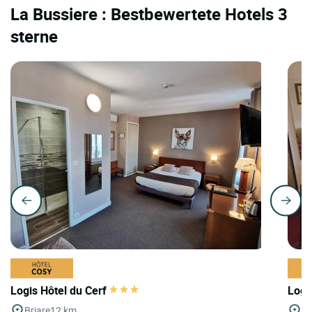
La Bussiere : Bestbewertete Hotels 3
sterne
Logis Hôtel du Cerf
Logi
Briare
12 km
Su