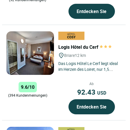
Entdecken Sie
Logis Hôtel du Cerf
Briare
12 km
Das Logis Hôtel Le Cerf liegt ideal
im Herzen des Loiret, nur 1,5
Stunden von Paris entfernt, und
empfängt Sie für ein...
Ab
9.6/10
92.43
USD
(394 Kundenmeinungen)
Entdecken Sie