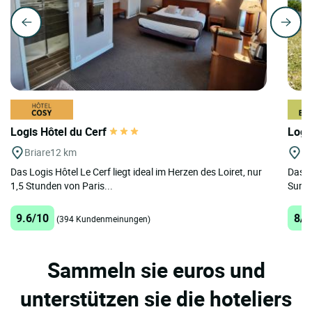
Logis Hôtel du Cerf
Logi
Briare
12 km
St
Das Logis Hôtel Le Cerf liegt ideal im Herzen des Loiret, nur
Das L
1,5 Stunden von Paris...
Sur Lo
9.6/10
8/1
(394 Kundenmeinungen)
Sammeln sie euros und
unterstützen sie die hoteliers