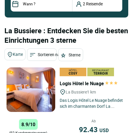
La Bussiere : Entdecken Sie die besten
Einrichtungen 3 sterne
Karte
Sortieren nach
Sterne
Logis Hôtel le Nuage
La Bussiere
1 km
Das Logis Hôtel Le Nuage befindet
sich im charmanten Dorf La
Bussière und empfängt Sie in einer
Umgebung, in der Sie abschalten...
Ab
8.9/10
92.43
USD
(92 Kundenmeinungen)