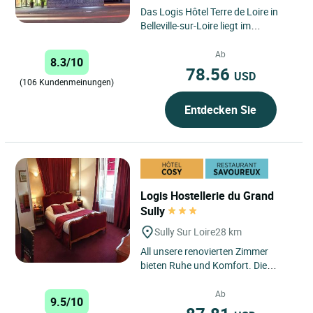
Das Logis Hôtel Terre de Loire in
Belleville-sur-Loire liegt im
charmanten Dorf Belleville-sur-
Loire, nur wenige Schritte...
Ab
8.3/10
78.56
USD
(106 Kundenmeinungen)
Entdecken Sie
Logis Hostellerie du Grand
Sully
Sully Sur Loire
28 km
All unsere renovierten Zimmer
bieten Ruhe und Komfort. Die
Gegenwart des Herzogs von Sully,
Minister von Henri IV., auf den...
Ab
9.5/10