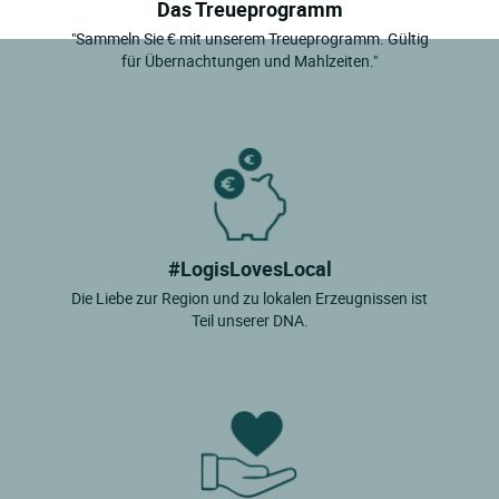
Das Treueprogramm
"Sammeln Sie € mit unserem Treueprogramm. Gültig
für Übernachtungen und Mahlzeiten."
#LogisLovesLocal
Die Liebe zur Region und zu lokalen Erzeugnissen ist
Teil unserer DNA.