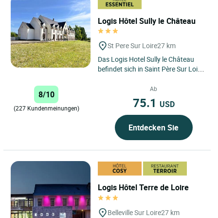
Logis Hôtel Sully le Château
St Pere Sur Loire
27 km
Das Logis Hotel Sully le Château
befindet sich in Saint Père Sur Loire,
an der Kreuzung der Loire und der
Sologne, am Ufer...
Ab
8/10
75.1
USD
(227 Kundenmeinungen)
Entdecken Sie
Logis Hôtel Terre de Loire
Belleville Sur Loire
27 km