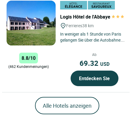
Logis Hôtel de l'Abbaye
Ferrieres
38 km
In weniger als 1 Stunde von Paris
gelangen Sie über die Autobahnen
A6 und A77 nach Ferrières im
Gâtinais, der mittelalterlichen...
Ab
8.8/10
69.32
USD
(462 Kundenmeinungen)
Entdecken Sie
Alle Hotels anzeigen