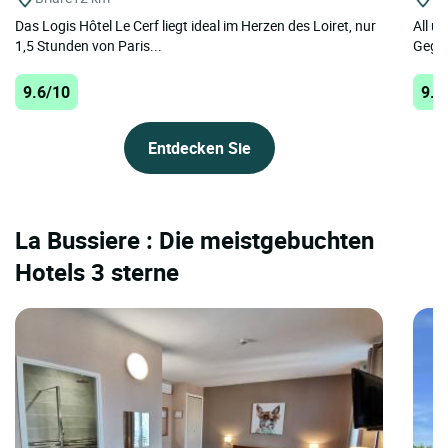
Das Logis Hôtel Le Cerf liegt ideal im Herzen des Loiret, nur
All u
1,5 Stunden von Paris...
Gegen
9.6/10
9.5
Entdecken Sie
La Bussiere : Die meistgebuchten
Hotels 3 sterne