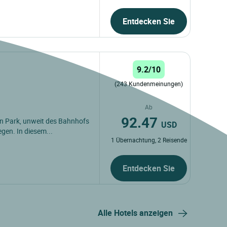
Entdecken Sie
9.2/10
(243 Kundenmeinungen)
Ab
92.47
n Park, unweit des Bahnhofs
USD
egen. In diesem...
1 Übernachtung, 2 Reisende
Entdecken Sie
Alle Hotels anzeigen