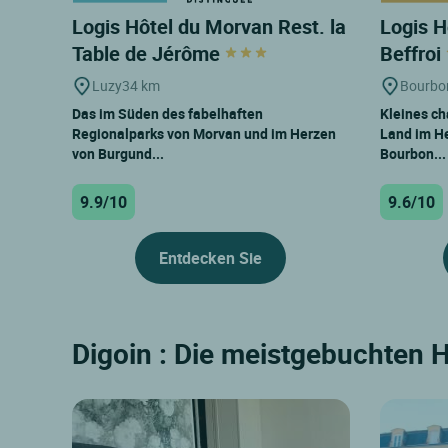
Logis Hôtel du Morvan Rest. la
Logis H
Table de Jérôme
Beffroi
Luzy
34 km
Bourbo
Das im Süden des fabelhaften
Kleines ch
Regionalparks von Morvan und im Herzen
Land im He
von Burgund...
Bourbon...
9.9/10
9.6/10
Entdecken Sie
Digoin : Die meistgebuchten H