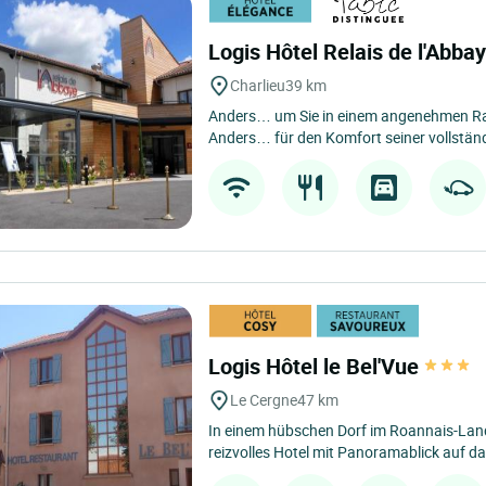
Logis Hôtel Relais de l'Abba
Charlieu
39 km
Anders… um Sie in einem angenehmen 
Anders… für den Komfort seiner vollständ
Logis Hôtel le Bel'Vue
Le Cergne
47 km
In einem hübschen Dorf im Roannais-Land.
reizvolles Hotel mit Panoramablick auf das