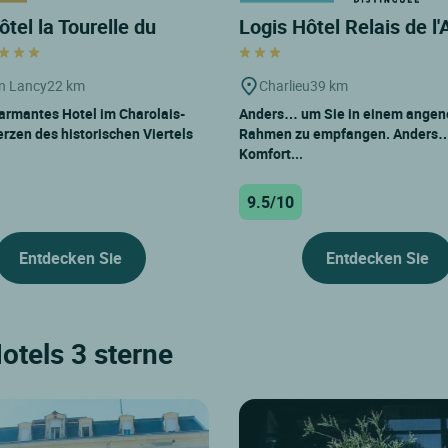
ôtel la Tourelle du
Logis Hôtel Relais de l
n Lancy
22 km
Charlieu
39 km
armantes Hotel im Charolais-
Anders… um Sie in einem ange
rzen des historischen Viertels
Rahmen zu empfangen. Anders…
Komfort...
9.5/10
Entdecken Sie
Entdecken Sie
otels 3 sterne