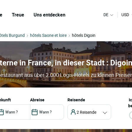
e
Treue
Uns entdecken
DE
USD
ôtels Burgund
hôtels Saone et loire
hôtels Digoin
terne in France, in dieser Stadt : Digoi
Restaurant aus über 2.000 Logis-Hotels zu kleinen Preise
ankunft
abreise
Reisende
I
be
2 Reisende