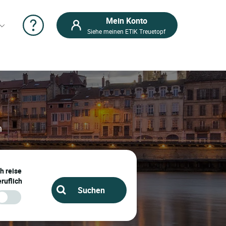
Mein Konto
Siehe meinen ETIK Treuetopf
n
n
ch reise
ruflich