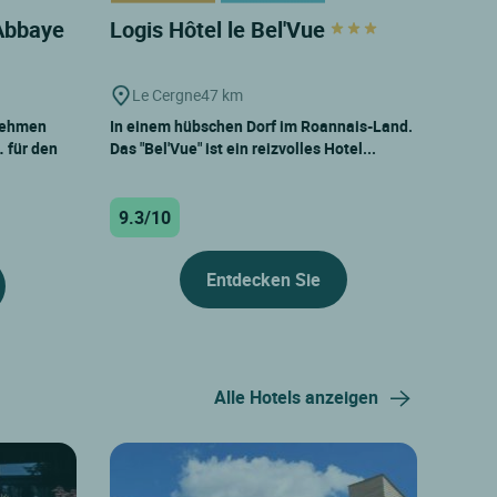
'Abbaye
Logis Hôtel le Bel'Vue
Le Cergne
47 km
nehmen
In einem hübschen Dorf im Roannais-Land.
 für den
Das "Bel'Vue" ist ein reizvolles Hotel...
9.3/10
Entdecken Sie
Alle Hotels anzeigen