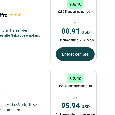
9.6/10
(286 Kundenmeinungen)
ffroi
Ab
80.91
and im Herzen des
USD
ses alte Gebäude empfängt...
1 Übernachtung, 2 Reisende
Entdecken Sie
8.2/10
(56 Kundenmeinungen)
Ab
95.94
cy, eine Stadt, die seit der
USD
 bekannt ist....
1 Übernachtung, 2 Reisende