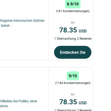
8.9/10
(161 Kundenmeinungen)
htigsten historischen Stätten
Ab
bietet...
78.35
USD
1 Übernachtung, 2 Reisende
Entdecken Sie
9/10
(1184 Kundenmeinungen)
Ab
78.35
Villedieu les Poêles, einer
USD
rühmt...
1 Übernachtung, 2 Reisende