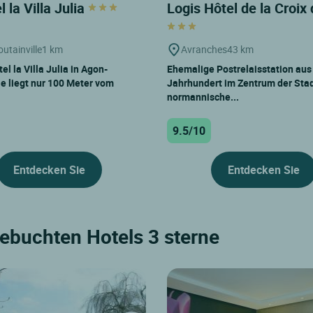
l la Villa Julia
Logis Hôtel de la Croix
utainville
1 km
Avranches
43 km
el la Villa Julia in Agon-
Ehemalige Postrelaisstation aus
le liegt nur 100 Meter vom
Jahrhundert im Zentrum der Stad
normannische...
9.5/10
Entdecken Sie
Entdecken Sie
gebuchten Hotels 3 sterne