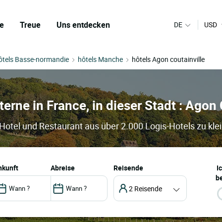
e
Treue
Uns entdecken
DE
USD
ôtels Basse-normandie
hôtels Manche
hôtels Agon coutainville
terne in France, in dieser Stadt : Agon
 Hotel und Restaurant aus über 2.000 Logis-Hotels zu kle
ankunft
abreise
Reisende
I
be
2 Reisende