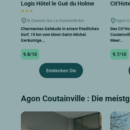
Logis Hôtel le Gué du Holme
Cit'Hote
St Quentin Sur Le Homme
48 km
Agon Co
Charmantes Gebäude in einem friedlichen
Das Cit’Hot
Dorf, 15 km vom Mont-Saint-Michel.
Coutainvil
Geräumige...
Meer...
9.8/10
9.7/10
Entdecken Sie
Agon Coutainville : Die meist