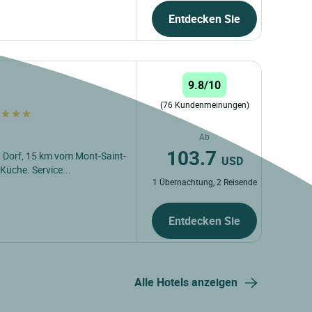
Entdecken Sie
9.8/10
(76 Kundenmeinungen)
e
Ab
103.7
 Dorf, 15 km vom Mont-Saint-
USD
üche. Service...
1 Übernachtung, 2 Reisende
Entdecken Sie
Alle Hotels anzeigen