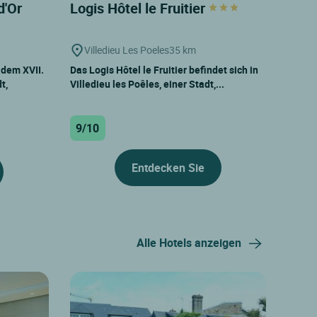
 d'Or
Logis Hôtel le Fruitier
Villedieu Les Poeles
35 km
 dem XVII.
Das Logis Hôtel le Fruitier befindet sich in
t,
Villedieu les Poêles, einer Stadt,...
9/10
Entdecken Sie
Alle Hotels anzeigen