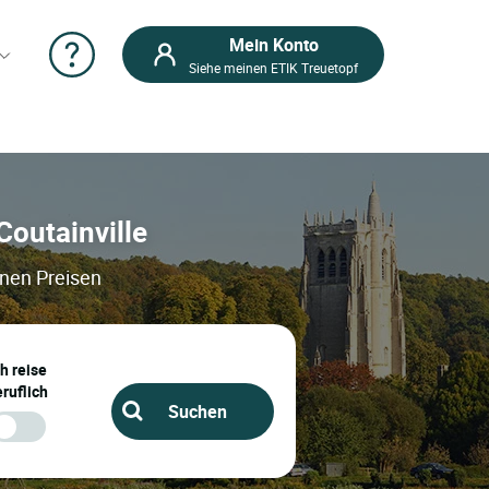
Mein Konto
Siehe meinen ETIK Treuetopf
 Coutainville
inen Preisen
ch reise
ruflich