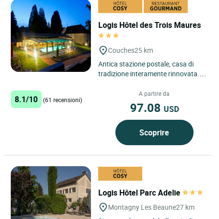
Logis Hôtel des Trois Maures
Couches
25 km
Antica stazione postale, casa di
tradizione interamente rinnovata.
Cucina locale in funzione dei
prodotti del mercato, bella...
A partire da
8.1/10
(61 recensioni)
97.08
USD
Scoprire
Logis Hôtel Parc Adelie
Montagny Les Beaune
27 km