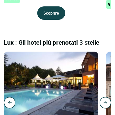
9.7
Scoprire
Lux : Gli hotel più prenotati 3 stelle