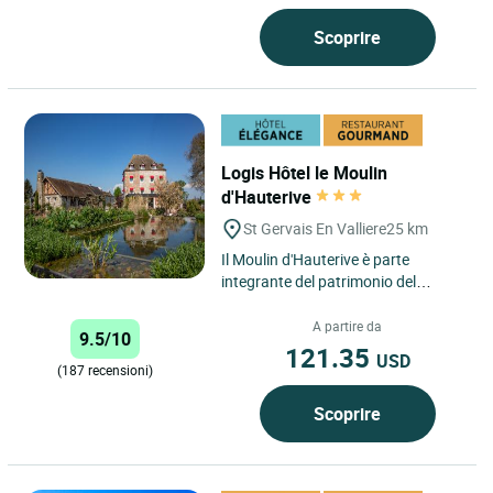
Scoprire
Logis Hôtel le Moulin
d'Hauterive
St Gervais En Valliere
25 km
Il Moulin d'Hauterive è parte
integrante del patrimonio del
villaggio di Saint Gervais en Vallière,
vicino a Beaune in...
A partire da
9.5/10
121.35
USD
(187 recensioni)
Scoprire