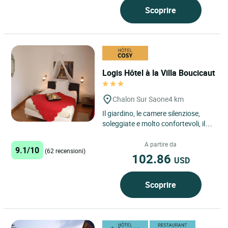
Scoprire
Logis Hôtel à la Villa Boucicaut
Chalon Sur Saone
4 km
Il giardino, le camere silenziose,
soleggiate e molto confortevoli, il
caminetto nel salone e l'hammam
profumato vi invitano...
A partire da
9.1/10
(62 recensioni)
102.86
USD
Scoprire