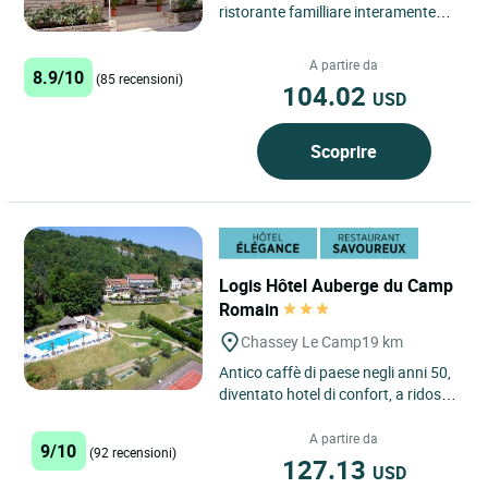
ristorante familliare interamente
restaurato, dalla decorazione dolce
e raffinata, con una...
A partire da
8.9/10
(85 recensioni)
104.02
USD
Scoprire
Logis Hôtel Auberge du Camp
Romain
Chassey Le Camp
19 km
Antico caffè di paese negli anni 50,
diventato hotel di confort, a ridosso
della collina con vista sui boschi e
sul vigneto...
A partire da
9/10
(92 recensioni)
127.13
USD