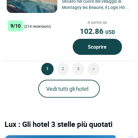
Situato nel cuore del villaggio di
Montagny les Beaune, il Logis Hôtel
le Parc Adélie offre una sosta
tranquilla ed elegante...
A partire da
9/10
(214 recensioni)
102.86
USD
Scoprire
1
2
3
Vedi tutti gli hotel
Lux : Gli hotel 3 stelle più quotati