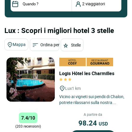
Lux : Scopri i migliori hotel 3 stelle
Mappa
Ordina per
Stelle
Logis Hôtel les Charmilles
Lux
1 km
Vicino ai vigneti sui pendii di Chalon,
potrete rilassarvi sulla nostra
terrazza, a bordo piscina o nel
nostro ristorante...
A partire da
7.4/10
98.24
USD
(203 recensioni)