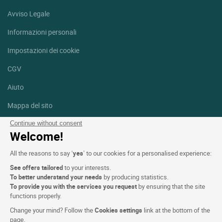
Avviso Legale
Informazioni personali
Impostazioni dei cookie
CGV
Aiuto
Mappa del sito
Crediti fotografici
Continue without consent
Welcome!
Seguici
All the reasons to say ‘
yes
’ to our cookies for a personalised experience:
Facebook
Instagram
See offers tailored
to your interests.
To better understand your needs
by producing statistics.
Linkedin
To provide you with the services you request
by ensuring that the site
functions properly.
Change your mind? Follow the
Cookies settings
link at the bottom of the
page.