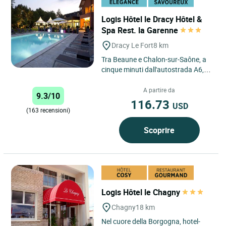
Logis Hôtel le Dracy Hôtel &
Spa Rest. la Garenne
Dracy Le Fort
8 km
Tra Beaune e Chalon-sur-Saône, a
cinque minuti dall'autostrada A6,
l'hotel Le Dracy vi invita in un
piccolo angolo di paradiso....
A partire da
9.3/10
116.73
USD
(163 recensioni)
Scoprire
Logis Hôtel le Chagny
Chagny
18 km
Nel cuore della Borgogna, hotel-