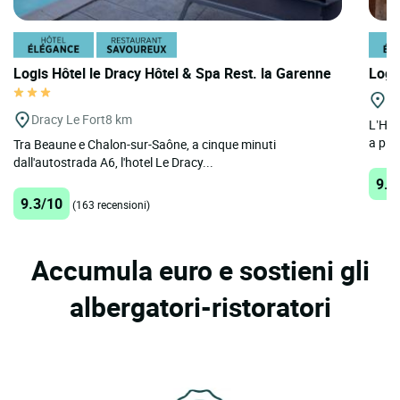
Logis Hôtel le Dracy Hôtel & Spa Rest. la Garenne
Logi
B
Dracy Le Fort
8 km
L’Hot
a pied
Tra Beaune e Chalon-sur-Saône, a cinque minuti
dall'autostrada A6, l'hotel Le Dracy...
9.1
9.3/10
(163 recensioni)
Accumula euro e sostieni gli
albergatori-ristoratori