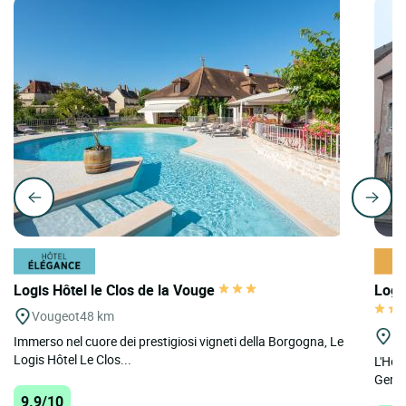
Logis Hôtel le Clos de la Vouge
Logi
Vougeot
48 km
St
Immerso nel cuore dei prestigiosi vigneti della Borgogna, Le
Logis Hôtel Le Clos...
L'Host
Germa
9.9/10