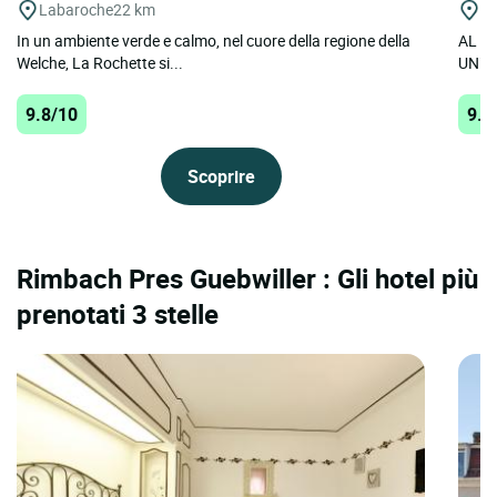
Labaroche
22 km
We
In un ambiente verde e calmo, nel cuore della regione della
AL F
Welche, La Rochette si...
UN’E
9.8/10
9.8
Scoprire
Rimbach Pres Guebwiller : Gli hotel più
prenotati 3 stelle