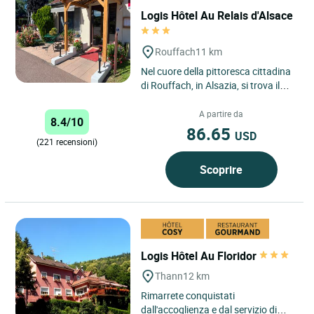
Logis Hôtel Au Relais d'Alsace
Rouffach
11 km
Nel cuore della pittoresca cittadina
di Rouffach, in Alsazia, si trova il
Logis Hôtel Au Relais d'Alsace, una
vera oasi...
A partire da
8.4/10
86.65
USD
(221 recensioni)
Scoprire
Logis Hôtel Au Floridor
Thann
12 km
Rimarrete conquistati
dall'accoglienza e dal servizio di