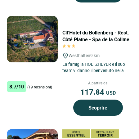
Cit'Hotel du Bollenberg - Rest.
Côté Plaine - Spa de la Colline
Westhalten
9 km
La famiglia HOLTZHEYER e il suo
team vi danno il benvenuto nella
loro struttura situata in posizione
ideale tra Colmar e...
A partire da
8.7/10
(19 recensioni)
117.84
USD
Scoprire