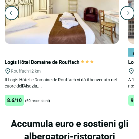
Logis Hôtel Domaine de Rouffach
Logi
Rouffach
12 km
Co
Il Logis Hôtel le Domaine de Rouffach vi dà il benvenuto nel
A 10 m
cuore dell'Alsazia,...
nostr
8.6/10
9.2
(60 recensioni)
Accumula euro e sostieni gli
albergatori-ristoratori