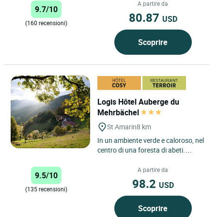
Idealmente situato tra Colmar e
A partire da
9.7/10
Mulhouse, scopri Rimbach-près-
80.87
USD
Gue...
(160 recensioni)
Scoprire
Logis Hôtel Auberge du
Mehrbächel
St Amarin
8 km
In un ambiente verde e caloroso, nel
centro di una foresta di abeti.
Tranquillità garantita. Le camere vi
offriranno calma...
A partire da
9.5/10
98.2
USD
(135 recensioni)
Scoprire