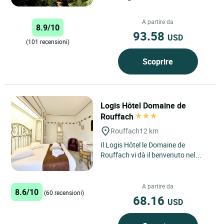
questa struttura, ai piedi delle
montagne dei Vosgi, circondati...
A partire da
8.9/10
93.58
USD
(101 recensioni)
Scoprire
Logis Hôtel Domaine de
Rouffach
Rouffach
12 km
Il Logis Hôtel le Domaine de
Rouffach vi dà il benvenuto nel
cuore dell'Alsazia, nell'incantevole
cittadina di Rouffach,...
A partire da
8.6/10
(60 recensioni)
68.16
USD