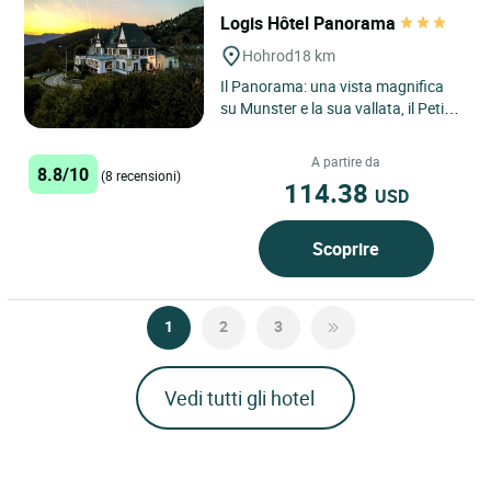
Logis Hôtel Panorama
Hohrod
18 km
Il Panorama: una vista magnifica
su Munster e la sua vallata, il Petit
Ballon e il Hohneck. Per voi,
atmosfera familiare...
A partire da
8.8/10
(8 recensioni)
114.38
USD
Scoprire
1
2
3
Vedi tutti gli hotel