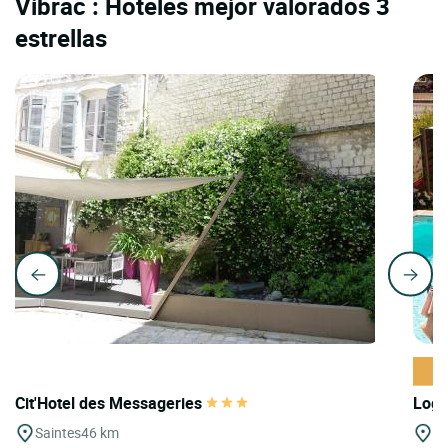
Vibrac : Hoteles mejor valorados 3
estrellas
Cit'Hotel des Messageries
Logi
Saintes
46 km
C