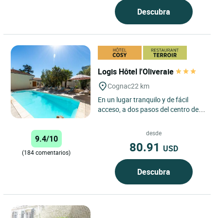
Descubra
Logis Hôtel l'Oliveraie
Cognac
22 km
En un lugar tranquilo y de fácil
acceso, a dos pasos del centro de
Cognac, nuestro hotel-restaurante
dispone de confortables...
desde
9.4/10
80.91
USD
(184 comentarios)
Descubra