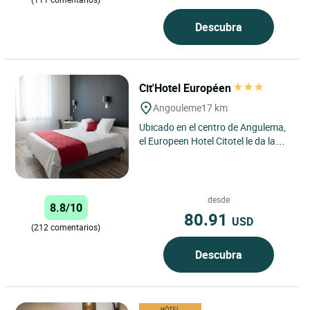
Descubra
Cit'Hotel Européen
Angouleme
17 km
Ubicado en el centro de Angulema,
el Europeen Hotel Citotel le da la
bienvenida en un ambiente
tranquilo y cálido. El hotel...
desde
8.8/10
80.91
USD
(212 comentarios)
Descubra