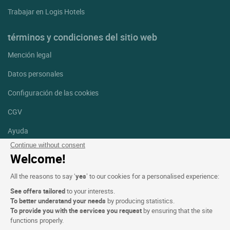
Trabajar en Logis Hotels
términos y condiciones del sitio web
Mención legal
Datos personales
Configuración de las cookies
CGV
Ayuda
Continue without consent
Mapa del sitio
Welcome!
Créditos
All the reasons to say ‘
yes
’ to our cookies for a personalised experience:
fotografías
See offers tailored
to your interests.
Síguenos
To better understand your needs
by producing statistics.
To provide you with the services you request
by ensuring that the site
Facebook
Instagram
functions properly.