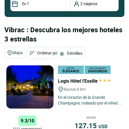
Vibrac : Descubra los mejores hoteles
3 estrellas
Mapa
Ordenar por
Estrellas
Logis Hôtel l'Essille
Bassac
4 km
En el corazón de la Grande
Champagne, rodeado por el viñedo
de vino blanco más grande del
mundo, que después de destilar...
desde
9.3/10
127.15
USD
(111 comentarios)