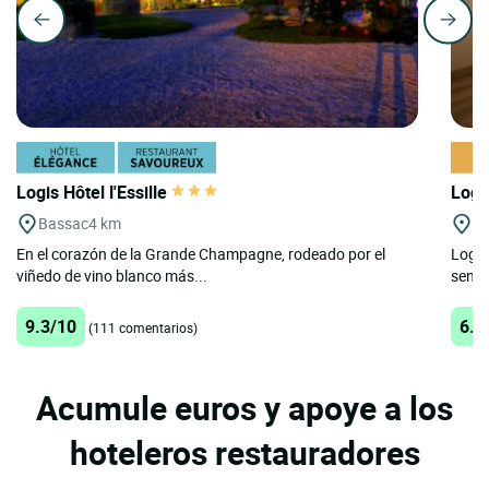
Logis Hôtel l'Essille
Logi
Bassac
4 km
A
En el corazón de la Grande Champagne, rodeado por el
Logis
viñedo de vino blanco más...
sencil
9.3/10
6.9
(111 comentarios)
Acumule euros y apoye a los
hoteleros restauradores