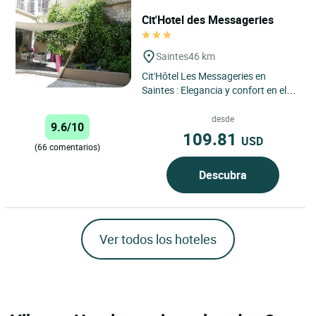
Cit'Hotel des Messageries
Saintes
46 km
Cit'Hôtel Les Messageries en
Saintes : Elegancia y confort en el
corazón del patrimonio de
Saintonge Situado en el corazón...
desde
9.6/10
109.81
USD
(66 comentarios)
Descubra
Ver todos los hoteles