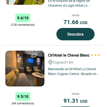
En el corazón de la región de
Charente, el Logis Hôtel Le
Passiflore de Cognac está a sólo 20
minutos a pie de la estación...
desde
9.6/10
71.66
USD
(128 comentarios)
Descubra
Cit'Hotel le Cheval Blanc
Cognac
21 km
Bienvenido al Cit'Hôtel Le Cheval
Blanc Cognac Centre. Situado en el
corazón de la ciudad, nuestro
establecimiento le acoge...
desde
9.5/10
91.31
USD
(44 comentarios)