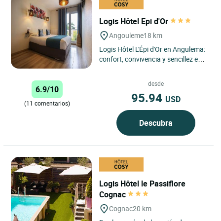
Logis Hôtel Epi d'Or
Angouleme
18 km
Logis Hôtel L'Épi d'Or en Angulema:
confort, convivencia y sencillez en el
corazón de Charente Situado a
pocos minutos...
desde
6.9/10
95.94
USD
(11 comentarios)
Descubra
Logis Hôtel le Passiflore
Cognac
Cognac
20 km