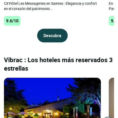
Cit'Hôtel Les Messageries en Saintes : Elegancia y confort
En el
en el corazón del patrimonio...
Passi
9.6/10
9.6
Descubra
Vibrac : Los hoteles más reservados 3
estrellas