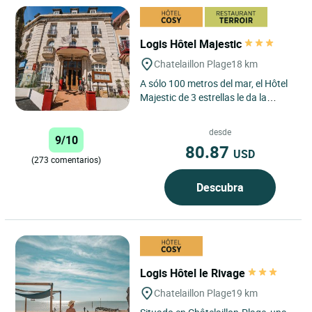
Logis Hôtel Majestic
Chatelaillon Plage
18 km
A sólo 100 metros del mar, el Hôtel
Majestic de 3 estrellas le da la
bienvenida a Châtelaillon-Plage, a
10 minutos al...
desde
9/10
80.87
USD
(273 comentarios)
Descubra
Logis Hôtel le Rivage
Chatelaillon Plage
19 km