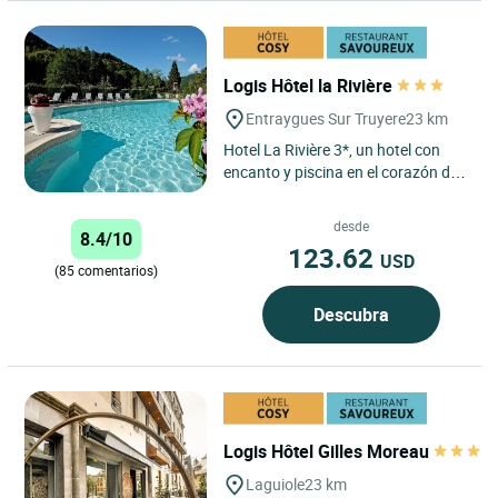
Logis Hôtel la Rivière
Entraygues Sur Truyere
23 km
Hotel La Rivière 3*, un hotel con
encanto y piscina en el corazón de
Aveyron El encanto, la elegancia y
la modernidad...
desde
8.4/10
123.62
USD
(85 comentarios)
Descubra
Logis Hôtel Gilles Moreau
Laguiole
23 km