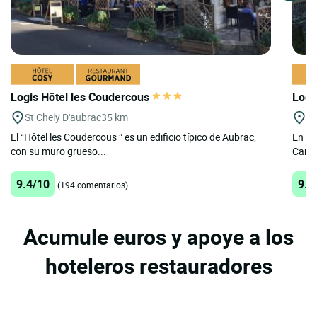
Logis Hôtel les Coudercous
Logi
St Chely D'aubrac
35 km
Sa
El “Hôtel les Coudercous ” es un edificio típico de Aubrac,
En el
con su muro grueso...
Canta
9.4/10
9.6
(194 comentarios)
Acumule euros y apoye a los
hoteleros restauradores