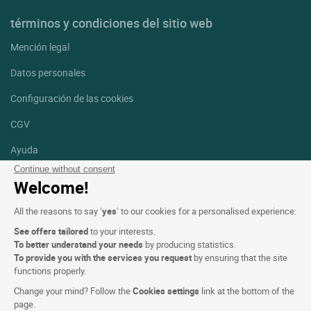
términos y condiciones del sitio web
Mención legal
Datos personales
Configuración de las cookies
CGV
Ayuda
Continue without consent
Mapa del sitio
Welcome!
Créditos
All the reasons to say ‘
yes
’ to our cookies for a personalised experience:
fotografías
See offers tailored
to your interests.
Síguenos
To better understand your needs
by producing statistics.
To provide you with the services you request
by ensuring that the site
Facebook
Instagram
functions properly.
Change your mind? Follow the
Cookies settings
link at the bottom of the
Linkedin
page.