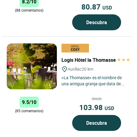
8.2/10
80.87
USD
(88 comentarios)
Descubra
Logis Hôtel la Thomasse
Aurillac
20 km
«La Thomasse» es el nombre de
una antigua granja que data de
1801. El edificio se convirtió
después en una fábrica de...
desde
9.5/10
103.98
USD
(85 comentarios)
Descubra