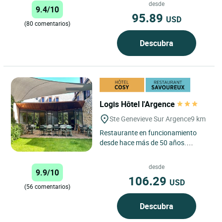
un refugio tranquilo y pintoresco...
desde
9.4/10
95.89
USD
(80 comentarios)
Descubra
Logis Hôtel l'Argence
Ste Genevieve Sur Argence
9 km
Restaurante en funcionamiento
desde hace más de 50 años.
Antigua casa de diligencias.
Especialidades regionales.
desde
9.9/10
106.29
USD
(56 comentarios)
Descubra