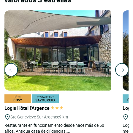
Logis Hôtel l'Argence
Logi
Ste Genevieve Sur Argence
9 km
Pa
Restaurante en funcionamiento desde hace más de 50
Logis
años. Antigua casa de diligencias....
medid