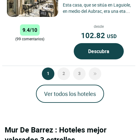
Esta casa, que se sitúa en Laguiole,
en medio del Aubrac, era una etapa
para los viajeros y comerciantes de
la preguerra....
desde
9.4/10
102.82
USD
(99 comentarios)
Descubra
1
2
3
Ver todos los hoteles
Mur De Barrez : Hoteles mejor
valorados 3 estrellas