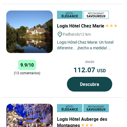
Logis Hôtel Chez Marie
Pailherols
12 km
Logis Hôtel Chez Marie: Un hotel
diferente… ¡hecho a medida!
¿Busca algo más que una simple
habitación? Bienvenido...
desde
9.9/10
112.07
USD
(13 comentarios)
Descubra
Logis Hôtel Auberge des
Montagnes