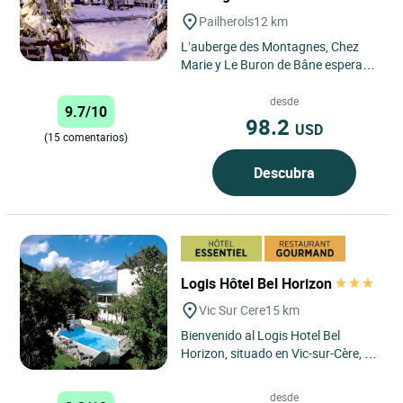
Pailherols
12 km
L’auberge des Montagnes, Chez
Marie y Le Buron de Bâne esperan a
sus huéspedes en el pueblo de
Pailherols, en la cumbre...
desde
9.7/10
98.2
USD
(15 comentarios)
Descubra
Logis Hôtel Bel Horizon
Vic Sur Cere
15 km
Bienvenido al Logis Hotel Bel
Horizon, situado en Vic-sur-Cère, en
el corazón de la región de Auvernia,
en el Macizo Central....
desde