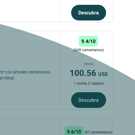
Descubra
9.4/10
(349 comentarios)
desde
100.56
m² con árboles centenarios,
USD
l Hôtel...
1 noche, 2 viajeros
Descubra
9.6/10
(87 comentarios)