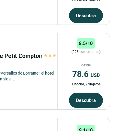
Descubra
8.5/10
(298 comentarios)
le Petit Comptoir
desde
78.6
 "Versalles de Lorraine", el hotel
USD
islas....
1 noche, 2 viajeros
Descubra
9.1/10