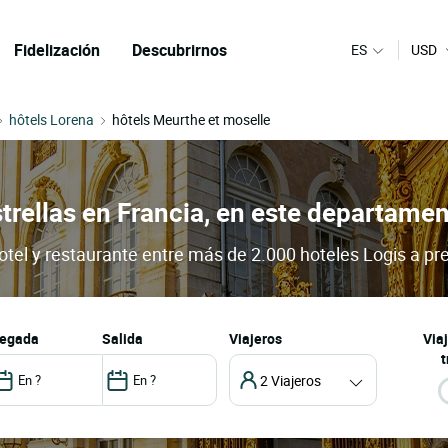
Fidelización
Descubrirnos
ES
USD
hôtels Lorena
hôtels Meurthe et moselle
strellas en Francia, en este departame
otel y restaurante entre más de 2.000 hoteles Logis a pr
llegada
salida
Viajeros
Via
t
2 Viajeros