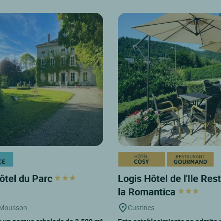
ôtel du Parc
Logis Hôtel de l'Ile Res
la Romantica
 Mousson
Custines