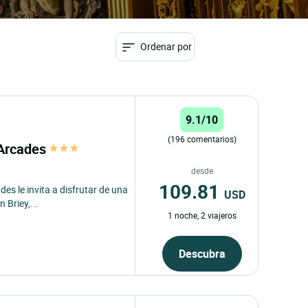
Ordenar por
9.1/10
(196 comentarios)
 Arcades
desde
109.81
des le invita a disfrutar de una
USD
 Briey,...
1 noche, 2 viajeros
Descubra