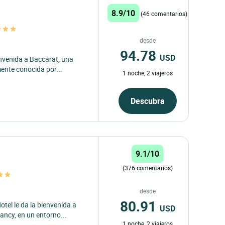
8.9/10
(46 comentarios)
desde
94.78
USD
envenida a Baccarat, una
nte conocida por...
1 noche, 2 viajeros
Descubra
9.1/10
(376 comentarios)
desde
80.91
tel le da la bienvenida a
USD
ancy, en un entorno...
1 noche, 2 viajeros