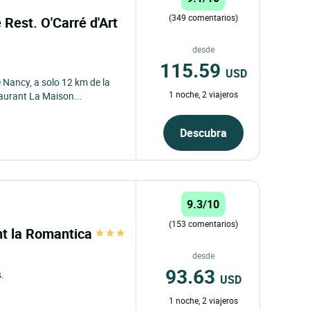
(349 comentarios)
 Rest. O'Carré d'Art
desde
115.59
USD
 Nancy, a solo 12 km de la
1 noche, 2 viajeros
aurant La Maison...
Descubra
9.3/10
(153 comentarios)
ant la Romantica
desde
93.63
.
USD
1 noche, 2 viajeros