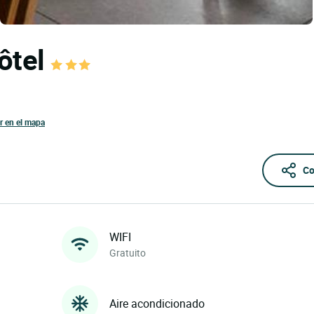
ôtel
r en el mapa
Co
WIFI
Gratuito
Aire acondicionado