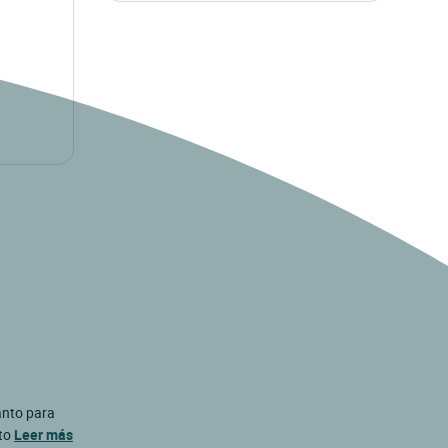
anto para
nto
Leer más