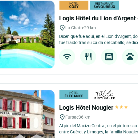
Logis Hôtel du Lion d'Argent
La Chatre
29 km
Dicen que fue aquí, en el Lion d’Argent, 
fue traído tras su caída del caballo, se dice
Logis Hôtel Nougier
Fursac
36 km
Al pie del Macizo Central, en el pintoresc
entre Guéret y Limoges, la familia Nougier