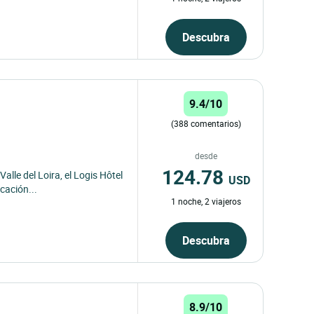
Descubra
9.4/10
(388 comentarios)
desde
124.78
alle del Loira, el Logis Hôtel
USD
cación...
1 noche, 2 viajeros
Descubra
8.9/10