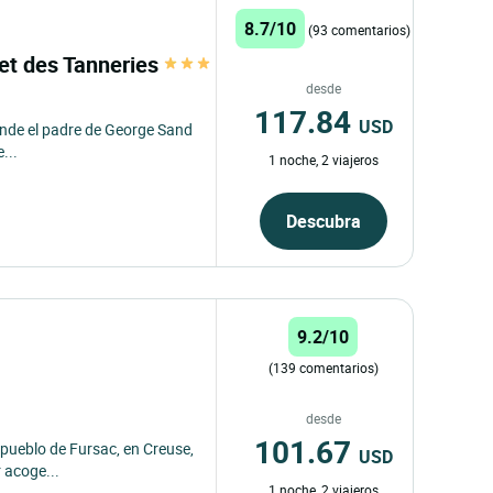
8.7/10
(93 comentarios)
 et des Tanneries
desde
117.84
USD
donde el padre de George Sand
...
1 noche, 2 viajeros
Descubra
9.2/10
(139 comentarios)
desde
101.67
o pueblo de Fursac, en Creuse,
USD
 acoge...
1 noche, 2 viajeros