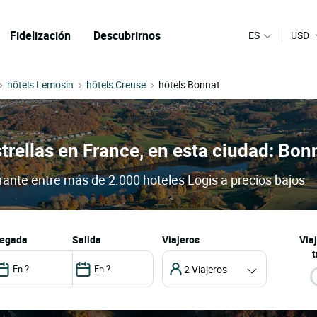
Fidelización
Descubrirnos
ES
USD
hôtels Lemosin
hôtels Creuse
hôtels Bonnat
trellas en France, en esta ciudad: Bon
urante entre más de 2.000 hoteles Logis a precios bajos
llegada
salida
Viajeros
Via
t
2 Viajeros