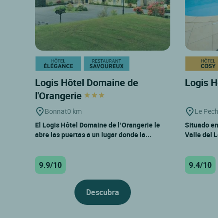
Logis Hôtel Domaine de
Logis H
l'Orangerie
Bonnat
0 km
Le Pec
El Logis Hôtel Domaine de l’Orangerie le
Situado en
abre las puertas a un lugar donde la...
Valle del L
9.9/10
9.4/10
Descubra