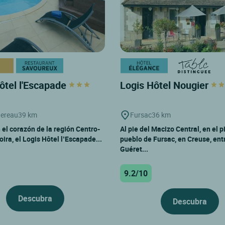
ôtel l'Escapade
Logis Hôtel Nougier
hereau
39 km
Fursac
36 km
 el corazón de la región Centro-
Al pie del Macizo Central, en el 
oira, el Logis Hôtel l’Escapade...
pueblo de Fursac, en Creuse, ent
Guéret...
9.2/10
Descubra
Descubra