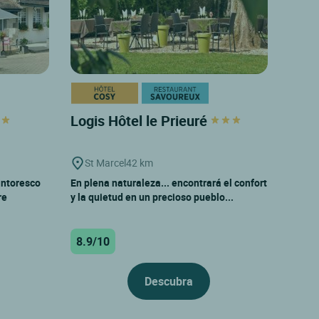
Logis Hôtel le Prieuré
St Marcel
42 km
pintoresco
En plena naturaleza... encontrará el confort
re
y la quietud en un precioso pueblo...
8.9/10
Descubra