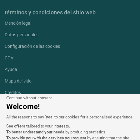
términos y condiciones del sitio web
Mención legal
Datos personales
Configuración de las cookies
CGV
Ayuda
Mapa del sitio
Créditos
fotografías
Continue without consent
Welcome!
Síguenos
All the reasons to say ‘
yes
’ to our cookies for a personalised experience:
Facebook
Instagram
See offers tailored
to your interests.
To better understand your needs
by producing statistics.
Linkedin
To provide you with the services you request
by ensuring that the site