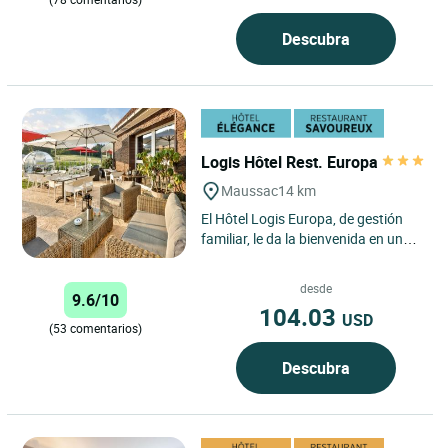
Descubra
Logis Hôtel Rest. Europa
Maussac
14 km
El Hôtel Logis Europa, de gestión
familiar, le da la bienvenida en un
precioso entorno verde a las
puertas del parque natural...
desde
9.6/10
104.03
USD
(53 comentarios)
Descubra