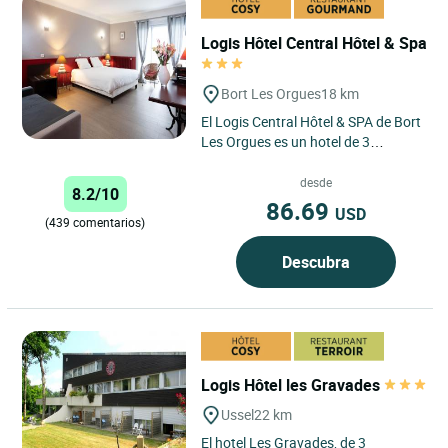
Logis Hôtel Central Hôtel & Spa
Bort Les Orgues
18 km
El Logis Central Hôtel & SPA de Bort
Les Orgues es un hotel de 3
estrellas idealmente situado en el
corazón de la región...
desde
8.2/10
86.69
USD
(439 comentarios)
Descubra
Logis Hôtel les Gravades
Ussel
22 km
El hotel Les Gravades, de 3