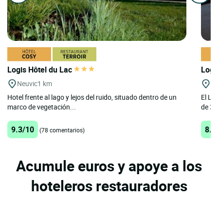
Logis Hôtel du Lac
Logi
Neuvic
1 km
Bo
Hotel frente al lago y lejos del ruido, situado dentro de un
El Lo
marco de vegetación...
de 3 
9.3/10
8.2
(78 comentarios)
Acumule euros y apoye a los
hoteleros restauradores