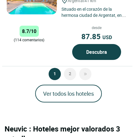
Argentat
41 km
Situado en el corazón de la
hermosa ciudad de Argentat, en
Corrèze, el Logis Hotel Le Sablier du
Temps ofrece una experiencia...
desde
8.7/10
87.85
USD
(114 comentarios)
Descubra
1
2
Ver todos los hoteles
Neuvic : Hoteles mejor valorados 3