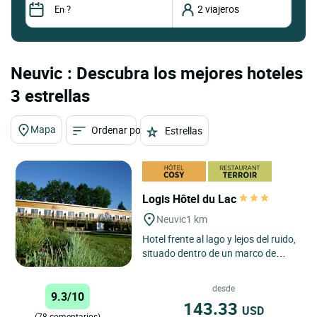
Neuvic : Descubra los mejores hoteles
3 estrellas
Mapa
Ordenar por
Estrellas
Logis Hôtel du Lac
Neuvic
1 km
Hotel frente al lago y lejos del ruido,
situado dentro de un marco de
vegetación propicio para el reposo
y el descanso....
desde
9.3/10
143.33
USD
(78 comentarios)