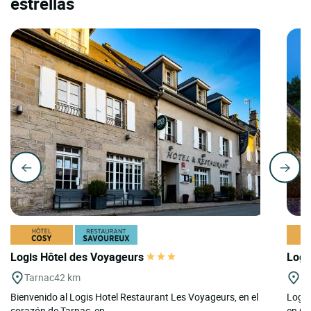
estrellas
Logis Hôtel des Voyageurs
Logi
Tarnac
42 km
Tr
Bienvenido al Logis Hotel Restaurant Les Voyageurs, en el
Logis
corazón de Tarnac, en...
en Co