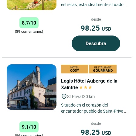
estrellas, está idealmente situado
en Ussel, en el corazón de Haute-
Corrèze, en un entorno...
desde
8.7/10
98.25
USD
(89 comentarios)
Descubra
Logis Hôtel Auberge de la
Xaintrie
St Privat
30 km
Situado en el corazón del
encantador pueblo de Saint-Privat,
el Auberge de la Xaintrie ofrece el
marco ideal para una escapada...
desde
9.1/10
98.25
USD
(56 comentarios)