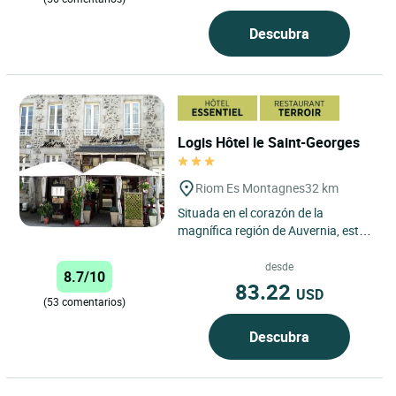
Descubra
Logis Hôtel le Saint-Georges
Riom Es Montagnes
32 km
Situada en el corazón de la
magnífica región de Auvernia, esta
gran casa de piedra del siglo XIX en
Riom es Montagnes...
desde
8.7/10
83.22
USD
(53 comentarios)
Descubra