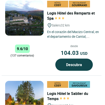
Logis Hôtel des Remparts et
Spa
Salers
32 km
En el corazón del Macizo Central, en
el departamento de Cantal,
descubra un establecimiento de
tamaño humano donde la familia...
desde
9.6/10
104.03
USD
(137 comentarios)
Descubra
Logis Hôtel le Sablier du
Temps