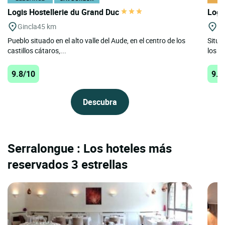
Logis Hostellerie du Grand Duc
Logi
Gincla
45 km
El
Pueblo situado en el alto valle del Aude, en el centro de los
Situa
castillos cátaros,...
los Pi
9.8/10
9.4
Descubra
Serralongue : Los hoteles más
reservados 3 estrellas