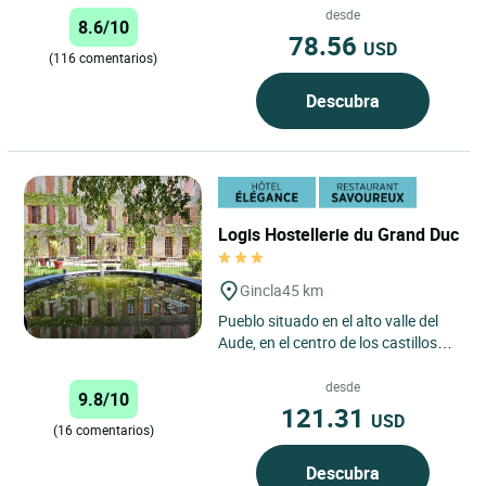
las playas de Argelès con sus...
desde
8.6/10
78.56
USD
(116 comentarios)
Descubra
Logis Hostellerie du Grand Duc
Gincla
45 km
Pueblo situado en el alto valle del
Aude, en el centro de los castillos
cátaros, en un entorno privilegiado.
Una antigua...
desde
9.8/10
121.31
USD
(16 comentarios)
Descubra