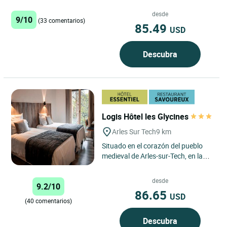
en el centro de Catalogne, un hostal
atractivo con habitaciones...
desde
9/10
(33 comentarios)
85.49
USD
Descubra
Logis Hôtel les Glycines
Arles Sur Tech
9 km
Situado en el corazón del pueblo
medieval de Arles-sur-Tech, en la
región de Languedoc-Roussillon, el
Hôtel Les Glycines...
desde
9.2/10
86.65
USD
(40 comentarios)
Descubra