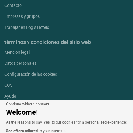
Contacto
Empresas y grupos
Trabajar en Logis Hotels
términos y condiciones del sitio web
Mención legal
Datos personales
Configuración de las cookies
CGV
Ayuda
Continue without consent
Mapa del sitio
Welcome!
Créditos
All the reasons to say ‘
yes
’ to our cookies for a personalised experience:
fotografías
See offers tailored
to your interests.