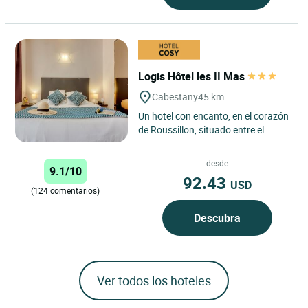
Logis Hôtel les II Mas
Cabestany
45 km
Un hotel con encanto, en el corazón
de Roussillon, situado entre el
centro histórico y comercial de
Perpiñán y las playas...
desde
9.1/10
92.43
USD
(124 comentarios)
Descubra
Ver todos los hoteles