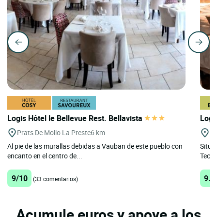
Logis Hôtel le Bellevue Rest. Bellavista
Logi
Prats De Mollo La Preste
6 km
Ar
Al pie de las murallas debidas a Vauban de este pueblo con
Situa
encanto en el centro de...
Tech,
9/10
9.2
(33 comentarios)
Acumule euros y apoye a los