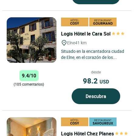
Logis Hôtel le Cara Sol
Elne
41 km
Situado en la encantadora ciudad
de Elne, en el corazón de los
Pirineos Orientales, el Logis Hôtel
Le Cara Sol disfruta...
desde
9.4/10
98.2
USD
(105 comentarios)
Descubra
Logis Hôtel Chez Planes