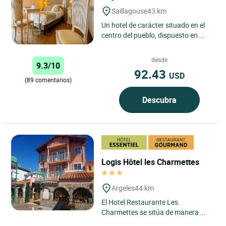
Saillagouse
43 km
Un hotel de carácter situado en el
centro del pueblo, dispuesto en
cuatro plantas con ascensor.
Antiguo albergue de diligencias,...
desde
9.3/10
92.43
USD
(89 comentarios)
Descubra
Logis Hôtel les Charmettes
Argeles
44 km
El Hotel Restaurante Les
Charmettes se sitúa de manera
ideal a unos cientos de metros de