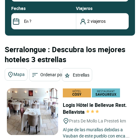
fechas
Viajeros
Serralongue : Descubra los mejores
hoteles 3 estrellas
Mapa
Ordenar por
Estrellas
Logis Hôtel le Bellevue Rest.
Bellavista
Prats De Mollo La Preste
6 km
Al pie de las murallas debidas a
Vauban de este pueblo con encanto