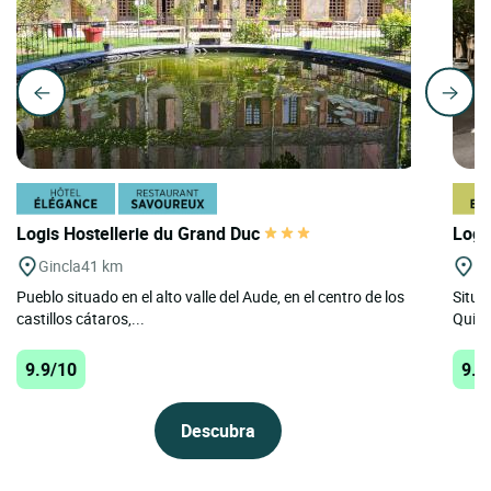
Logis Hostellerie du Grand Duc
Logi
Gincla
41 km
Qu
Pueblo situado en el alto valle del Aude, en el centro de los
Situa
castillos cátaros,...
Quilla
9.9/10
9.3
Descubra