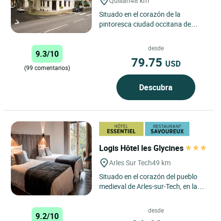
Quillan
48 km
Situado en el corazón de la
pintoresca ciudad occitana de
Quillan, Le Logis Hôtel Cartier está
situado en el Haute-Vallée...
desde
9.3/10
79.75
USD
(99 comentarios)
Descubra
Logis Hôtel les Glycines
Arles Sur Tech
49 km
Situado en el corazón del pueblo
medieval de Arles-sur-Tech, en la
región de Languedoc-Roussillon, el
Hôtel Les Glycines...
desde
9.2/10