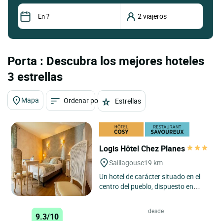
Porta : Descubra los mejores hoteles
3 estrellas
Mapa
Ordenar por
Estrellas
Logis Hôtel Chez Planes
Saillagouse
19 km
Un hotel de carácter situado en el
centro del pueblo, dispuesto en
cuatro plantas con ascensor.
Antiguo albergue de diligencias,...
desde
9.3/10