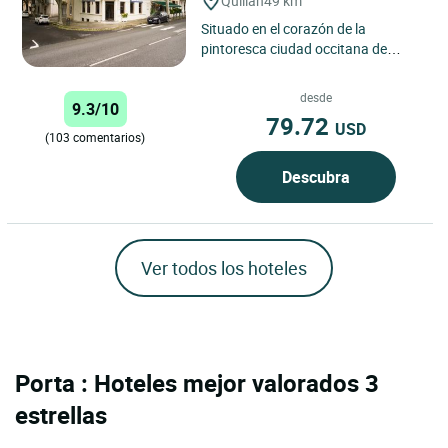
Quillan
49 km
Situado en el corazón de la
pintoresca ciudad occitana de
Quillan, Le Logis Hôtel Cartier está
situado en el Haute-Vallée...
desde
9.3/10
79.72
USD
(103 comentarios)
Descubra
Ver todos los hoteles
Porta : Hoteles mejor valorados 3
estrellas