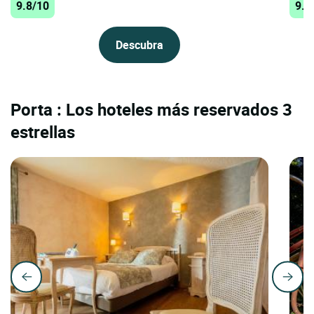
9.8/10
9.6
Descubra
Porta : Los hoteles más reservados 3
estrellas