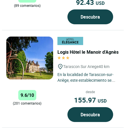
92.43
USD
(89 comentarios)
Descubra
Logis Hôtel le Manoir d'Agnès
Tarascon Sur Ariege
40 km
En la localidad de Tarascon-sur-
Ariège, este establecimiento se
encuentra en una casa solariega
reformada con buen gusto,...
desde
9.6/10
155.97
USD
(201 comentarios)
Descubra