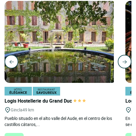
Logis Hostellerie du Grand Duc
Logi
Gincla
49 km
Ta
Pueblo situado en el alto valle del Aude, en el centro de los
En la
castillos cátaros,...
se en