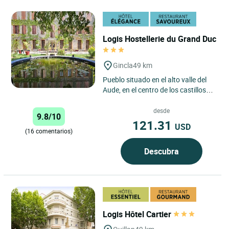
Logis Hostellerie du Grand Duc
Gincla
49 km
Pueblo situado en el alto valle del
Aude, en el centro de los castillos
cátaros, en un entorno privilegiado.
Una antigua...
desde
9.8/10
121.31
USD
(16 comentarios)
Descubra
Logis Hôtel Cartier