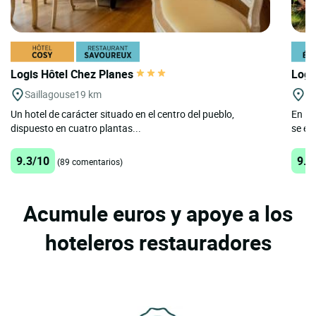
Logis Hôtel Chez Planes
Logi
Saillagouse
19 km
Ta
Un hotel de carácter situado en el centro del pueblo,
En la
dispuesto en cuatro plantas...
se en
9.3/10
9.6
(89 comentarios)
Acumule euros y apoye a los
hoteleros restauradores