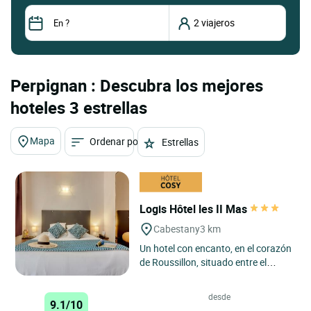
Perpignan : Descubra los mejores
hoteles 3 estrellas
Mapa
Ordenar por
Estrellas
Logis Hôtel les II Mas
Cabestany
3 km
Un hotel con encanto, en el corazón
de Roussillon, situado entre el
centro histórico y comercial de
Perpiñán y las playas...
desde
9.1/10