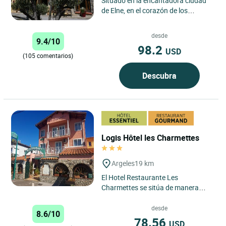
Situado en la encantadora ciudad
de Elne, en el corazón de los
Pirineos Orientales, el Logis Hôtel
Le Cara Sol disfruta...
desde
9.4/10
98.2
USD
(105 comentarios)
Descubra
Logis Hôtel les Charmettes
Argeles
19 km
El Hotel Restaurante Les
Charmettes se sitúa de manera
ideal a unos cientos de metros de
las playas de Argelès con sus...
desde
8.6/10
78.56
USD