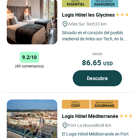
Logis Hôtel les Glycines
Arles Sur Tech
33 km
Situado en el corazón del pueblo
medieval de Arles-sur-Tech, en la
región de Languedoc-Roussillon, el
Hôtel Les Glycines...
desde
9.2/10
86.65
USD
(40 comentarios)
Descubra
Logis Hôtel Méditerranée
Port La Nouvelle
38 km
El Logis Hôtel Méditerranée en Port