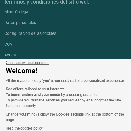
términos y condiciones del sitio web
Mención legal
Datos personales
Configuración de las cookies
CGV
Ayuda
Continue without consent
Mapa del sitio
Welcome!
Créditos
All the reasons to say ‘
yes
’ to our cookies for a personalised experience:
fotografías
See offers tailored
to your interests.
Síguenos
To better understand your needs
by producing statistics.
To provide you with the services you request
by ensuring that the site
Facebook
Instagram
functions properly.
Change your mind? Follow the
Cookies settings
link at the bottom of the
Linkedin
page.
Read the cookies policy