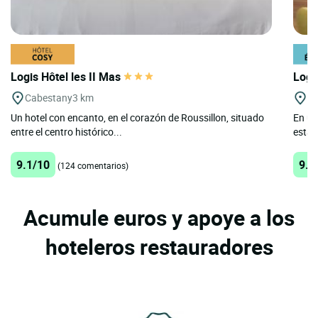
Logis Hôtel les II Mas
Logi
Cabestany
3 km
Ca
Un hotel con encanto, en el corazón de Roussillon, situado
En un
entre el centro histórico...
estab
9.1/10
9.7
(124 comentarios)
Acumule euros y apoye a los
hoteleros restauradores