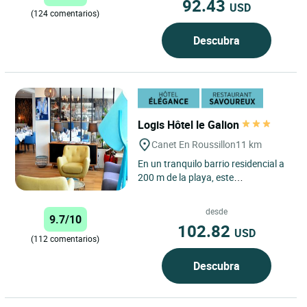
92.43
USD
(124 comentarios)
Descubra
Logis Hôtel le Galion
Canet En Roussillon
11 km
En un tranquilo barrio residencial a
200 m de la playa, este
establecimiento con piscina
climatizada, cuenta con 24
desde
9.7/10
habitaciones...
102.82
USD
(112 comentarios)
Descubra