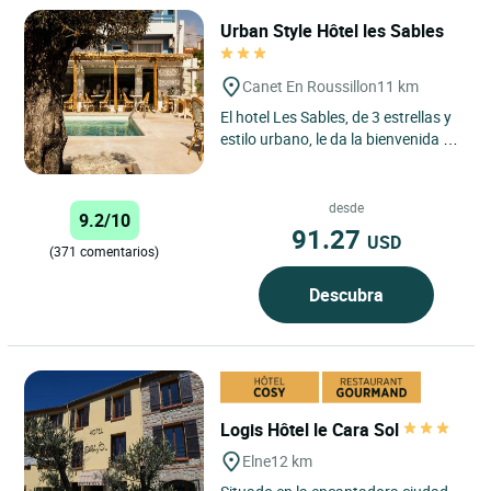
Urban Style Hôtel les Sables
Canet En Roussillon
11 km
El hotel Les Sables, de 3 estrellas y
estilo urbano, le da la bienvenida a
Canet-en-Roussillon, una
encantadora localidad...
desde
9.2/10
91.27
USD
(371 comentarios)
Descubra
Logis Hôtel le Cara Sol
Elne
12 km