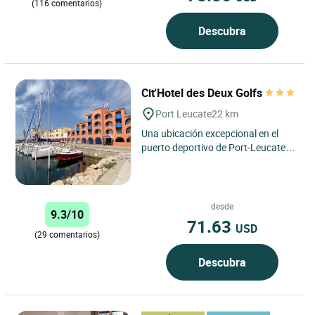
(116 comentarios)
Descubra
Cit'Hotel des Deux Golfs
Port Leucate
22 km
Una ubicación excepcional en el
puerto deportivo de Port-Leucate...
Bienvenido al Cit'Hotel Les 2 Golfs
**. En el hotel...
desde
9.3/10
71.63
USD
(29 comentarios)
Descubra