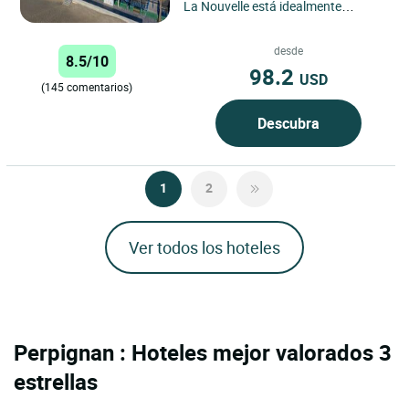
La Nouvelle está idealmente
situado frente al mar y ofrece una
vista impresionante...
desde
8.5/10
98.2
USD
(145 comentarios)
Descubra
1
2
Ver todos los hoteles
Perpignan : Hoteles mejor valorados 3
estrellas