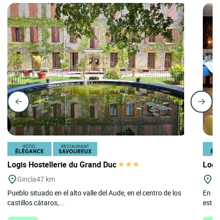
Logis Hostellerie du Grand Duc
Logi
Gincla
47 km
Ca
Pueblo situado en el alto valle del Aude, en el centro de los
En un
castillos cátaros,...
estab