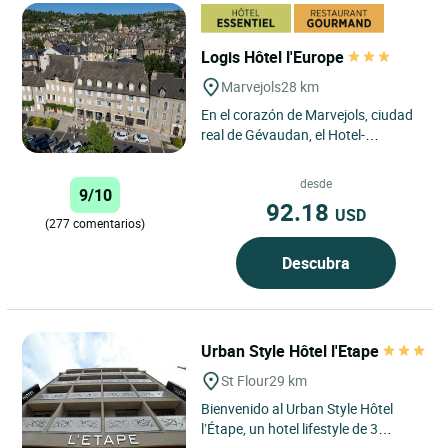
Logis Hôtel l'Europe
Marvejols
28 km
En el corazón de Marvejols, ciudad
real de Gévaudan, el Hotel-
Restaurante de l'Europe
(completamente renovado). El
desde
9/10
hotel...
92.18
USD
(277 comentarios)
Descubra
Urban Style Hôtel l'Etape
St Flour
29 km
Bienvenido al Urban Style Hôtel
l’Étape, un hotel lifestyle de 3