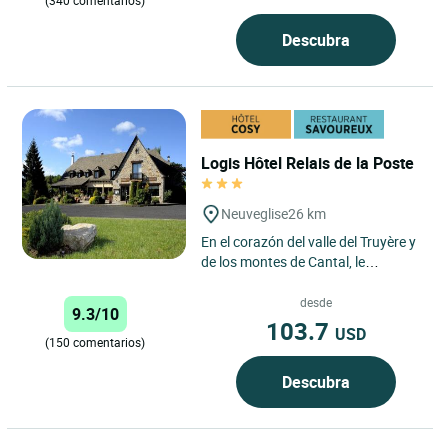
Descubra
Logis Hôtel Relais de la Poste
Neuveglise
26 km
En el corazón del valle del Truyère y
de los montes de Cantal, le
recibiremos en un marco rústico y
cálido. Podrá saborear...
desde
9.3/10
103.7
USD
(150 comentarios)
Descubra