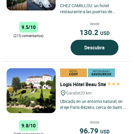
CHEZ CAMILLOU: un hotel
restaurante a las puertas de
Aubrac, con una situación ideal
entre el Midi y Auvernia, 35
desde
9.5/10
minutos...
130.2
USD
(215 comentarios)
Descubra
Logis Hôtel Beau Site
Garabit
20 km
Ubicado en un entorno natural, en
el eje París-Béziers, cerca de Saint-
Flour, el Logis Hôtel Beau Site es un
auténtico...
desde
9.8/10
96.79
USD
(340 comentarios)