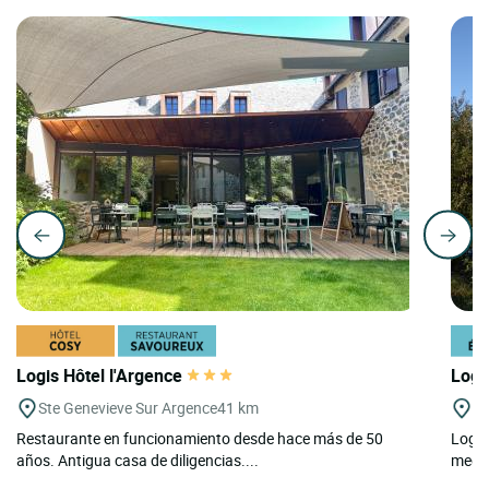
Logis Hôtel l'Argence
Logi
Ste Genevieve Sur Argence
41 km
Pa
Restaurante en funcionamiento desde hace más de 50
Logis
años. Antigua casa de diligencias....
medid