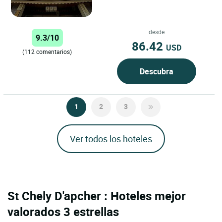
estrellas situado en el corazón de
Saint-Flour, una...
desde
9.3/10
86.42
USD
(112 comentarios)
Descubra
1
2
3
Ver todos los hoteles
St Chely D'apcher : Hoteles mejor
valorados 3 estrellas