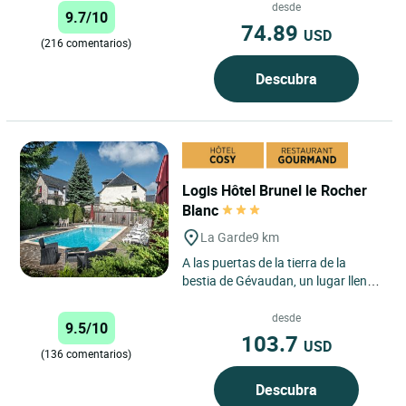
región de Margeride, en el...
desde
9.7/10
74.89
USD
(216 comentarios)
Descubra
Logis Hôtel Brunel le Rocher
Blanc
La Garde
9 km
A las puertas de la tierra de la
bestia de Gévaudan, un lugar lleno
de misterios, venga y alójese en el
Logis Hôtel du...
desde
9.5/10
103.7
USD
(136 comentarios)
Descubra