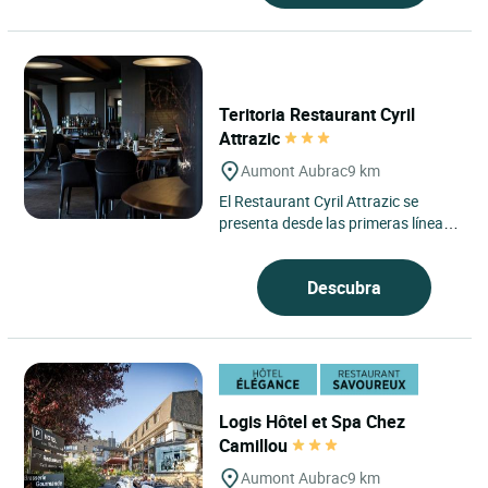
Teritoria Restaurant Cyril
Attrazic
Aumont Aubrac
9 km
El Restaurant Cyril Attrazic se
presenta desde las primeras líneas
como una mesa profundamente
ligada a su paisaje. Esta...
Descubra
Logis Hôtel et Spa Chez
Camillou
Aumont Aubrac
9 km