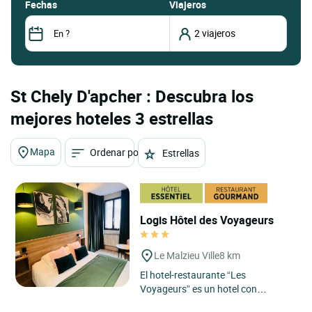
fechas
Viajeros
St Chely D'apcher : Descubra los
mejores hoteles 3 estrellas
Mapa
Ordenar por
Estrellas
Logis Hôtel des Voyageurs
Le Malzieu Ville
8 km
El hotel-restaurante “Les
Voyageurs” es un hotel con
encanto situado en el límite de la