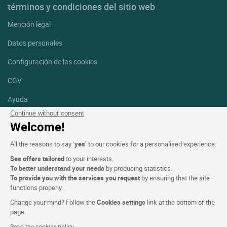
términos y condiciones del sitio web
Mención legal
Datos personales
Configuración de las cookies
CGV
Ayuda
Continue without consent
Mapa del sitio
Welcome!
Créditos
All the reasons to say ‘
yes
’ to our cookies for a personalised experience:
fotografías
See offers tailored
to your interests.
Síguenos
To better understand your needs
by producing statistics.
To provide you with the services you request
by ensuring that the site
Facebook
Instagram
functions properly.
Change your mind? Follow the
Cookies settings
link at the bottom of the
Linkedin
page.
Read the cookies policy