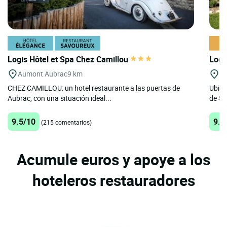
Logis Hôtel et Spa Chez Camillou
Logi
Aumont Aubrac
9 km
Ga
CHEZ CAMILLOU: un hotel restaurante a las puertas de
Ubica
Aubrac, con una situación ideal...
de Sai
9.5/10
9.8
(215 comentarios)
Acumule euros y apoye a los
hoteleros restauradores